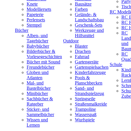
Part
Knete
Bausätze
Tisc
Modelliersets
Farben
RC Modell
Papeterie
Gelände- &
RC B
Perlensets
Landschaftsbau
RC F
Stempel
Geschenk-Sets
RC H
Bücher
Werkzeuge und
RC
Alben- und
Hilfsmittel
Land
Tagebücher
Outdoor
und
Babybücher
Blaster
Baum
Bilderbücher &
Drachen
RC
Vorlesegeschichten
Fahrrad
Quad
Bücher mit Sound
Gartengeräte
Schule
Freundebücher
Gartenspielsachen
Kind
Globen und
Kinderfahrzeuge
Ruck
Atlanten
Pools &
Lernh
Mal- und
Planschbecken
Schr
Bastelbücher
Sand- und
Schu
Minibücher
Strandspielzeug
Zube
Sachbücher &
Springseile
Ratgeber
Straßenmalkreide
Sticker- und
Trampoline
Sammelbücher
Wasserspaß
Wissen und
Wurfspiele
Lernen