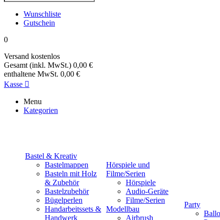
Wunschliste
Gutschein
0
Versand
kostenlos
Gesamt (inkl. MwSt.)
0,00 €
enthaltene MwSt.
0,00 €
Kasse

Menu
Kategorien
Bastel & Kreativ
Bastelmappen
Hörspiele und
Basteln mit Holz
Filme/Serien
& Zubehör
Hörspiele
Bastelzubehör
Audio-Geräte
Bügelperlen
Filme/Serien
Party
Handarbeitssets &
Modellbau
Ball
Handwerk
Airbrush