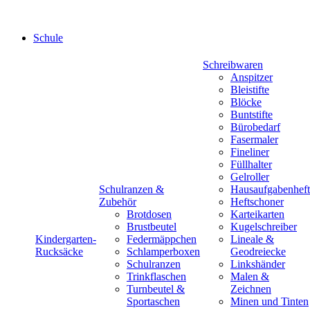
Schule
Schreibwaren
Anspitzer
Bleistifte
Blöcke
Buntstifte
Bürobedarf
Fasermaler
Fineliner
Füllhalter
Gelroller
Schulranzen &
Hausaufgabenheft
Zubehör
Heftschoner
Brotdosen
Karteikarten
Brustbeutel
Kugelschreiber
Kindergarten-
Federmäppchen
Lineale &
Rucksäcke
Schlamperboxen
Geodreiecke
Schulranzen
Linkshänder
Trinkflaschen
Malen &
Turnbeutel &
Zeichnen
Sportaschen
Minen und Tinten