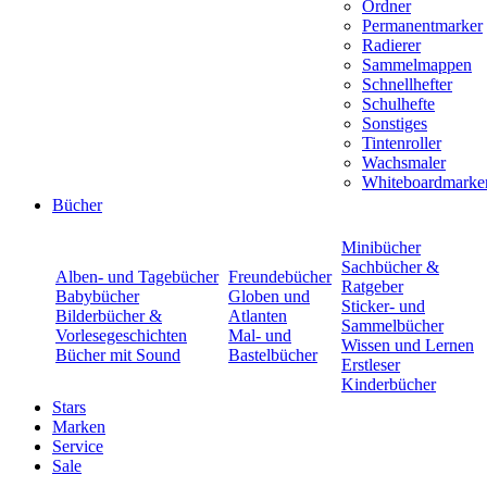
Ordner
Permanentmarker
Radierer
Sammelmappen
Schnellhefter
Schulhefte
Sonstiges
Tintenroller
Wachsmaler
Whiteboardmarke
Bücher
Minibücher
Sachbücher &
Alben- und Tagebücher
Freundebücher
Ratgeber
Babybücher
Globen und
Sticker- und
Bilderbücher &
Atlanten
Sammelbücher
Vorlesegeschichten
Mal- und
Wissen und Lernen
Bücher mit Sound
Bastelbücher
Erstleser
Kinderbücher
Stars
Marken
Service
Sale