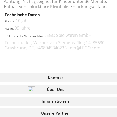
Achtung. Nicht geeignet für Kinder unter 36 Monate.
Enthält verschluckbare Kleinteile. Erstickungsgefahr.
Technische Daten
10 Jahre
Alter von
99 Jahre
Alter bis
LEGO Spielwaren GmbH,
GPSR - Hersteller / Verantwortlicher
Technopark II, Werner-von-Siemens-Ring 14, 85630
Grasbrunn, DE, +498945346236, info@LEGO.com
Kontakt
Über Uns
Informationen
Unsere Partner