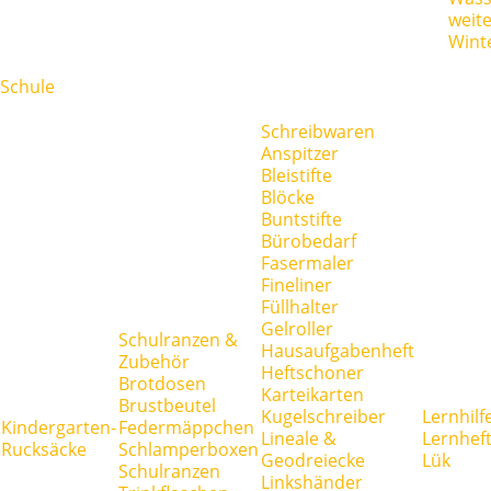
weit
Wint
Schule
Schreibwaren
Anspitzer
Bleistifte
Blöcke
Buntstifte
Bürobedarf
Fasermaler
Fineliner
Füllhalter
Gelroller
Schulranzen &
Hausaufgabenheft
Zubehör
Heftschoner
Brotdosen
Karteikarten
Brustbeutel
Kugelschreiber
Lernhilf
Kindergarten-
Federmäppchen
Lineale &
Lernhef
Rucksäcke
Schlamperboxen
Geodreiecke
Lük
Schulranzen
Linkshänder