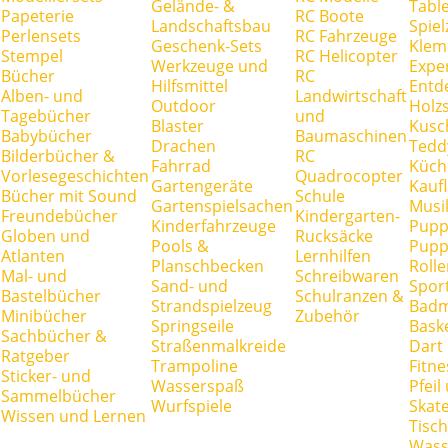
Gelände- &
Tabl
Papeterie
RC Boote
Landschaftsbau
Spie
Perlensets
RC Fahrzeuge
Geschenk-Sets
Klem
Stempel
RC Helicopter
Werkzeuge und
Expe
Bücher
RC
Hilfsmittel
Entd
Alben- und
Landwirtschaft
Outdoor
Holz
Tagebücher
und
Blaster
Kusc
Babybücher
Baumaschinen
Drachen
Tedd
Bilderbücher &
RC
Fahrrad
Küch
Vorlesegeschichten
Quadrocopter
Gartengeräte
Kauf
Bücher mit Sound
Schule
Gartenspielsachen
Musi
Freundebücher
Kindergarten-
Kinderfahrzeuge
Pupp
Globen und
Rucksäcke
Pools &
Pupp
Atlanten
Lernhilfen
Planschbecken
Rolle
Mal- und
Schreibwaren
Sand- und
Spor
Bastelbücher
Schulranzen &
Strandspielzeug
Badm
Minibücher
Zubehör
Springseile
Baske
Sachbücher &
Straßenmalkreide
Dart
Ratgeber
Trampoline
Fitne
Sticker- und
Wasserspaß
Pfei
Sammelbücher
Wurfspiele
Skate
Wissen und Lernen
Tisc
Wass