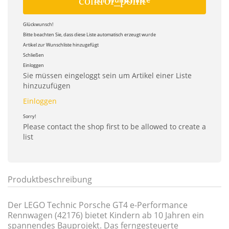
control_point
Glückwunsch!
Bitte beachten Sie, dass diese Liste automatisch erzeugt wurde
Artikel zur Wunschliste hinzugefügt
Schließen
Einloggen
Sie müssen eingeloggt sein um Artikel einer Liste
hinzuzufügen
Einloggen
Sorry!
Please contact the shop first to be allowed to create a
list
Produktbeschreibung
Der LEGO Technic Porsche GT4 e-Performance
Rennwagen (42176) bietet Kindern ab 10 Jahren ein
spannendes Bauprojekt. Das ferngesteuerte