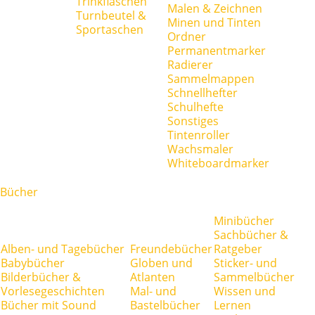
Trinkflaschen
Malen & Zeichnen
Turnbeutel &
Minen und Tinten
Sportaschen
Ordner
Permanentmarker
Radierer
Sammelmappen
Schnellhefter
Schulhefte
Sonstiges
Tintenroller
Wachsmaler
Whiteboardmarker
Bücher
Minibücher
Sachbücher &
Alben- und Tagebücher
Freundebücher
Ratgeber
Babybücher
Globen und
Sticker- und
Bilderbücher &
Atlanten
Sammelbücher
Vorlesegeschichten
Mal- und
Wissen und
Bücher mit Sound
Bastelbücher
Lernen