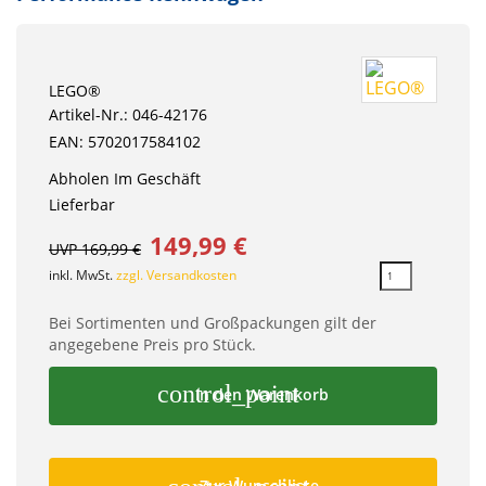
LEGO®
Artikel-Nr.: 046-42176
EAN: 5702017584102
Abholen Im Geschäft
Lieferbar
149,99 €
UVP 169,99 €
inkl. MwSt.
zzgl. Versandkosten
Bei Sortimenten und Großpackungen gilt der
angegebene Preis pro Stück.
control_point
In den Warenkorb
Zur Wunschliste