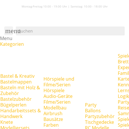
Montag-Freitag 10:00 - 19:00 Uhr | Samstag:
10:00 - 18:00 Uhr
menu
Menu
Kategorien
Spiel
Brett
Expe
Famil
Bastel & Kreativ
Hörspiele und
Kart
Bastelmappen
Filme/Serien
Kenn
Basteln mit Holz &
Hörspiele
Lerns
Zubehör
Audio-Geräte
Logik
Bastelzubehör
Filme/Serien
Party
Bügelperlen
Party
Modellbau
Reise
Handarbeitssets &
Ballons
Airbrush
Samm
Handwerk
Partyzubehör
Bausätze
Spiel
Knete
Tischgedecke
Farben
Spie
Modelliersets
RC Modelle