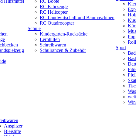
 Hilfsmittel
RC Boote
Kle
RC Fahrzeuge
Exp
RC Helicopter
Hol
RC Landwirtschaft und Baumaschinen
Kus
RC Quadrocopter
Küc
Schule
Mus
chen
Kindergarten-Rucksäcke
Pup
uge
Lernhilfen
Roll
schbecken
Schreibwaren
Sport
andspielzeug
Schulranzen & Zubehör
Bad
Bask
ide
Dar
Fitn
Pfe
Skat
Tisc
Was
weit
Wint
reibwaren
Anspitzer
Bleistifte