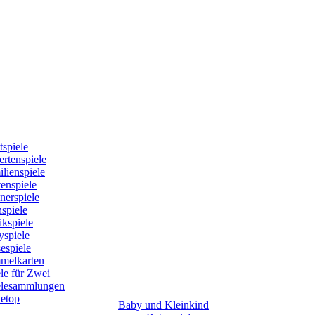
tspiele
rtenspiele
lienspiele
enspiele
nerspiele
spiele
kspiele
yspiele
espiele
melkarten
le für Zwei
elesammlungen
letop
Baby und Kleinkind