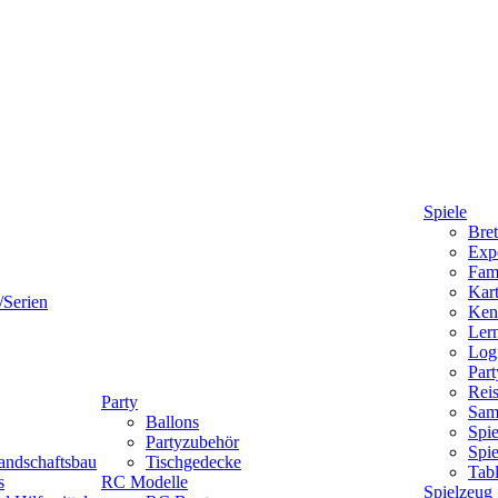
Spiele
Bret
Expe
Fami
Kart
/Serien
Ken
Lern
Logi
Part
Reis
Party
Sam
Ballons
Spie
Partyzubehör
Spi
andschaftsbau
Tischgedecke
Tab
s
RC Modelle
Spielzeug