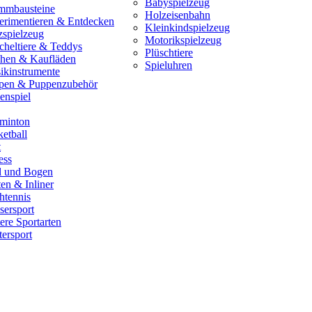
Babyspielzeug
mmbausteine
Holzeisenbahn
erimentieren & Entdecken
Kleinkindspielzeug
zspielzeug
Motorikspielzeug
cheltiere & Teddys
Plüschtiere
hen & Kaufläden
Spieluhren
ikinstrumente
pen & Puppenzubehör
enspiel
minton
etball
t
ess
il und Bogen
en & Inliner
htennis
sersport
ere Sportarten
ersport