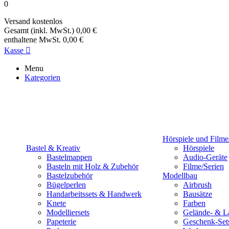
0
Versand
kostenlos
Gesamt (inkl. MwSt.)
0,00 €
enthaltene MwSt.
0,00 €
Kasse

Menu
Kategorien
Hörspiele und Filme
Bastel & Kreativ
Hörspiele
Bastelmappen
Audio-Geräte
Basteln mit Holz & Zubehör
Filme/Serien
Bastelzubehör
Modellbau
Bügelperlen
Airbrush
Handarbeitssets & Handwerk
Bausätze
Knete
Farben
Modelliersets
Gelände- & L
Papeterie
Geschenk-Set