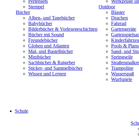
Perlensets
Werkzeuge und
Stempel
Outdoor
Bücher
Blaster
Alben- und Tagebücher
Drachen
Babybücher
Fahrrad
Bilderbücher & Vorlesegeschichten
Gartengeräte
Bücher mit Sound
Gartenspielsa
Freundebücher
Kinderfahrze
Globen und Atlanten
Pools & Plan
Mal- und Bastelbücher
Sand- und Str
Minibücher
Springseile
Sachbücher & Ratgeber
Straßenmalkre
Sticker- und Sammelbücher
Trampoline
Wissen und Lernen
Wasserspaß
Wurfspiele
Schule
Sch