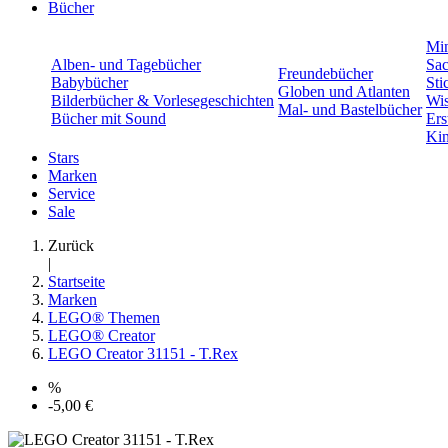
Bücher
Min
Alben- und Tagebücher
Sac
Freundebücher
Babybücher
Sti
Globen und Atlanten
Bilderbücher & Vorlesegeschichten
Wis
Mal- und Bastelbücher
Bücher mit Sound
Ers
Kin
Stars
Marken
Service
Sale
Zurück
|
Startseite
Marken
LEGO® Themen
LEGO® Creator
LEGO Creator 31151 - T.Rex
%
-5,00 €