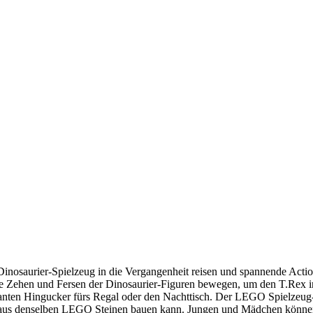
osaurier-Spielzeug in die Vergangenheit reisen und spannende Action
die Zehen und Fersen der Dinosaurier-Figuren bewegen, um den T.Rex 
anten Hingucker fürs Regal oder den Nachttisch. Der LEGO Spielzeug-D
an aus denselben LEGO Steinen bauen kann. Jungen und Mädchen könne