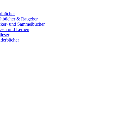
ibücher
hbücher & Ratgeber
cker- und Sammelbücher
sen und Lernen
tleser
derbücher