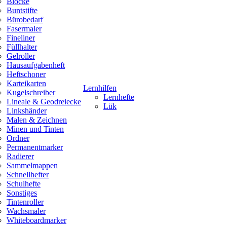
Blöcke
Buntstifte
Bürobedarf
Fasermaler
Fineliner
Füllhalter
Gelroller
Hausaufgabenheft
Heftschoner
Karteikarten
Lernhilfen
Kugelschreiber
Lernhefte
Lineale & Geodreiecke
Lük
Linkshänder
Malen & Zeichnen
Minen und Tinten
Ordner
Permanentmarker
Radierer
Sammelmappen
Schnellhefter
Schulhefte
Sonstiges
Tintenroller
Wachsmaler
Whiteboardmarker