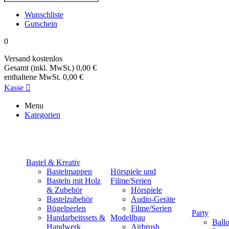
Wunschliste
Gutschein
0
Versand
kostenlos
Gesamt (inkl. MwSt.)
0,00 €
enthaltene MwSt.
0,00 €
Kasse

Menu
Kategorien
Bastel & Kreativ
Bastelmappen
Hörspiele und
Basteln mit Holz
Filme/Serien
& Zubehör
Hörspiele
Bastelzubehör
Audio-Geräte
Bügelperlen
Filme/Serien
Party
Handarbeitssets &
Modellbau
Ball
Handwerk
Airbrush