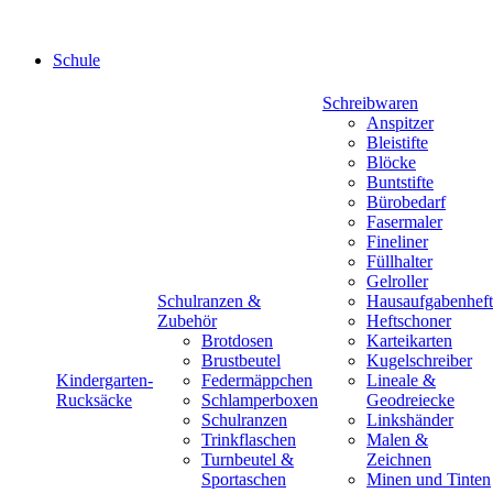
Schule
Schreibwaren
Anspitzer
Bleistifte
Blöcke
Buntstifte
Bürobedarf
Fasermaler
Fineliner
Füllhalter
Gelroller
Schulranzen &
Hausaufgabenheft
Zubehör
Heftschoner
Brotdosen
Karteikarten
Brustbeutel
Kugelschreiber
Kindergarten-
Federmäppchen
Lineale &
Rucksäcke
Schlamperboxen
Geodreiecke
Schulranzen
Linkshänder
Trinkflaschen
Malen &
Turnbeutel &
Zeichnen
Sportaschen
Minen und Tinten