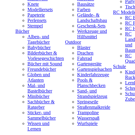
Part
Knete
Bausätze
Tisc
Modelliersets
Farben
RC Modell
Papeterie
Gelände- &
RC B
Perlensets
Landschaftsbau
RC F
Stempel
Geschenk-Sets
RC H
Bücher
Werkzeuge und
RC
Alben- und
Hilfsmittel
Land
Tagebücher
Outdoor
und
Babybücher
Blaster
Baum
Bilderbücher &
Drachen
RC
Vorlesegeschichten
Fahrrad
Quad
Bücher mit Sound
Gartengeräte
Schule
Freundebücher
Gartenspielsachen
Kind
Globen und
Kinderfahrzeuge
Ruck
Atlanten
Pools &
Lernh
Mal- und
Planschbecken
Schr
Bastelbücher
Sand- und
Schu
Minibücher
Strandspielzeug
Zube
Sachbücher &
Springseile
Ratgeber
Straßenmalkreide
Sticker- und
Trampoline
Sammelbücher
Wasserspaß
Wissen und
Wurfspiele
Lernen