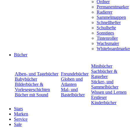
Ordner
Permanentmarker
Radierer
Sammelmappen
Schnellhefter
Schulhefte
Sonstiges
Tintenroller
Wachsmaler
Whiteboardmarke
Bücher
Minibücher
Sachbücher &
Alben- und Tagebücher
Freundebücher
Ratgeber
Babybücher
Globen und
Sticker- und
Bilderbücher &
Atlanten
Sammelbücher
Vorlesegeschichten
Mal- und
Wissen und Lernen
Bücher mit Sound
Bastelbücher
Erstleser
Kinderbücher
Stars
Marken
Service
Sale