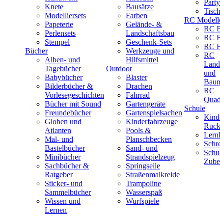
Part
Knete
Bausätze
Tisc
Modelliersets
Farben
RC Modell
Papeterie
Gelände- &
RC B
Perlensets
Landschaftsbau
RC F
Stempel
Geschenk-Sets
RC H
Bücher
Werkzeuge und
RC
Alben- und
Hilfsmittel
Land
Tagebücher
Outdoor
und
Babybücher
Blaster
Baum
Bilderbücher &
Drachen
RC
Vorlesegeschichten
Fahrrad
Quad
Bücher mit Sound
Gartengeräte
Schule
Freundebücher
Gartenspielsachen
Kind
Globen und
Kinderfahrzeuge
Ruck
Atlanten
Pools &
Lernh
Mal- und
Planschbecken
Schr
Bastelbücher
Sand- und
Schu
Minibücher
Strandspielzeug
Zube
Sachbücher &
Springseile
Ratgeber
Straßenmalkreide
Sticker- und
Trampoline
Sammelbücher
Wasserspaß
Wissen und
Wurfspiele
Lernen