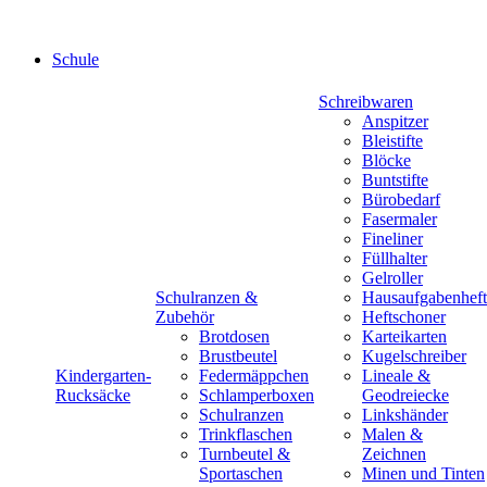
Schule
Schreibwaren
Anspitzer
Bleistifte
Blöcke
Buntstifte
Bürobedarf
Fasermaler
Fineliner
Füllhalter
Gelroller
Schulranzen &
Hausaufgabenheft
Zubehör
Heftschoner
Brotdosen
Karteikarten
Brustbeutel
Kugelschreiber
Kindergarten-
Federmäppchen
Lineale &
Rucksäcke
Schlamperboxen
Geodreiecke
Schulranzen
Linkshänder
Trinkflaschen
Malen &
Turnbeutel &
Zeichnen
Sportaschen
Minen und Tinten