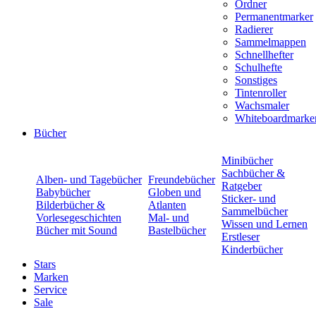
Ordner
Permanentmarker
Radierer
Sammelmappen
Schnellhefter
Schulhefte
Sonstiges
Tintenroller
Wachsmaler
Whiteboardmarke
Bücher
Minibücher
Sachbücher &
Alben- und Tagebücher
Freundebücher
Ratgeber
Babybücher
Globen und
Sticker- und
Bilderbücher &
Atlanten
Sammelbücher
Vorlesegeschichten
Mal- und
Wissen und Lernen
Bücher mit Sound
Bastelbücher
Erstleser
Kinderbücher
Stars
Marken
Service
Sale