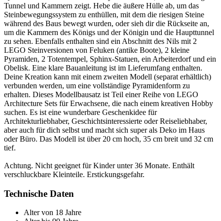
Tunnel und Kammern zeigt. Hebe die äußere Hülle ab, um das
Steinbewegungssystem zu enthüllen, mit dem die riesigen Steine
während des Baus bewegt wurden, oder sieh dir die Rückseite an,
um die Kammern des Königs und der Königin und die Haupttunnel
zu sehen. Ebenfalls enthalten sind ein Abschnitt des Nils mit 2
LEGO Steinversionen von Feluken (antike Boote), 2 kleine
Pyramiden, 2 Totentempel, Sphinx-Statuen, ein Arbeiterdorf und ein
Obelisk. Eine klare Bauanleitung ist im Lieferumfang enthalten.
Deine Kreation kann mit einem zweiten Modell (separat erhältlich)
verbunden werden, um eine vollständige Pyramidenform zu
erhalten. Dieses Modellbausatz ist Teil einer Reihe von LEGO
Architecture Sets für Erwachsene, die nach einem kreativen Hobby
suchen. Es ist eine wunderbare Geschenkidee für
Architekturliebhaber, Geschichtsinteressierte oder Reiseliebhaber,
aber auch für dich selbst und macht sich super als Deko im Haus
oder Büro. Das Modell ist über 20 cm hoch, 35 cm breit und 32 cm
tief.
Achtung. Nicht geeignet für Kinder unter 36 Monate. Enthält
verschluckbare Kleinteile. Erstickungsgefahr.
Technische Daten
Alter von
18 Jahre