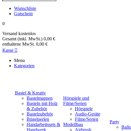
Wunschliste
Gutschein
0
Versand
kostenlos
Gesamt (inkl. MwSt.)
0,00 €
enthaltene MwSt.
0,00 €
Kasse

Menu
Kategorien
Bastel & Kreativ
Bastelmappen
Hörspiele und
Basteln mit Holz
Filme/Serien
& Zubehör
Hörspiele
Bastelzubehör
Audio-Geräte
Bügelperlen
Filme/Serien
Party
Handarbeitssets &
Modellbau
Ball
Handwerk
Airbrush