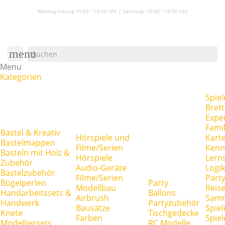
Montag-Freitag 10:00 - 19:00 Uhr | Samstag:
10:00 - 18:00 Uhr
menu
Menu
Kategorien
Spiel
Brett
Expe
Famil
Bastel & Kreativ
Hörspiele und
Kart
Bastelmappen
Filme/Serien
Kenn
Basteln mit Holz &
Hörspiele
Lerns
Zubehör
Audio-Geräte
Logik
Bastelzubehör
Filme/Serien
Party
Bügelperlen
Party
Modellbau
Reise
Handarbeitssets &
Ballons
Airbrush
Samm
Handwerk
Partyzubehör
Bausätze
Spiel
Knete
Tischgedecke
Farben
Spie
Modelliersets
RC Modelle