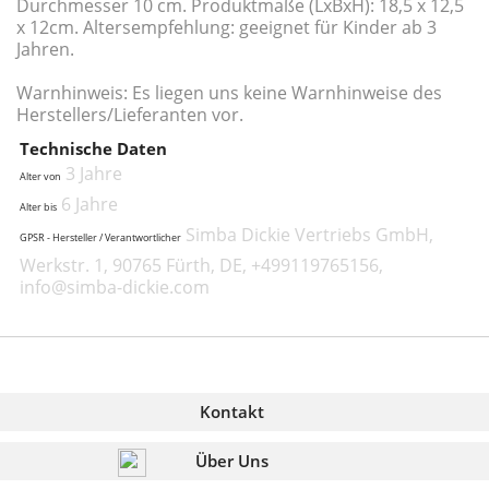
Durchmesser 10 cm. Produktmaße (LxBxH): 18,5 x 12,5
x 12cm. Altersempfehlung: geeignet für Kinder ab 3
Jahren.
Warnhinweis: Es liegen uns keine Warnhinweise des
Herstellers/Lieferanten vor.
Technische Daten
3 Jahre
Alter von
6 Jahre
Alter bis
Simba Dickie Vertriebs GmbH,
GPSR - Hersteller / Verantwortlicher
Werkstr. 1, 90765 Fürth, DE, +499119765156,
info@simba-dickie.com
Kontakt
Über Uns