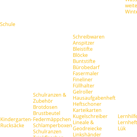
weit
Wint
Schule
Schreibwaren
Anspitzer
Bleistifte
Blöcke
Buntstifte
Bürobedarf
Fasermaler
Fineliner
Füllhalter
Gelroller
Schulranzen &
Hausaufgabenheft
Zubehör
Heftschoner
Brotdosen
Karteikarten
Brustbeutel
Kugelschreiber
Lernhilf
Kindergarten-
Federmäppchen
Lineale &
Lernhef
Rucksäcke
Schlamperboxen
Geodreiecke
Lük
Schulranzen
Linkshänder