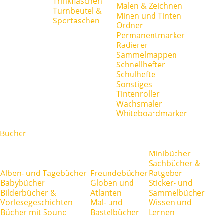
Trinkflaschen
Malen & Zeichnen
Turnbeutel &
Minen und Tinten
Sportaschen
Ordner
Permanentmarker
Radierer
Sammelmappen
Schnellhefter
Schulhefte
Sonstiges
Tintenroller
Wachsmaler
Whiteboardmarker
Bücher
Minibücher
Sachbücher &
Alben- und Tagebücher
Freundebücher
Ratgeber
Babybücher
Globen und
Sticker- und
Bilderbücher &
Atlanten
Sammelbücher
Vorlesegeschichten
Mal- und
Wissen und
Bücher mit Sound
Bastelbücher
Lernen