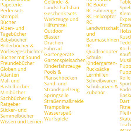
Gelände- &
Tabl
Papeterie
RC Boote
Landschaftsbau
Spie
Perlensets
RC Fahrzeuge
Geschenk-Sets
Klem
Stempel
RC Helicopter
Werkzeuge und
Expe
Bücher
RC
Hilfsmittel
Entd
Alben- und
Landwirtschaft
Outdoor
Holz
Tagebücher
und
Blaster
Kusc
Babybücher
Baumaschinen
Drachen
Tedd
Bilderbücher &
RC
Fahrrad
Küch
Vorlesegeschichten
Quadrocopter
Gartengeräte
Kauf
Bücher mit Sound
Schule
Gartenspielsachen
Musi
Freundebücher
Kindergarten-
Kinderfahrzeuge
Pupp
Globen und
Rucksäcke
Pools &
Pupp
Atlanten
Lernhilfen
Planschbecken
Rolle
Mal- und
Schreibwaren
Sand- und
Spor
Bastelbücher
Schulranzen &
Strandspielzeug
Badm
Minibücher
Zubehör
Springseile
Baske
Sachbücher &
Straßenmalkreide
Dart
Ratgeber
Trampoline
Fitne
Sticker- und
Wasserspaß
Pfei
Sammelbücher
Wurfspiele
Skate
Wissen und Lernen
Tisc
Wass