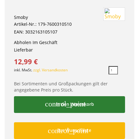
Smoby
Artikel-Nr.: 179-7600310510
EAN: 3032163105107
Abholen Im Geschäft
Lieferbar
12,99 €
inkl. MwSt.
zzgl. Versandkosten
Bei Sortimenten und Großpackungen gilt der
angegebene Preis pro Stück.
control_point
In den Warenkorb
control_point
Zur Wunschliste