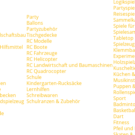
Logikspie
Partyspie
Reisespie
Party
Sammelk
Ballons
Spiele fü
Partyzubehör
Spielesa
dschaftsbau
Tischgedecke
Tabletop
RC Modelle
Spielzeug
ilfsmittel
RC Boote
Klemmba
RC Fahrzeuge
Experime
RC Helicopter
Holzspiel
RC Landwirtschaft und Baumaschinen
Kuschelti
RC Quadrocopter
Küchen &
Schule
Musikins
hen
Kindergarten-Rucksäcke
Puppen 
e
Lernhilfen
Rollenspi
hbecken
Schreibwaren
Sport
dspielzeug
Schulranzen & Zubehör
Badmint
Basketbal
de
Dart
Fitness
Pfeil und
Skaten & 