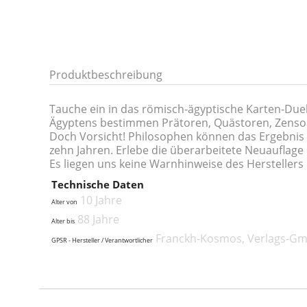
Produktbeschreibung
Tauche ein in das römisch-ägyptische Karten-Duel
Ägyptens bestimmen Prätoren, Quästoren, Zensore
Doch Vorsicht! Philosophen können das Ergebnis u
zehn Jahren. Erlebe die überarbeitete Neuauflage
Es liegen uns keine Warnhinweise des Herstellers 
Technische Daten
10 Jahre
Alter von
88 Jahre
Alter bis
Franckh-Kosmos, Verlags-Gmb
GPSR - Hersteller / Verantwortlicher