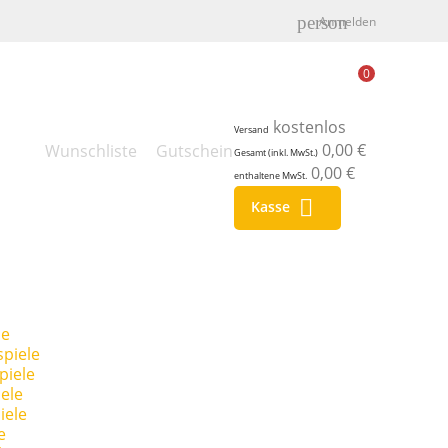
person
Anmelden
0
kostenlos
Versand
0,00 €
Wunschliste
Gutschein
Gesamt (inkl. MwSt.)
0,00 €
enthaltene MwSt.

Kasse
le
piele
piele
ele
iele
e