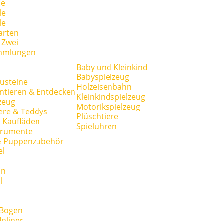
le
le
le
arten
r Zwei
mmlungen
Baby und Kleinkind
Babyspielzeug
usteine
Holzeisenbahn
ntieren & Entdecken
Kleinkindspielzeug
zeug
Motorikspielzeug
ere & Teddys
Plüschtiere
 Kaufläden
Spieluhren
trumente
& Puppenzubehör
el
on
l
 Bogen
Inliner