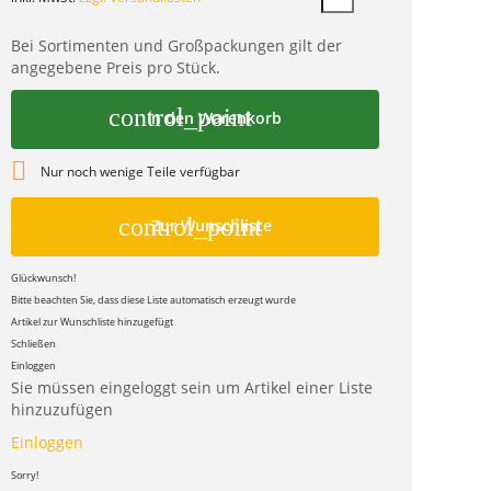
Bei Sortimenten und Großpackungen gilt der
angegebene Preis pro Stück.
control_point
In den Warenkorb

Nur noch wenige Teile verfügbar
control_point
Zur Wunschliste
Glückwunsch!
Bitte beachten Sie, dass diese Liste automatisch erzeugt wurde
Artikel zur Wunschliste hinzugefügt
Schließen
Einloggen
Sie müssen eingeloggt sein um Artikel einer Liste
hinzuzufügen
Einloggen
Sorry!