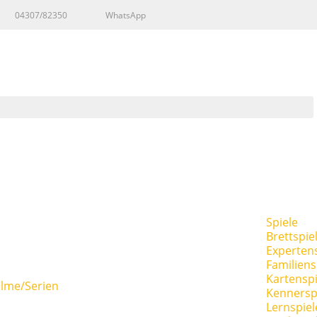
04307/82350
WhatsApp
Spiele
Brettspie
Expertens
Familiens
Kartenspi
ilme/Serien
Kennersp
Lernspiel