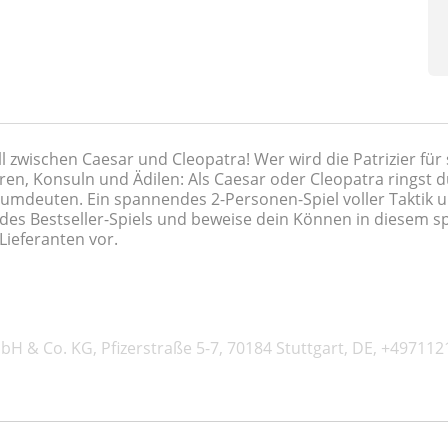
l zwischen Caesar und Cleopatra! Wer wird die Patrizier fü
n, Konsuln und Ädilen: Als Caesar oder Cleopatra ringst 
mdeuten. Ein spannendes 2-Personen-Spiel voller Taktik und
 des Bestseller-Spiels und beweise dein Können in diesem 
Lieferanten vor.
H & Co. KG, Pfizerstraße 5-7, 70184 Stuttgart, DE, +49711