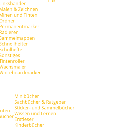
Lük
Linkshänder
Malen & Zeichnen
Minen und Tinten
Ordner
Permanentmarker
Radierer
Sammelmappen
Schnellhefter
Schulhefte
Sonstiges
Tintenroller
Wachsmaler
Whiteboardmarker
Minibücher
Sachbücher & Ratgeber
Sticker- und Sammelbücher
anten
Wissen und Lernen
bücher
Erstleser
Kinderbücher