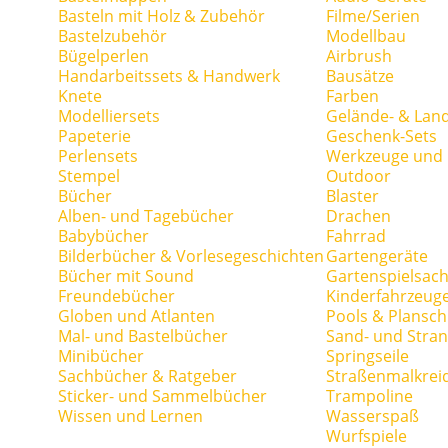
Basteln mit Holz & Zubehör
Filme/Serien
Bastelzubehör
Modellbau
Bügelperlen
Airbrush
Handarbeitssets & Handwerk
Bausätze
Knete
Farben
Modelliersets
Gelände- & Lan
Papeterie
Geschenk-Sets
Perlensets
Werkzeuge und H
Stempel
Outdoor
Bücher
Blaster
Alben- und Tagebücher
Drachen
Babybücher
Fahrrad
Bilderbücher & Vorlesegeschichten
Gartengeräte
Bücher mit Sound
Gartenspielsac
Freundebücher
Kinderfahrzeug
Globen und Atlanten
Pools & Plansc
Mal- und Bastelbücher
Sand- und Stran
Minibücher
Springseile
Sachbücher & Ratgeber
Straßenmalkrei
Sticker- und Sammelbücher
Trampoline
Wissen und Lernen
Wasserspaß
Wurfspiele