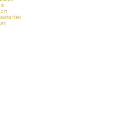
is
ort
portarten
ort