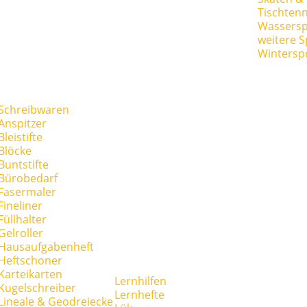
Tischtenn
Wassersp
weitere S
Wintersp
Schreibwaren
Anspitzer
Bleistifte
Blöcke
Buntstifte
Bürobedarf
Fasermaler
Fineliner
Füllhalter
Gelroller
Hausaufgabenheft
Heftschoner
Karteikarten
Lernhilfen
Kugelschreiber
Lernhefte
Lineale & Geodreiecke