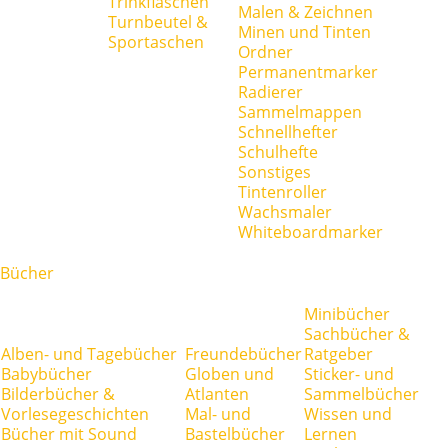
Trinkflaschen
Malen & Zeichnen
Turnbeutel &
Minen und Tinten
Sportaschen
Ordner
Permanentmarker
Radierer
Sammelmappen
Schnellhefter
Schulhefte
Sonstiges
Tintenroller
Wachsmaler
Whiteboardmarker
Bücher
Minibücher
Sachbücher &
Alben- und Tagebücher
Freundebücher
Ratgeber
Babybücher
Globen und
Sticker- und
Bilderbücher &
Atlanten
Sammelbücher
Vorlesegeschichten
Mal- und
Wissen und
Bücher mit Sound
Bastelbücher
Lernen