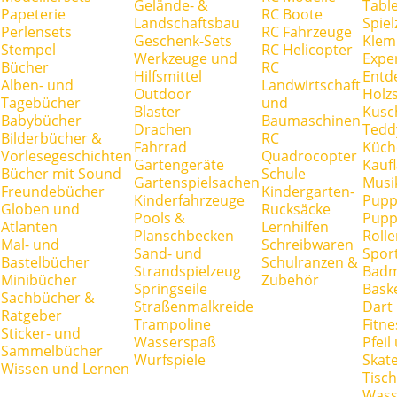
Gelände- &
Tabl
Papeterie
RC Boote
Landschaftsbau
Spie
Perlensets
RC Fahrzeuge
Geschenk-Sets
Klem
Stempel
RC Helicopter
Werkzeuge und
Expe
Bücher
RC
Hilfsmittel
Entd
Alben- und
Landwirtschaft
Outdoor
Holz
Tagebücher
und
Blaster
Kusc
Babybücher
Baumaschinen
Drachen
Tedd
Bilderbücher &
RC
Fahrrad
Küch
Vorlesegeschichten
Quadrocopter
Gartengeräte
Kauf
Bücher mit Sound
Schule
Gartenspielsachen
Musi
Freundebücher
Kindergarten-
Kinderfahrzeuge
Pupp
Globen und
Rucksäcke
Pools &
Pupp
Atlanten
Lernhilfen
Planschbecken
Rolle
Mal- und
Schreibwaren
Sand- und
Spor
Bastelbücher
Schulranzen &
Strandspielzeug
Badm
Minibücher
Zubehör
Springseile
Baske
Sachbücher &
Straßenmalkreide
Dart
Ratgeber
Trampoline
Fitne
Sticker- und
Wasserspaß
Pfei
Sammelbücher
Wurfspiele
Skate
Wissen und Lernen
Tisc
Wass