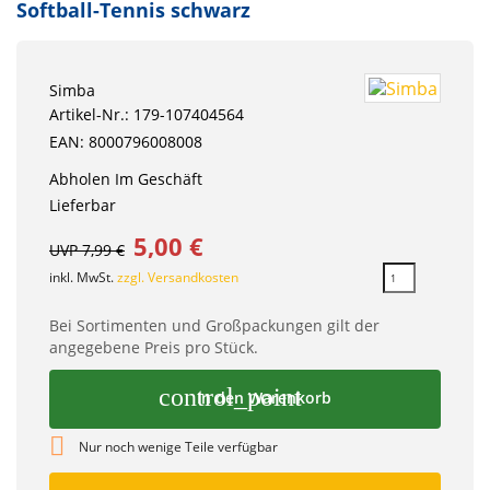
Softball-Tennis schwarz
Simba
Artikel-Nr.: 179-107404564
EAN: 8000796008008
Abholen Im Geschäft
Lieferbar
5,00 €
UVP 7,99 €
inkl. MwSt.
zzgl. Versandkosten
Bei Sortimenten und Großpackungen gilt der
angegebene Preis pro Stück.
control_point
In den Warenkorb

Nur noch wenige Teile verfügbar