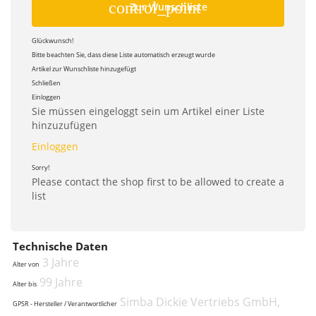
control_point
Zur Wunschliste
Glückwunsch!
Bitte beachten Sie, dass diese Liste automatisch erzeugt wurde
Artikel zur Wunschliste hinzugefügt
Schließen
Einloggen
Sie müssen eingeloggt sein um Artikel einer Liste
hinzuzufügen
Einloggen
Sorry!
Please contact the shop first to be allowed to create a
list
Technische Daten
3 Jahre
Alter von
99 Jahre
Alter bis
Simba Dickie Vertriebs GmbH,
GPSR - Hersteller / Verantwortlicher