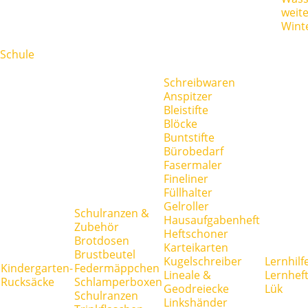
weit
Wint
Schule
Schreibwaren
Anspitzer
Bleistifte
Blöcke
Buntstifte
Bürobedarf
Fasermaler
Fineliner
Füllhalter
Gelroller
Schulranzen &
Hausaufgabenheft
Zubehör
Heftschoner
Brotdosen
Karteikarten
Brustbeutel
Kugelschreiber
Lernhilf
Kindergarten-
Federmäppchen
Lineale &
Lernhef
Rucksäcke
Schlamperboxen
Geodreiecke
Lük
Schulranzen
Linkshänder