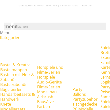
Montag-Freitag 10:00 - 19:00 Uhr | Samstag:
10:00 - 18:00 Uhr
menu
Menu
Kategorien
Spiel
Brett
Expe
Famil
Bastel & Kreativ
Hörspiele und
Kart
Bastelmappen
Filme/Serien
Kenn
Basteln mit Holz &
Hörspiele
Lerns
Zubehör
Audio-Geräte
Logik
Bastelzubehör
Filme/Serien
Party
Bügelperlen
Party
Modellbau
Reise
Handarbeitssets &
Ballons
Airbrush
Samm
Handwerk
Partyzubehör
Bausätze
Spiel
Knete
Tischgedecke
Farben
Spie
Modelliersets
RC Modelle