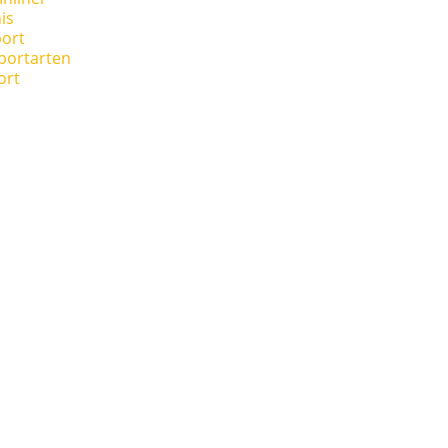
is
ort
portarten
ort