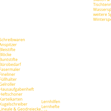
Tischtenn
Wassersp
weitere S
Wintersp
Schreibwaren
Anspitzer
Bleistifte
Blöcke
Buntstifte
Bürobedarf
Fasermaler
Fineliner
Füllhalter
Gelroller
Hausaufgabenheft
Heftschoner
Karteikarten
Lernhilfen
Kugelschreiber
Lernhefte
Lineale & Geodreiecke