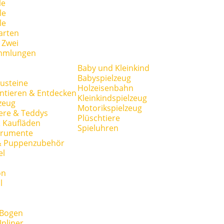
le
le
le
arten
r Zwei
mmlungen
Baby und Kleinkind
Babyspielzeug
usteine
Holzeisenbahn
ntieren & Entdecken
Kleinkindspielzeug
zeug
Motorikspielzeug
ere & Teddys
Plüschtiere
 Kaufläden
Spieluhren
trumente
& Puppenzubehör
el
on
l
 Bogen
Inliner