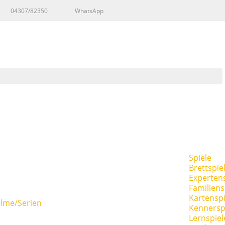
04307/82350
WhatsApp
Spiele
Brettspie
Expertens
Familiens
Kartenspi
ilme/Serien
Kennersp
Lernspiel