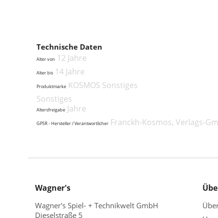
Technische Daten
12 Jahre
Alter von
14 Jahre
Alter bis
KOSMOS Sonstiges
Produktmarke
Sonstiges
Jahre
Altersfreigabe
Franckh-Kosmos, Verlags-Gmb
GPSR - Hersteller / Verantwortlicher
Wagner's
Übe
Wagner's Spiel- + Technikwelt GmbH
Übe
Dieselstraße 5