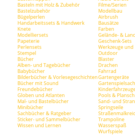
Basteln mit Holz & Zubehör
Filme/Serien
Bastelzubehör
Modellbau
Bügelperlen
Airbrush
Handarbeitssets & Handwerk
Bausätze
Knete
Farben
Modelliersets
Gelände- & Lan
Papeterie
Geschenk-Sets
Perlensets
Werkzeuge und H
Stempel
Outdoor
Bücher
Blaster
Alben- und Tagebücher
Drachen
Babybücher
Fahrrad
Bilderbücher & Vorlesegeschichten
Gartengeräte
Bücher mit Sound
Gartenspielsac
Freundebücher
Kinderfahrzeug
Globen und Atlanten
Pools & Plansc
Mal- und Bastelbücher
Sand- und Stran
Minibücher
Springseile
Sachbücher & Ratgeber
Straßenmalkrei
Sticker- und Sammelbücher
Trampoline
Wissen und Lernen
Wasserspaß
Wurfspiele