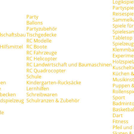
Logikspie
Partyspie
Reisespie
Party
Sammelk
Ballons
Spiele fü
Partyzubehör
Spielesa
dschaftsbau
Tischgedecke
Tabletop
RC Modelle
Spielzeug
ilfsmittel
RC Boote
Klemmba
RC Fahrzeuge
Experime
RC Helicopter
Holzspiel
RC Landwirtschaft und Baumaschinen
Kuschelti
RC Quadrocopter
Küchen &
Schule
Musikins
hen
Kindergarten-Rucksäcke
Puppen 
e
Lernhilfen
Rollenspi
hbecken
Schreibwaren
Sport
dspielzeug
Schulranzen & Zubehör
Badmint
Basketbal
de
Dart
Fitness
Pfeil und
Skaten & 