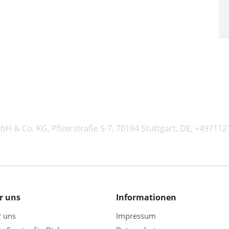
H & Co. KG, Pfizerstraße 5-7, 70184 Stuttgart, DE, +49711
r uns
Informationen
r uns
Impressum