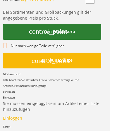
Bei Sortimenten und Großpackungen gilt der
angegebene Preis pro Stück.
control_point
In den Warenkorb

Nur noch wenige Teile verfügbar
control_point
Zur Wunschliste
Glückwunsch!
Bitte beachten Sie, dass diese Liste automatisch erzeugt wurde
Artikel zur Wunschliste hinzugefügt
Schließen
Einloggen
Sie müssen eingeloggt sein um Artikel einer Liste
hinzuzufügen
Einloggen
Sorry!