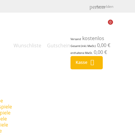
person
Anmelden
0
kostenlos
Versand
0,00 €
Wunschliste
Gutschein
Gesamt (inkl. MwSt.)
0,00 €
enthaltene MwSt.

Kasse
le
piele
piele
ele
iele
e