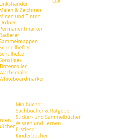
Lük
Linkshänder
Malen & Zeichnen
Minen und Tinten
Ordner
Permanentmarker
Radierer
Sammelmappen
Schnellhefter
Schulhefte
Sonstiges
Tintenroller
Wachsmaler
Whiteboardmarker
Minibücher
Sachbücher & Ratgeber
Sticker- und Sammelbücher
anten
Wissen und Lernen
bücher
Erstleser
Kinderbücher