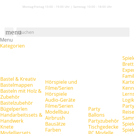
Montag-Freitag 10:00 - 19:00 Uhr | Samstag:
10:00 - 18:00 Uhr
menu
Menu
Kategorien
Spiel
Brett
Expe
Famil
Bastel & Kreativ
Hörspiele und
Kart
Bastelmappen
Filme/Serien
Kenn
Basteln mit Holz &
Hörspiele
Lerns
Zubehör
Audio-Geräte
Logik
Bastelzubehör
Filme/Serien
Party
Bügelperlen
Party
Modellbau
Reise
Handarbeitssets &
Ballons
Airbrush
Samm
Handwerk
Partyzubehör
Bausätze
Spiel
Knete
Tischgedecke
Farben
Spie
Modelliersets
RC Modelle