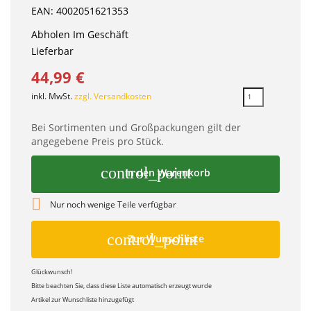
EAN: 4002051621353
Abholen Im Geschäft
Lieferbar
44,99 €
inkl. MwSt.
zzgl. Versandkosten
Bei Sortimenten und Großpackungen gilt der
angegebene Preis pro Stück.
control_point
In den Warenkorb

Nur noch wenige Teile verfügbar
control_point
Zur Wunschliste
Glückwunsch!
Bitte beachten Sie, dass diese Liste automatisch erzeugt wurde
Artikel zur Wunschliste hinzugefügt