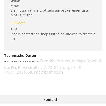
Schließen
Einloggen
Sie müssen eingeloggt sein um Artikel einer Liste
hinzuzufügen
Einloggen
Sorry!
Please contact the shop first to be allowed to create a
list
Technische Daten
Franckh-Kosmos, Verlags-GmbH &
GPSR - Hersteller / Verantwortlicher
Co. KG, Pfizerstraße 5-7, 70184 Stuttgart, DE,
+497112191358, info@kosmos.de
Kontakt