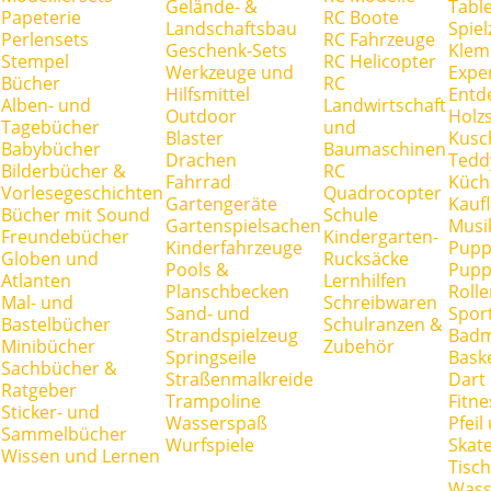
Gelände- &
Tabl
Papeterie
RC Boote
Landschaftsbau
Spie
Perlensets
RC Fahrzeuge
Geschenk-Sets
Klem
Stempel
RC Helicopter
Werkzeuge und
Expe
Bücher
RC
Hilfsmittel
Entd
Alben- und
Landwirtschaft
Outdoor
Holz
Tagebücher
und
Blaster
Kusc
Babybücher
Baumaschinen
Drachen
Tedd
Bilderbücher &
RC
Fahrrad
Küch
Vorlesegeschichten
Quadrocopter
Gartengeräte
Kauf
Bücher mit Sound
Schule
Gartenspielsachen
Musi
Freundebücher
Kindergarten-
Kinderfahrzeuge
Pupp
Globen und
Rucksäcke
Pools &
Pupp
Atlanten
Lernhilfen
Planschbecken
Rolle
Mal- und
Schreibwaren
Sand- und
Spor
Bastelbücher
Schulranzen &
Strandspielzeug
Badm
Minibücher
Zubehör
Springseile
Baske
Sachbücher &
Straßenmalkreide
Dart
Ratgeber
Trampoline
Fitne
Sticker- und
Wasserspaß
Pfei
Sammelbücher
Wurfspiele
Skate
Wissen und Lernen
Tisc
Wass