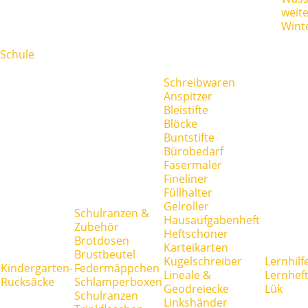
weit
Wint
Schule
Schreibwaren
Anspitzer
Bleistifte
Blöcke
Buntstifte
Bürobedarf
Fasermaler
Fineliner
Füllhalter
Gelroller
Schulranzen &
Hausaufgabenheft
Zubehör
Heftschoner
Brotdosen
Karteikarten
Brustbeutel
Kugelschreiber
Lernhilf
Kindergarten-
Federmäppchen
Lineale &
Lernhef
Rucksäcke
Schlamperboxen
Geodreiecke
Lük
Schulranzen
Linkshänder