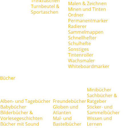
Trinkflaschen
Malen & Zeichnen
Turnbeutel &
Minen und Tinten
Sportaschen
Ordner
Permanentmarker
Radierer
Sammelmappen
Schnellhefter
Schulhefte
Sonstiges
Tintenroller
Wachsmaler
Whiteboardmarker
Bücher
Minibücher
Sachbücher &
Alben- und Tagebücher
Freundebücher
Ratgeber
Babybücher
Globen und
Sticker- und
Bilderbücher &
Atlanten
Sammelbücher
Vorlesegeschichten
Mal- und
Wissen und
Bücher mit Sound
Bastelbücher
Lernen