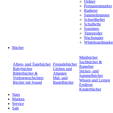
Ordner
Permanentmarker
Radierer
Sammelmappen
Schnellhefter
Schulhefte
Sonstiges
Tintenroller
Wachsmaler
Whiteboardmarke
Bücher
Minibücher
Sachbücher &
Alben- und Tagebücher
Freundebücher
Ratgeber
Babybücher
Globen und
Sticker- und
Bilderbücher &
Atlanten
Sammelbücher
Vorlesegeschichten
Mal- und
Wissen und Lernen
Bücher mit Sound
Bastelbücher
Erstleser
Kinderbücher
Stars
Marken
Service
Sale