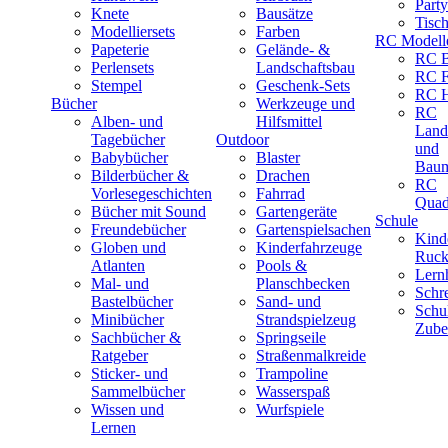
Part
Knete
Bausätze
Tisc
Modelliersets
Farben
RC Modell
Papeterie
Gelände- &
RC B
Perlensets
Landschaftsbau
RC F
Stempel
Geschenk-Sets
RC H
Bücher
Werkzeuge und
RC
Alben- und
Hilfsmittel
Land
Tagebücher
Outdoor
und
Babybücher
Blaster
Baum
Bilderbücher &
Drachen
RC
Vorlesegeschichten
Fahrrad
Quad
Bücher mit Sound
Gartengeräte
Schule
Freundebücher
Gartenspielsachen
Kind
Globen und
Kinderfahrzeuge
Ruck
Atlanten
Pools &
Lernh
Mal- und
Planschbecken
Schr
Bastelbücher
Sand- und
Schu
Minibücher
Strandspielzeug
Zube
Sachbücher &
Springseile
Ratgeber
Straßenmalkreide
Sticker- und
Trampoline
Sammelbücher
Wasserspaß
Wissen und
Wurfspiele
Lernen