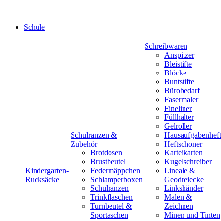
Schule
Schreibwaren
Anspitzer
Bleistifte
Blöcke
Buntstifte
Bürobedarf
Fasermaler
Fineliner
Füllhalter
Gelroller
Schulranzen &
Hausaufgabenheft
Zubehör
Heftschoner
Brotdosen
Karteikarten
Brustbeutel
Kugelschreiber
Kindergarten-
Federmäppchen
Lineale &
Rucksäcke
Schlamperboxen
Geodreiecke
Schulranzen
Linkshänder
Trinkflaschen
Malen &
Turnbeutel &
Zeichnen
Sportaschen
Minen und Tinten