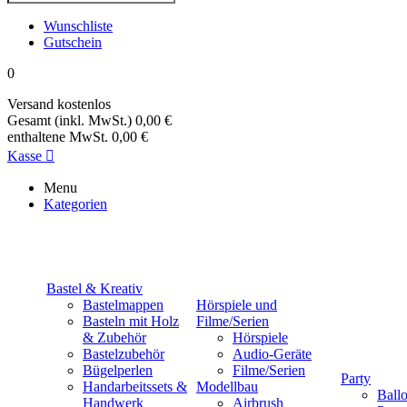
Wunschliste
Gutschein
0
Versand
kostenlos
Gesamt (inkl. MwSt.)
0,00 €
enthaltene MwSt.
0,00 €
Kasse

Menu
Kategorien
Bastel & Kreativ
Bastelmappen
Hörspiele und
Basteln mit Holz
Filme/Serien
& Zubehör
Hörspiele
Bastelzubehör
Audio-Geräte
Bügelperlen
Filme/Serien
Party
Handarbeitssets &
Modellbau
Ball
Handwerk
Airbrush