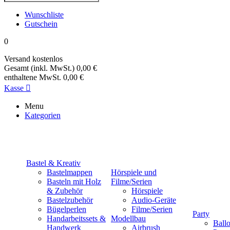
Wunschliste
Gutschein
0
Versand
kostenlos
Gesamt (inkl. MwSt.)
0,00 €
enthaltene MwSt.
0,00 €
Kasse

Menu
Kategorien
Bastel & Kreativ
Bastelmappen
Hörspiele und
Basteln mit Holz
Filme/Serien
& Zubehör
Hörspiele
Bastelzubehör
Audio-Geräte
Bügelperlen
Filme/Serien
Party
Handarbeitssets &
Modellbau
Ball
Handwerk
Airbrush