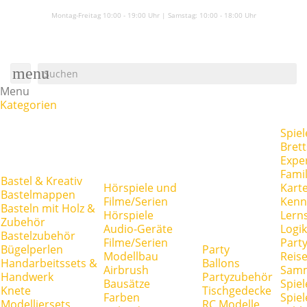
Montag-Freitag 10:00 - 19:00 Uhr | Samstag:
10:00 - 18:00 Uhr
menu
Menu
Kategorien
Spiel
Brett
Expe
Famil
Bastel & Kreativ
Hörspiele und
Kart
Bastelmappen
Filme/Serien
Kenn
Basteln mit Holz &
Hörspiele
Lerns
Zubehör
Audio-Geräte
Logik
Bastelzubehör
Filme/Serien
Party
Bügelperlen
Party
Modellbau
Reise
Handarbeitssets &
Ballons
Airbrush
Samm
Handwerk
Partyzubehör
Bausätze
Spiel
Knete
Tischgedecke
Farben
Spie
Modelliersets
RC Modelle