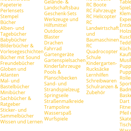
Gelände- &
Tabl
Papeterie
RC Boote
Landschaftsbau
Spie
Perlensets
RC Fahrzeuge
Geschenk-Sets
Klem
Stempel
RC Helicopter
Werkzeuge und
Expe
Bücher
RC
Hilfsmittel
Entd
Alben- und
Landwirtschaft
Outdoor
Holz
Tagebücher
und
Blaster
Kusc
Babybücher
Baumaschinen
Drachen
Tedd
Bilderbücher &
RC
Fahrrad
Küch
Vorlesegeschichten
Quadrocopter
Gartengeräte
Kauf
Bücher mit Sound
Schule
Gartenspielsachen
Musi
Freundebücher
Kindergarten-
Kinderfahrzeuge
Pupp
Globen und
Rucksäcke
Pools &
Pupp
Atlanten
Lernhilfen
Planschbecken
Rolle
Mal- und
Schreibwaren
Sand- und
Spor
Bastelbücher
Schulranzen &
Strandspielzeug
Badm
Minibücher
Zubehör
Springseile
Baske
Sachbücher &
Straßenmalkreide
Dart
Ratgeber
Trampoline
Fitne
Sticker- und
Wasserspaß
Pfei
Sammelbücher
Wurfspiele
Skate
Wissen und Lernen
Tisc
Wass