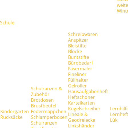
weit
Wint
Schule
Schreibwaren
Anspitzer
Bleistifte
Blöcke
Buntstifte
Bürobedarf
Fasermaler
Fineliner
Füllhalter
Gelroller
Schulranzen &
Hausaufgabenheft
Zubehör
Heftschoner
Brotdosen
Karteikarten
Brustbeutel
Kugelschreiber
Lernhilf
Kindergarten-
Federmäppchen
Lineale &
Lernhef
Rucksäcke
Schlamperboxen
Geodreiecke
Lük
Schulranzen
Linkshänder