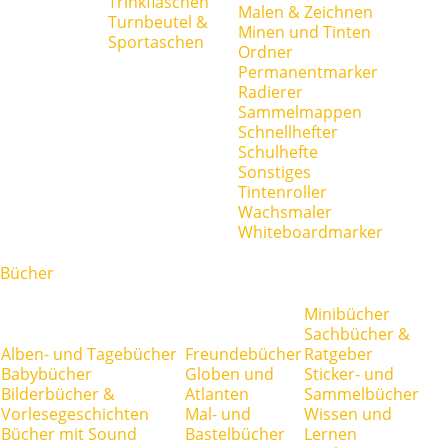
Trinkflaschen
Malen & Zeichnen
Turnbeutel &
Minen und Tinten
Sportaschen
Ordner
Permanentmarker
Radierer
Sammelmappen
Schnellhefter
Schulhefte
Sonstiges
Tintenroller
Wachsmaler
Whiteboardmarker
Bücher
Minibücher
Sachbücher &
Alben- und Tagebücher
Freundebücher
Ratgeber
Babybücher
Globen und
Sticker- und
Bilderbücher &
Atlanten
Sammelbücher
Vorlesegeschichten
Mal- und
Wissen und
Bücher mit Sound
Bastelbücher
Lernen