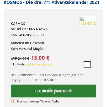
KOSMOS - Die drei ??? Adventskalender 2024
KOSMOS
Artikel-Nr.: 065-632571
EAN: 4002051632571
Abholen Im Geschäft
Kein Versand Möglich
15,00 €
UVP 24,99 €
inkl. MwSt.
zzgl. Versandkosten
Bei Sortimenten und Großpackungen gilt der
angegebene Preis pro Stück.
control_point
In den Warenkorb

Nur noch wenige Teile verfügbar