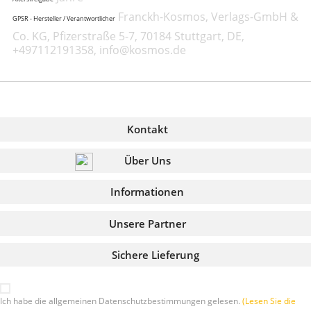
Franckh-Kosmos, Verlags-GmbH &
GPSR - Hersteller / Verantwortlicher
Co. KG, Pfizerstraße 5-7, 70184 Stuttgart, DE,
+497112191358, info@kosmos.de
Kontakt
Über Uns
Informationen
Unsere Partner
Sichere Lieferung
Ich habe die allgemeinen Datenschutzbestimmungen gelesen.
(Lesen Sie die