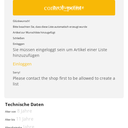
control_point
Zur Wunschliste
Glückwunsch!
Bitte beachten Sie, dass diese Liste automatisch erzeugt wurde
Artikel zur Wunschliste hinzugefügt
Schließen
Einloggen
Sie müssen eingeloggt sein um Artikel einer Liste
hinzuzufügen
Einloggen
Sorry!
Please contact the shop first to be allowed to create a
list
Technische Daten
8 Jahre
Alter von
11 Jahre
Alter bis
Jahre
Altersfreigabe