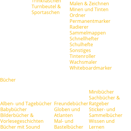
Trinkflaschen
Malen & Zeichnen
Turnbeutel &
Minen und Tinten
Sportaschen
Ordner
Permanentmarker
Radierer
Sammelmappen
Schnellhefter
Schulhefte
Sonstiges
Tintenroller
Wachsmaler
Whiteboardmarker
Bücher
Minibücher
Sachbücher &
Alben- und Tagebücher
Freundebücher
Ratgeber
Babybücher
Globen und
Sticker- und
Bilderbücher &
Atlanten
Sammelbücher
Vorlesegeschichten
Mal- und
Wissen und
Bücher mit Sound
Bastelbücher
Lernen