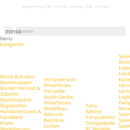
Montag-Freitag 10:00 - 19:00 Uhr | Samstag:
10:00 - 18:00 Uhr
menu
Menu
Kategorien
Spiel
Brett
Expe
Famil
Bastel & Kreativ
Hörspiele und
Kart
Bastelmappen
Filme/Serien
Kenn
Basteln mit Holz &
Hörspiele
Lerns
Zubehör
Audio-Geräte
Logik
Bastelzubehör
Filme/Serien
Party
Bügelperlen
Party
Modellbau
Reise
Handarbeitssets &
Ballons
Airbrush
Samm
Handwerk
Partyzubehör
Bausätze
Spiel
Knete
Tischgedecke
Farben
Spie
Modelliersets
RC Modelle