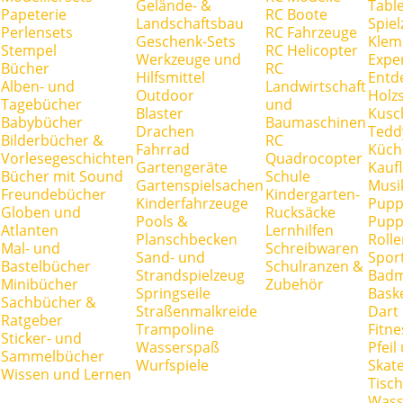
Gelände- &
Tabl
Papeterie
RC Boote
Landschaftsbau
Spie
Perlensets
RC Fahrzeuge
Geschenk-Sets
Klem
Stempel
RC Helicopter
Werkzeuge und
Expe
Bücher
RC
Hilfsmittel
Entd
Alben- und
Landwirtschaft
Outdoor
Holz
Tagebücher
und
Blaster
Kusc
Babybücher
Baumaschinen
Drachen
Tedd
Bilderbücher &
RC
Fahrrad
Küch
Vorlesegeschichten
Quadrocopter
Gartengeräte
Kauf
Bücher mit Sound
Schule
Gartenspielsachen
Musi
Freundebücher
Kindergarten-
Kinderfahrzeuge
Pupp
Globen und
Rucksäcke
Pools &
Pupp
Atlanten
Lernhilfen
Planschbecken
Rolle
Mal- und
Schreibwaren
Sand- und
Spor
Bastelbücher
Schulranzen &
Strandspielzeug
Badm
Minibücher
Zubehör
Springseile
Baske
Sachbücher &
Straßenmalkreide
Dart
Ratgeber
Trampoline
Fitne
Sticker- und
Wasserspaß
Pfei
Sammelbücher
Wurfspiele
Skate
Wissen und Lernen
Tisc
Wass