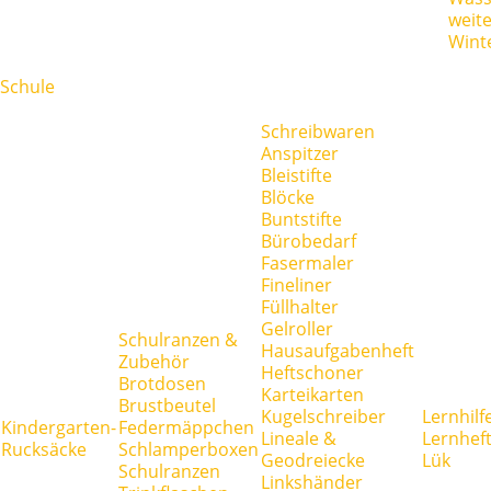
weit
Wint
Schule
Schreibwaren
Anspitzer
Bleistifte
Blöcke
Buntstifte
Bürobedarf
Fasermaler
Fineliner
Füllhalter
Gelroller
Schulranzen &
Hausaufgabenheft
Zubehör
Heftschoner
Brotdosen
Karteikarten
Brustbeutel
Kugelschreiber
Lernhilf
Kindergarten-
Federmäppchen
Lineale &
Lernhef
Rucksäcke
Schlamperboxen
Geodreiecke
Lük
Schulranzen
Linkshänder