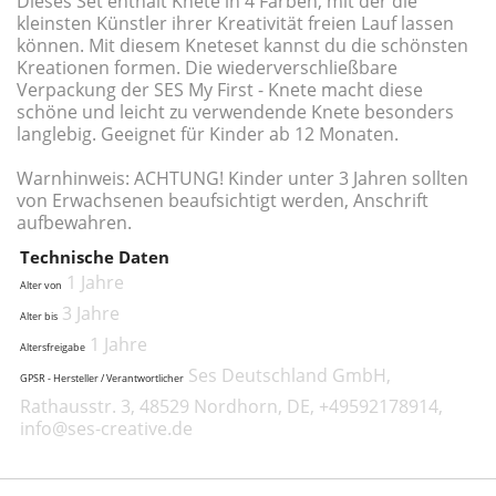
Dieses Set enthält Knete in 4 Farben, mit der die
kleinsten Künstler ihrer Kreativität freien Lauf lassen
können. Mit diesem Kneteset kannst du die schönsten
Kreationen formen. Die wiederverschließbare
Verpackung der SES My First - Knete macht diese
schöne und leicht zu verwendende Knete besonders
langlebig. Geeignet für Kinder ab 12 Monaten.
Warnhinweis: ACHTUNG! Kinder unter 3 Jahren sollten
von Erwachsenen beaufsichtigt werden, Anschrift
aufbewahren.
Technische Daten
1 Jahre
Alter von
3 Jahre
Alter bis
1 Jahre
Altersfreigabe
Ses Deutschland GmbH,
GPSR - Hersteller / Verantwortlicher
Rathausstr. 3, 48529 Nordhorn, DE, +49592178914,
info@ses-creative.de