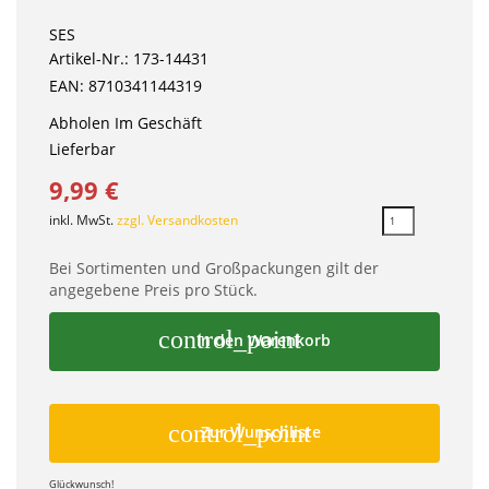
SES
Artikel-Nr.: 173-14431
EAN: 8710341144319
Abholen Im Geschäft
Lieferbar
9,99 €
inkl. MwSt.
zzgl. Versandkosten
Bei Sortimenten und Großpackungen gilt der
angegebene Preis pro Stück.
control_point
In den Warenkorb
control_point
Zur Wunschliste
Glückwunsch!