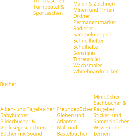
Trinkflaschen
Malen & Zeichnen
Turnbeutel &
Minen und Tinten
Sportaschen
Ordner
Permanentmarker
Radierer
Sammelmappen
Schnellhefter
Schulhefte
Sonstiges
Tintenroller
Wachsmaler
Whiteboardmarker
Bücher
Minibücher
Sachbücher &
Alben- und Tagebücher
Freundebücher
Ratgeber
Babybücher
Globen und
Sticker- und
Bilderbücher &
Atlanten
Sammelbücher
Vorlesegeschichten
Mal- und
Wissen und
Bücher mit Sound
Bastelbücher
Lernen