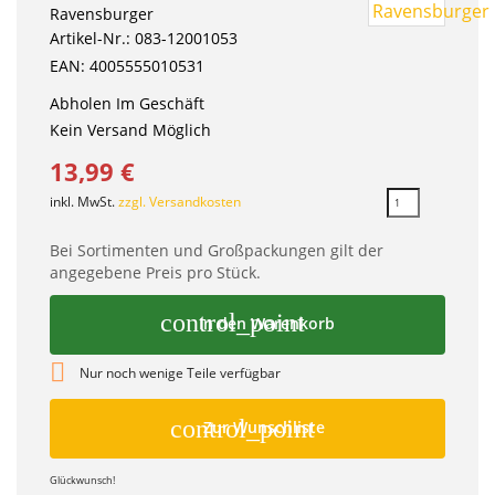
Ravensburger
Artikel-Nr.: 083-12001053
EAN: 4005555010531
Abholen Im Geschäft
Kein Versand Möglich
13,99 €
inkl. MwSt.
zzgl. Versandkosten
Bei Sortimenten und Großpackungen gilt der
angegebene Preis pro Stück.
control_point
In den Warenkorb

Nur noch wenige Teile verfügbar
control_point
Zur Wunschliste
Glückwunsch!