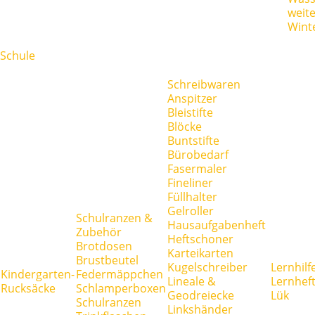
weit
Wint
Schule
Schreibwaren
Anspitzer
Bleistifte
Blöcke
Buntstifte
Bürobedarf
Fasermaler
Fineliner
Füllhalter
Gelroller
Schulranzen &
Hausaufgabenheft
Zubehör
Heftschoner
Brotdosen
Karteikarten
Brustbeutel
Kugelschreiber
Lernhilf
Kindergarten-
Federmäppchen
Lineale &
Lernhef
Rucksäcke
Schlamperboxen
Geodreiecke
Lük
Schulranzen
Linkshänder