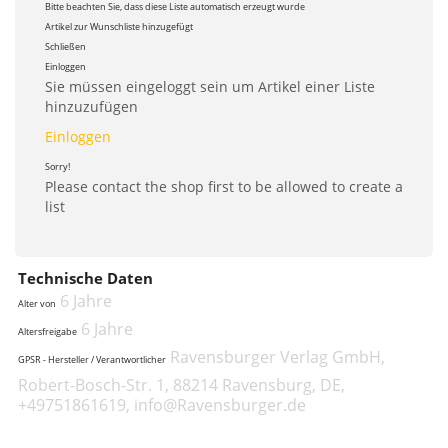
Bitte beachten Sie, dass diese Liste automatisch erzeugt wurde
Artikel zur Wunschliste hinzugefügt
Schließen
Einloggen
Sie müssen eingeloggt sein um Artikel einer Liste
hinzuzufügen
Einloggen
Sorry!
Please contact the shop first to be allowed to create a
list
Technische Daten
6 Jahre
Alter von
6 Jahre
Altersfreigabe
Ravensburger Verlag GmbH,
GPSR - Hersteller / Verantwortlicher
Robert-Bosch-Str. 1, 88214 Ravensburg, DE,
+49751861619, info@Ravensburger.de