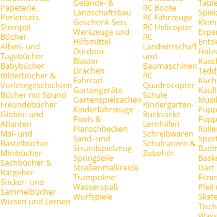
Gelände- &
Tabl
Papeterie
RC Boote
Landschaftsbau
Spie
Perlensets
RC Fahrzeuge
Geschenk-Sets
Klem
Stempel
RC Helicopter
Werkzeuge und
Expe
Bücher
RC
Hilfsmittel
Entd
Alben- und
Landwirtschaft
Outdoor
Holz
Tagebücher
und
Blaster
Kusc
Babybücher
Baumaschinen
Drachen
Tedd
Bilderbücher &
RC
Fahrrad
Küch
Vorlesegeschichten
Quadrocopter
Gartengeräte
Kauf
Bücher mit Sound
Schule
Gartenspielsachen
Musi
Freundebücher
Kindergarten-
Kinderfahrzeuge
Pupp
Globen und
Rucksäcke
Pools &
Pupp
Atlanten
Lernhilfen
Planschbecken
Rolle
Mal- und
Schreibwaren
Sand- und
Spor
Bastelbücher
Schulranzen &
Strandspielzeug
Badm
Minibücher
Zubehör
Springseile
Baske
Sachbücher &
Straßenmalkreide
Dart
Ratgeber
Trampoline
Fitne
Sticker- und
Wasserspaß
Pfei
Sammelbücher
Wurfspiele
Skate
Wissen und Lernen
Tisc
Wass