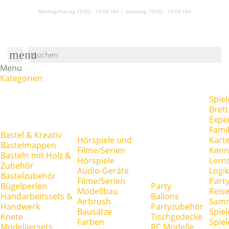
Montag-Freitag 10:00 - 19:00 Uhr | Samstag:
10:00 - 18:00 Uhr
menu
Menu
Kategorien
Spiel
Brett
Expe
Famil
Bastel & Kreativ
Hörspiele und
Kart
Bastelmappen
Filme/Serien
Kenn
Basteln mit Holz &
Hörspiele
Lerns
Zubehör
Audio-Geräte
Logik
Bastelzubehör
Filme/Serien
Party
Bügelperlen
Party
Modellbau
Reise
Handarbeitssets &
Ballons
Airbrush
Samm
Handwerk
Partyzubehör
Bausätze
Spiel
Knete
Tischgedecke
Farben
Spie
Modelliersets
RC Modelle