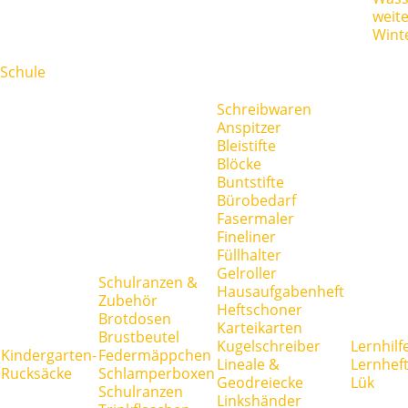
weit
Wint
Schule
Schreibwaren
Anspitzer
Bleistifte
Blöcke
Buntstifte
Bürobedarf
Fasermaler
Fineliner
Füllhalter
Gelroller
Schulranzen &
Hausaufgabenheft
Zubehör
Heftschoner
Brotdosen
Karteikarten
Brustbeutel
Kugelschreiber
Lernhilf
Kindergarten-
Federmäppchen
Lineale &
Lernhef
Rucksäcke
Schlamperboxen
Geodreiecke
Lük
Schulranzen
Linkshänder