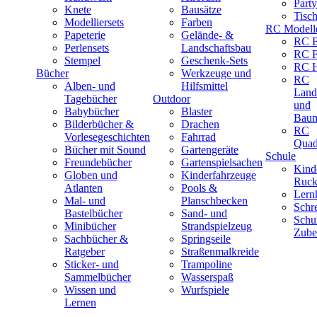
Part
Knete
Bausätze
Tisc
Modelliersets
Farben
RC Modell
Papeterie
Gelände- &
RC B
Perlensets
Landschaftsbau
RC F
Stempel
Geschenk-Sets
RC H
Bücher
Werkzeuge und
RC
Alben- und
Hilfsmittel
Land
Tagebücher
Outdoor
und
Babybücher
Blaster
Baum
Bilderbücher &
Drachen
RC
Vorlesegeschichten
Fahrrad
Quad
Bücher mit Sound
Gartengeräte
Schule
Freundebücher
Gartenspielsachen
Kind
Globen und
Kinderfahrzeuge
Ruck
Atlanten
Pools &
Lernh
Mal- und
Planschbecken
Schr
Bastelbücher
Sand- und
Schu
Minibücher
Strandspielzeug
Zube
Sachbücher &
Springseile
Ratgeber
Straßenmalkreide
Sticker- und
Trampoline
Sammelbücher
Wasserspaß
Wissen und
Wurfspiele
Lernen