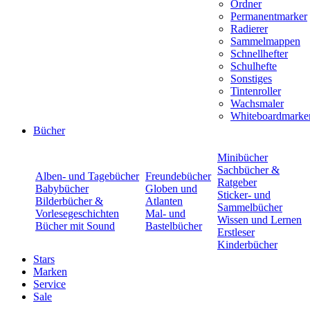
Ordner
Permanentmarker
Radierer
Sammelmappen
Schnellhefter
Schulhefte
Sonstiges
Tintenroller
Wachsmaler
Whiteboardmarke
Bücher
Minibücher
Sachbücher &
Alben- und Tagebücher
Freundebücher
Ratgeber
Babybücher
Globen und
Sticker- und
Bilderbücher &
Atlanten
Sammelbücher
Vorlesegeschichten
Mal- und
Wissen und Lernen
Bücher mit Sound
Bastelbücher
Erstleser
Kinderbücher
Stars
Marken
Service
Sale