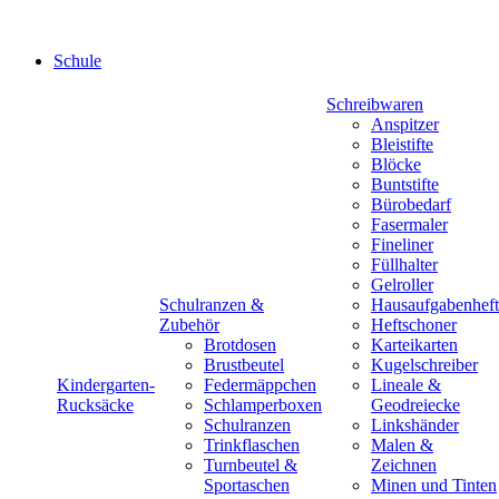
Schule
Schreibwaren
Anspitzer
Bleistifte
Blöcke
Buntstifte
Bürobedarf
Fasermaler
Fineliner
Füllhalter
Gelroller
Schulranzen &
Hausaufgabenheft
Zubehör
Heftschoner
Brotdosen
Karteikarten
Brustbeutel
Kugelschreiber
Kindergarten-
Federmäppchen
Lineale &
Rucksäcke
Schlamperboxen
Geodreiecke
Schulranzen
Linkshänder
Trinkflaschen
Malen &
Turnbeutel &
Zeichnen
Sportaschen
Minen und Tinten