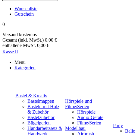
Wunschliste
Gutschein
0
Versand
kostenlos
Gesamt (inkl. MwSt.)
0,00 €
enthaltene MwSt.
0,00 €
Kasse

Menu
Kategorien
Bastel & Kreativ
Bastelmappen
Hörspiele und
Basteln mit Holz
Filme/Serien
& Zubehör
Hörspiele
Bastelzubehör
Audio-Geräte
Bügelperlen
Filme/Serien
Party
Handarbeitssets &
Modellbau
Ball
Handwerk
Airbrush