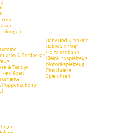
le
le
le
arten
r Zwei
mmlungen
Baby und Kleinkind
Babyspielzeug
usteine
Holzeisenbahn
ntieren & Entdecken
Kleinkindspielzeug
zeug
Motorikspielzeug
ere & Teddys
Plüschtiere
 Kaufläden
Spieluhren
trumente
& Puppenzubehör
el
on
l
 Bogen
Inliner