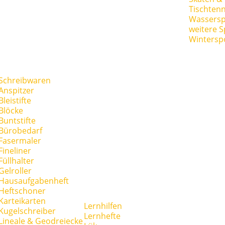
Tischtenn
Wassersp
weitere S
Wintersp
Schreibwaren
Anspitzer
Bleistifte
Blöcke
Buntstifte
Bürobedarf
Fasermaler
Fineliner
Füllhalter
Gelroller
Hausaufgabenheft
Heftschoner
Karteikarten
Lernhilfen
Kugelschreiber
Lernhefte
Lineale & Geodreiecke