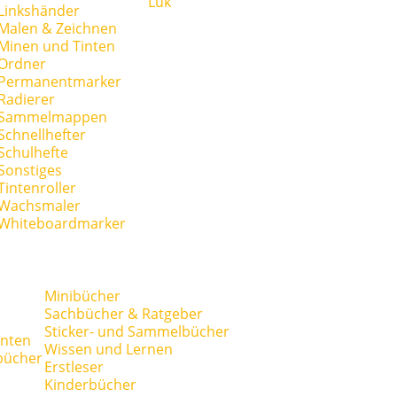
Lük
Linkshänder
Malen & Zeichnen
Minen und Tinten
Ordner
Permanentmarker
Radierer
Sammelmappen
Schnellhefter
Schulhefte
Sonstiges
Tintenroller
Wachsmaler
Whiteboardmarker
Minibücher
Sachbücher & Ratgeber
Sticker- und Sammelbücher
anten
Wissen und Lernen
bücher
Erstleser
Kinderbücher