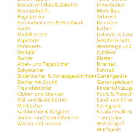
Basteln mit Holz & Zubehör
Filme/Serien
Bastelzubehör
Modellbau
Bügelperlen
Airbrush
Handarbeitssets & Handwerk
Bausätze
Knete
Farben
Modelliersets
Gelände- & Lan
Papeterie
Geschenk-Sets
Perlensets
Werkzeuge und H
Stempel
Outdoor
Bücher
Blaster
Alben- und Tagebücher
Drachen
Babybücher
Fahrrad
Bilderbücher & Vorlesegeschichten
Gartengeräte
Bücher mit Sound
Gartenspielsac
Freundebücher
Kinderfahrzeug
Globen und Atlanten
Pools & Plansc
Mal- und Bastelbücher
Sand- und Stran
Minibücher
Springseile
Sachbücher & Ratgeber
Straßenmalkrei
Sticker- und Sammelbücher
Trampoline
Wissen und Lernen
Wasserspaß
Wurfspiele