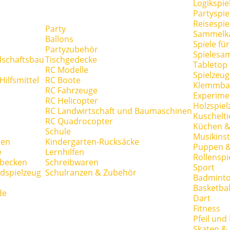
Logikspie
Partyspie
Reisespie
Party
Sammelk
Ballons
Spiele fü
Partyzubehör
Spielesa
dschaftsbau
Tischgedecke
Tabletop
RC Modelle
Spielzeug
ilfsmittel
RC Boote
Klemmba
RC Fahrzeuge
Experime
RC Helicopter
Holzspiel
RC Landwirtschaft und Baumaschinen
Kuschelti
RC Quadrocopter
Küchen &
Schule
Musikins
hen
Kindergarten-Rucksäcke
Puppen 
e
Lernhilfen
Rollenspi
hbecken
Schreibwaren
Sport
dspielzeug
Schulranzen & Zubehör
Badmint
Basketbal
de
Dart
Fitness
Pfeil und
Skaten & 