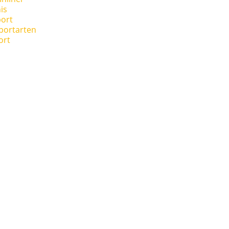
is
ort
portarten
ort