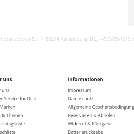
obert-Bosch-Str. 1, 88214 Ravensburg, DE, +49751861619,
r uns
Informationen
r uns
Impressum
r Service für Dich
Datenschutz
 Marken
Allgemeine Geschäftsbedingun
s & Themen
Reservieren & Abholen
rtstagskiste
Widerruf & Rückgabe
chliste
Batterierückgabe