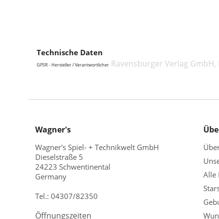
Technische Daten
Ravensburger Verlag GmbH, R
GPSR - Hersteller / Verantwortlicher
Wagner's
Übe
Wagner's Spiel- + Technikwelt GmbH
Übe
Dieselstraße 5
Unse
24223 Schwentinental
Alle
Germany
Star
Tel.:
04307/82350
Gebu
Öffnungszeiten
Wuns