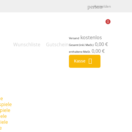
person
Anmelden
0
kostenlos
Versand
0,00 €
Wunschliste
Gutschein
Gesamt (inkl. MwSt.)
0,00 €
enthaltene MwSt.

Kasse
le
piele
piele
ele
iele
e