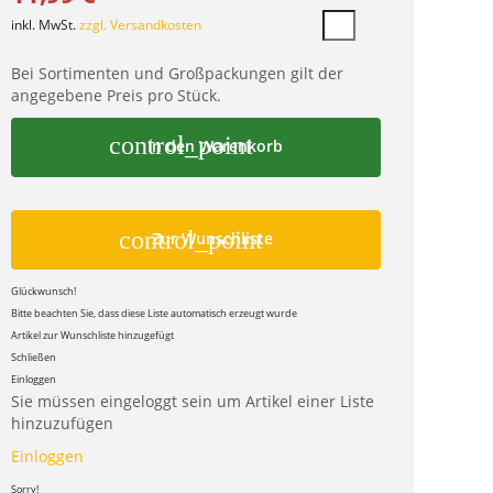
inkl. MwSt.
zzgl. Versandkosten
Bei Sortimenten und Großpackungen gilt der
angegebene Preis pro Stück.
control_point
In den Warenkorb
control_point
Zur Wunschliste
Glückwunsch!
Bitte beachten Sie, dass diese Liste automatisch erzeugt wurde
Artikel zur Wunschliste hinzugefügt
Schließen
Einloggen
Sie müssen eingeloggt sein um Artikel einer Liste
hinzuzufügen
Einloggen
Sorry!