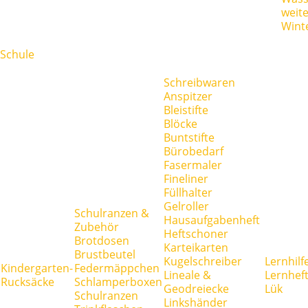
weit
Wint
Schule
Schreibwaren
Anspitzer
Bleistifte
Blöcke
Buntstifte
Bürobedarf
Fasermaler
Fineliner
Füllhalter
Gelroller
Schulranzen &
Hausaufgabenheft
Zubehör
Heftschoner
Brotdosen
Karteikarten
Brustbeutel
Kugelschreiber
Lernhilf
Kindergarten-
Federmäppchen
Lineale &
Lernhef
Rucksäcke
Schlamperboxen
Geodreiecke
Lük
Schulranzen
Linkshänder