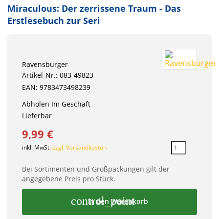
Miraculous: Der zerrissene Traum - Das
Erstlesebuch zur Seri
Ravensburger
Artikel-Nr.: 083-49823
EAN: 9783473498239
Abholen Im Geschäft
Lieferbar
9,99 €
inkl. MwSt.
zzgl. Versandkosten
Bei Sortimenten und Großpackungen gilt der
angegebene Preis pro Stück.
control_point
In den Warenkorb