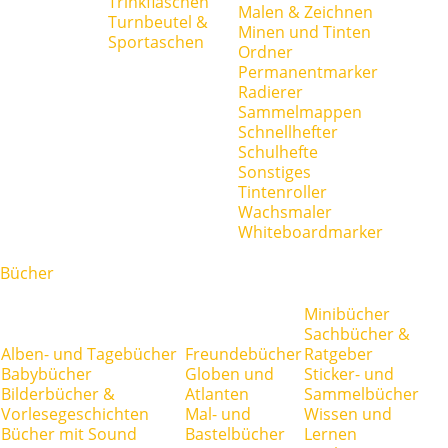
Trinkflaschen
Malen & Zeichnen
Turnbeutel &
Minen und Tinten
Sportaschen
Ordner
Permanentmarker
Radierer
Sammelmappen
Schnellhefter
Schulhefte
Sonstiges
Tintenroller
Wachsmaler
Whiteboardmarker
Bücher
Minibücher
Sachbücher &
Alben- und Tagebücher
Freundebücher
Ratgeber
Babybücher
Globen und
Sticker- und
Bilderbücher &
Atlanten
Sammelbücher
Vorlesegeschichten
Mal- und
Wissen und
Bücher mit Sound
Bastelbücher
Lernen