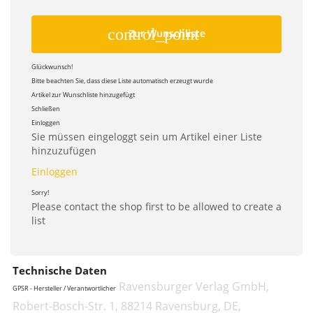
control_point
Zur Wunschliste
Glückwunsch!
Bitte beachten Sie, dass diese Liste automatisch erzeugt wurde
Artikel zur Wunschliste hinzugefügt
Schließen
Einloggen
Sie müssen eingeloggt sein um Artikel einer Liste
hinzuzufügen
Einloggen
Sorry!
Please contact the shop first to be allowed to create a
list
Technische Daten
Ravensburger Verlag GmbH,
GPSR - Hersteller / Verantwortlicher
Robert-Bosch-Str. 1, 88214 Ravensburg, DE,