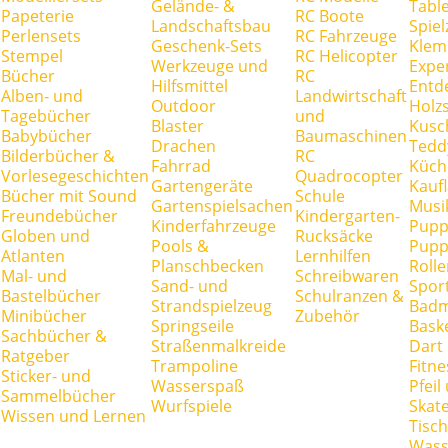
Gelände- &
Tabl
Papeterie
RC Boote
Landschaftsbau
Spie
Perlensets
RC Fahrzeuge
Geschenk-Sets
Klem
Stempel
RC Helicopter
Werkzeuge und
Expe
Bücher
RC
Hilfsmittel
Entd
Alben- und
Landwirtschaft
Outdoor
Holz
Tagebücher
und
Blaster
Kusc
Babybücher
Baumaschinen
Drachen
Tedd
Bilderbücher &
RC
Fahrrad
Küch
Vorlesegeschichten
Quadrocopter
Gartengeräte
Kauf
Bücher mit Sound
Schule
Gartenspielsachen
Musi
Freundebücher
Kindergarten-
Kinderfahrzeuge
Pupp
Globen und
Rucksäcke
Pools &
Pupp
Atlanten
Lernhilfen
Planschbecken
Rolle
Mal- und
Schreibwaren
Sand- und
Spor
Bastelbücher
Schulranzen &
Strandspielzeug
Badm
Minibücher
Zubehör
Springseile
Baske
Sachbücher &
Straßenmalkreide
Dart
Ratgeber
Trampoline
Fitne
Sticker- und
Wasserspaß
Pfei
Sammelbücher
Wurfspiele
Skate
Wissen und Lernen
Tisc
Wass