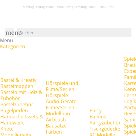
Montag-Freitag 10:00 - 19:00 Uhr | Samstag:
10:00 - 18:00 Uhr
menu
Menu
Kategorien
Spiel
Brett
Expe
Famil
Bastel & Kreativ
Hörspiele und
Kart
Bastelmappen
Filme/Serien
Kenn
Basteln mit Holz &
Hörspiele
Lerns
Zubehör
Audio-Geräte
Logik
Bastelzubehör
Filme/Serien
Party
Bügelperlen
Party
Modellbau
Reise
Handarbeitssets &
Ballons
Airbrush
Samm
Handwerk
Partyzubehör
Bausätze
Spiel
Knete
Tischgedecke
Farben
Spie
Modelliersets
RC Modelle