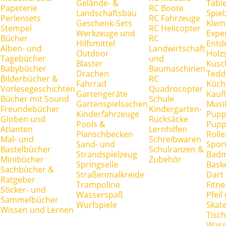
Gelände- &
Tabl
Papeterie
RC Boote
Landschaftsbau
Spie
Perlensets
RC Fahrzeuge
Geschenk-Sets
Klem
Stempel
RC Helicopter
Werkzeuge und
Expe
Bücher
RC
Hilfsmittel
Entd
Alben- und
Landwirtschaft
Outdoor
Holz
Tagebücher
und
Blaster
Kusc
Babybücher
Baumaschinen
Drachen
Tedd
Bilderbücher &
RC
Fahrrad
Küch
Vorlesegeschichten
Quadrocopter
Gartengeräte
Kauf
Bücher mit Sound
Schule
Gartenspielsachen
Musi
Freundebücher
Kindergarten-
Kinderfahrzeuge
Pupp
Globen und
Rucksäcke
Pools &
Pupp
Atlanten
Lernhilfen
Planschbecken
Rolle
Mal- und
Schreibwaren
Sand- und
Spor
Bastelbücher
Schulranzen &
Strandspielzeug
Badm
Minibücher
Zubehör
Springseile
Baske
Sachbücher &
Straßenmalkreide
Dart
Ratgeber
Trampoline
Fitne
Sticker- und
Wasserspaß
Pfei
Sammelbücher
Wurfspiele
Skate
Wissen und Lernen
Tisc
Wass