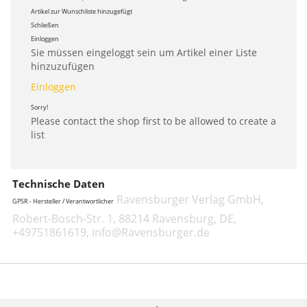
Artikel zur Wunschliste hinzugefügt
Schließen
Einloggen
Sie müssen eingeloggt sein um Artikel einer Liste
hinzuzufügen
Einloggen
Sorry!
Please contact the shop first to be allowed to create a
list
Technische Daten
Ravensburger Verlag GmbH,
GPSR - Hersteller / Verantwortlicher
Robert-Bosch-Str. 1, 88214 Ravensburg, DE,
+49751861619, info@Ravensburger.de