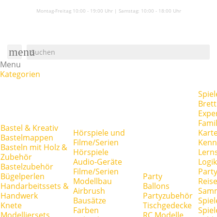
Montag-Freitag 10:00 - 19:00 Uhr | Samstag:
10:00 - 18:00 Uhr
menu
Menu
Kategorien
Spiel
Brett
Expe
Famil
Bastel & Kreativ
Hörspiele und
Kart
Bastelmappen
Filme/Serien
Kenn
Basteln mit Holz &
Hörspiele
Lerns
Zubehör
Audio-Geräte
Logik
Bastelzubehör
Filme/Serien
Party
Bügelperlen
Party
Modellbau
Reise
Handarbeitssets &
Ballons
Airbrush
Samm
Handwerk
Partyzubehör
Bausätze
Spiel
Knete
Tischgedecke
Farben
Spie
Modelliersets
RC Modelle