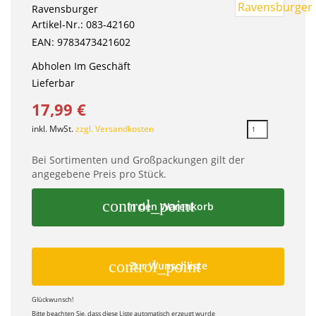
Ravensburger
Artikel-Nr.: 083-42160
EAN: 9783473421602
Abholen Im Geschäft
Lieferbar
17,99 €
inkl. MwSt.
zzgl. Versandkosten
Bei Sortimenten und Großpackungen gilt der
angegebene Preis pro Stück.
control_point
In den Warenkorb
control_point
Zur Wunschliste
Glückwunsch!
Bitte beachten Sie, dass diese Liste automatisch erzeugt wurde