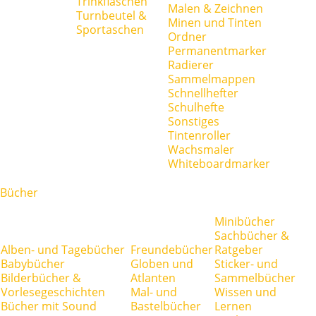
Trinkflaschen
Malen & Zeichnen
Turnbeutel &
Minen und Tinten
Sportaschen
Ordner
Permanentmarker
Radierer
Sammelmappen
Schnellhefter
Schulhefte
Sonstiges
Tintenroller
Wachsmaler
Whiteboardmarker
Bücher
Minibücher
Sachbücher &
Alben- und Tagebücher
Freundebücher
Ratgeber
Babybücher
Globen und
Sticker- und
Bilderbücher &
Atlanten
Sammelbücher
Vorlesegeschichten
Mal- und
Wissen und
Bücher mit Sound
Bastelbücher
Lernen