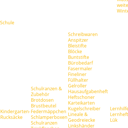
weit
Wint
Schule
Schreibwaren
Anspitzer
Bleistifte
Blöcke
Buntstifte
Bürobedarf
Fasermaler
Fineliner
Füllhalter
Gelroller
Schulranzen &
Hausaufgabenheft
Zubehör
Heftschoner
Brotdosen
Karteikarten
Brustbeutel
Kugelschreiber
Lernhilf
Kindergarten-
Federmäppchen
Lineale &
Lernhef
Rucksäcke
Schlamperboxen
Geodreiecke
Lük
Schulranzen
Linkshänder