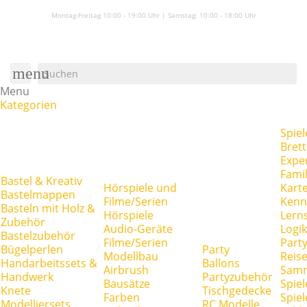
Montag-Freitag 10:00 - 19:00 Uhr | Samstag:
10:00 - 18:00 Uhr
menu
Menu
Kategorien
Spiel
Brett
Expe
Famil
Bastel & Kreativ
Hörspiele und
Kart
Bastelmappen
Filme/Serien
Kenn
Basteln mit Holz &
Hörspiele
Lerns
Zubehör
Audio-Geräte
Logik
Bastelzubehör
Filme/Serien
Party
Bügelperlen
Party
Modellbau
Reise
Handarbeitssets &
Ballons
Airbrush
Samm
Handwerk
Partyzubehör
Bausätze
Spiel
Knete
Tischgedecke
Farben
Spie
Modelliersets
RC Modelle