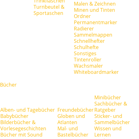
Trinkflaschen
Malen & Zeichnen
Turnbeutel &
Minen und Tinten
Sportaschen
Ordner
Permanentmarker
Radierer
Sammelmappen
Schnellhefter
Schulhefte
Sonstiges
Tintenroller
Wachsmaler
Whiteboardmarker
Bücher
Minibücher
Sachbücher &
Alben- und Tagebücher
Freundebücher
Ratgeber
Babybücher
Globen und
Sticker- und
Bilderbücher &
Atlanten
Sammelbücher
Vorlesegeschichten
Mal- und
Wissen und
Bücher mit Sound
Bastelbücher
Lernen