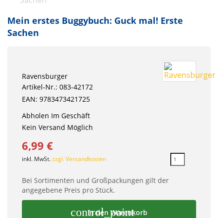
Mein erstes Buggybuch: Guck mal! Erste
Sachen
Ravensburger
Artikel-Nr.: 083-42172
EAN: 9783473421725
Abholen Im Geschäft
Kein Versand Möglich
6,99 €
inkl. MwSt.
zzgl. Versandkosten
Bei Sortimenten und Großpackungen gilt der
angegebene Preis pro Stück.
control_point
In den Warenkorb