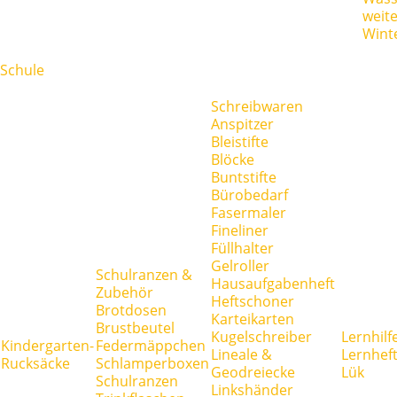
weit
Wint
Schule
Schreibwaren
Anspitzer
Bleistifte
Blöcke
Buntstifte
Bürobedarf
Fasermaler
Fineliner
Füllhalter
Gelroller
Schulranzen &
Hausaufgabenheft
Zubehör
Heftschoner
Brotdosen
Karteikarten
Brustbeutel
Kugelschreiber
Lernhilf
Kindergarten-
Federmäppchen
Lineale &
Lernhef
Rucksäcke
Schlamperboxen
Geodreiecke
Lük
Schulranzen
Linkshänder