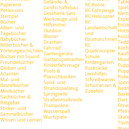
Gelände- &
Tabl
Papeterie
RC Boote
Landschaftsbau
Spie
Perlensets
RC Fahrzeuge
Geschenk-Sets
Klem
Stempel
RC Helicopter
Werkzeuge und
Expe
Bücher
RC
Hilfsmittel
Entd
Alben- und
Landwirtschaft
Outdoor
Holz
Tagebücher
und
Blaster
Kusc
Babybücher
Baumaschinen
Drachen
Tedd
Bilderbücher &
RC
Fahrrad
Küch
Vorlesegeschichten
Quadrocopter
Gartengeräte
Kauf
Bücher mit Sound
Schule
Gartenspielsachen
Musi
Freundebücher
Kindergarten-
Kinderfahrzeuge
Pupp
Globen und
Rucksäcke
Pools &
Pupp
Atlanten
Lernhilfen
Planschbecken
Rolle
Mal- und
Schreibwaren
Sand- und
Spor
Bastelbücher
Schulranzen &
Strandspielzeug
Badm
Minibücher
Zubehör
Springseile
Baske
Sachbücher &
Straßenmalkreide
Dart
Ratgeber
Trampoline
Fitne
Sticker- und
Wasserspaß
Pfei
Sammelbücher
Wurfspiele
Skate
Wissen und Lernen
Tisc
Wass