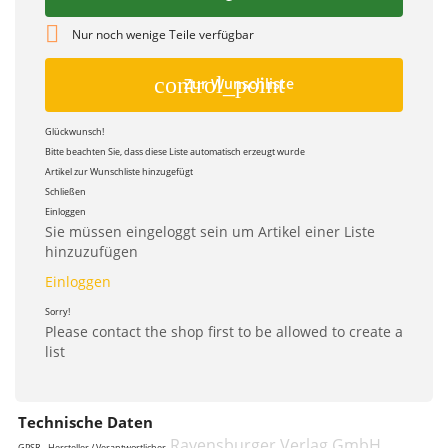

Nur noch wenige Teile verfügbar
control_point
Zur Wunschliste
Glückwunsch!
Bitte beachten Sie, dass diese Liste automatisch erzeugt wurde
Artikel zur Wunschliste hinzugefügt
Schließen
Einloggen
Sie müssen eingeloggt sein um Artikel einer Liste
hinzuzufügen
Einloggen
Sorry!
Please contact the shop first to be allowed to create a
list
Technische Daten
Ravensburger Verlag GmbH,