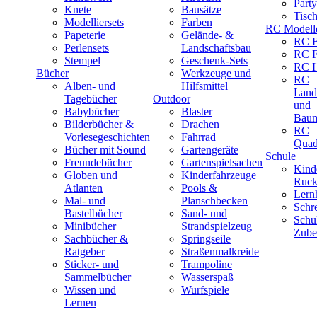
Part
Knete
Bausätze
Tisc
Modelliersets
Farben
RC Modell
Papeterie
Gelände- &
RC B
Perlensets
Landschaftsbau
RC F
Stempel
Geschenk-Sets
RC H
Bücher
Werkzeuge und
RC
Alben- und
Hilfsmittel
Land
Tagebücher
Outdoor
und
Babybücher
Blaster
Baum
Bilderbücher &
Drachen
RC
Vorlesegeschichten
Fahrrad
Quad
Bücher mit Sound
Gartengeräte
Schule
Freundebücher
Gartenspielsachen
Kind
Globen und
Kinderfahrzeuge
Ruck
Atlanten
Pools &
Lernh
Mal- und
Planschbecken
Schr
Bastelbücher
Sand- und
Schu
Minibücher
Strandspielzeug
Zube
Sachbücher &
Springseile
Ratgeber
Straßenmalkreide
Sticker- und
Trampoline
Sammelbücher
Wasserspaß
Wissen und
Wurfspiele
Lernen