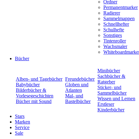
Ordner
Permanentmarker
Radierer
Sammelmappen
Schnellhefter
Schulhefte
Sonstiges
Tintenroller
Wachsmaler
Whiteboardmarke
Bücher
Minibücher
Sachbücher &
Alben- und Tagebücher
Freundebücher
Ratgeber
Babybücher
Globen und
Sticker- und
Bilderbücher &
Atlanten
Sammelbücher
Vorlesegeschichten
Mal- und
Wissen und Lernen
Bücher mit Sound
Bastelbücher
Erstleser
Kinderbücher
Stars
Marken
Service
Sale