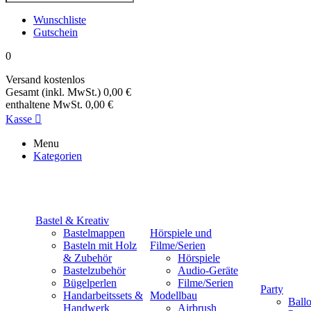
Wunschliste
Gutschein
0
Versand
kostenlos
Gesamt (inkl. MwSt.)
0,00 €
enthaltene MwSt.
0,00 €
Kasse

Menu
Kategorien
Bastel & Kreativ
Bastelmappen
Hörspiele und
Basteln mit Holz
Filme/Serien
& Zubehör
Hörspiele
Bastelzubehör
Audio-Geräte
Bügelperlen
Filme/Serien
Party
Handarbeitssets &
Modellbau
Ball
Handwerk
Airbrush