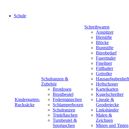
Schule
Schreibwaren
Anspitzer
Bleistifte
Blöcke
Buntstifte
Bürobedarf
Fasermaler
Fineliner
Füllhalter
Gelroller
Schulranzen &
Hausaufgabenheft
Zubehör
Heftschoner
Brotdosen
Karteikarten
Brustbeutel
Kugelschreiber
Kindergarten-
Federmäppchen
Lineale &
Rucksäcke
Schlamperboxen
Geodreiecke
Schulranzen
Linkshänder
Trinkflaschen
Malen &
Turnbeutel &
Zeichnen
Sportaschen
Minen und Tinten