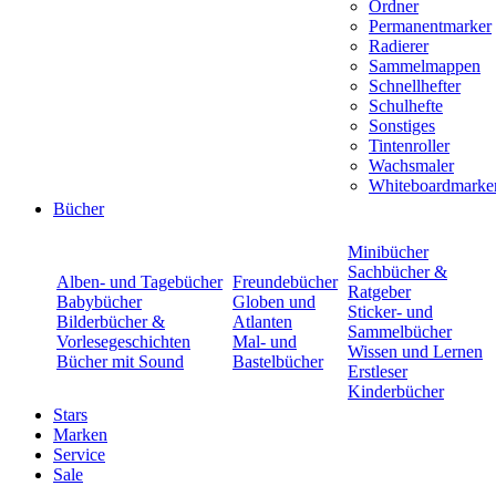
Ordner
Permanentmarker
Radierer
Sammelmappen
Schnellhefter
Schulhefte
Sonstiges
Tintenroller
Wachsmaler
Whiteboardmarke
Bücher
Minibücher
Sachbücher &
Alben- und Tagebücher
Freundebücher
Ratgeber
Babybücher
Globen und
Sticker- und
Bilderbücher &
Atlanten
Sammelbücher
Vorlesegeschichten
Mal- und
Wissen und Lernen
Bücher mit Sound
Bastelbücher
Erstleser
Kinderbücher
Stars
Marken
Service
Sale