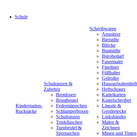
Schule
Schreibwaren
Anspitzer
Bleistifte
Blöcke
Buntstifte
Bürobedarf
Fasermaler
Fineliner
Füllhalter
Gelroller
Schulranzen &
Hausaufgabenheft
Zubehör
Heftschoner
Brotdosen
Karteikarten
Brustbeutel
Kugelschreiber
Kindergarten-
Federmäppchen
Lineale &
Rucksäcke
Schlamperboxen
Geodreiecke
Schulranzen
Linkshänder
Trinkflaschen
Malen &
Turnbeutel &
Zeichnen
Sportaschen
Minen und Tinten