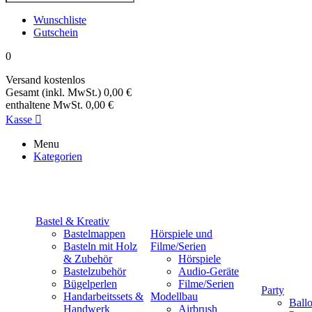
Wunschliste
Gutschein
0
Versand
kostenlos
Gesamt (inkl. MwSt.)
0,00 €
enthaltene MwSt.
0,00 €
Kasse

Menu
Kategorien
Bastel & Kreativ
Bastelmappen
Hörspiele und
Basteln mit Holz
Filme/Serien
& Zubehör
Hörspiele
Bastelzubehör
Audio-Geräte
Bügelperlen
Filme/Serien
Party
Handarbeitssets &
Modellbau
Ball
Handwerk
Airbrush