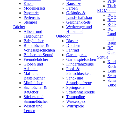
Part
Knete
Bausätze
Tisc
Modelliersets
Farben
RC Modell
Papeterie
Gelände- &
RC B
Perlensets
Landschaftsbau
RC F
Stempel
Geschenk-Sets
RC H
Bücher
Werkzeuge und
RC
Alben- und
Hilfsmittel
Land
Tagebücher
Outdoor
und
Babybücher
Blaster
Baum
Bilderbücher &
Drachen
RC
Vorlesegeschichten
Fahrrad
Quad
Bücher mit Sound
Gartengeräte
Schule
Freundebücher
Gartenspielsachen
Kind
Globen und
Kinderfahrzeuge
Ruck
Atlanten
Pools &
Lernh
Mal- und
Planschbecken
Schr
Bastelbücher
Sand- und
Schu
Minibücher
Strandspielzeug
Zube
Sachbücher &
Springseile
Ratgeber
Straßenmalkreide
Sticker- und
Trampoline
Sammelbücher
Wasserspaß
Wissen und
Wurfspiele
Lernen