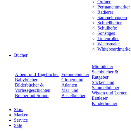
Ordner
Permanentmarker
Radierer
Sammelmappen
Schnellhefter
Schulhefte
Sonstiges
Tintenroller
Wachsmaler
Whiteboardmarke
Bücher
Minibücher
Sachbücher &
Alben- und Tagebücher
Freundebücher
Ratgeber
Babybücher
Globen und
Sticker- und
Bilderbücher &
Atlanten
Sammelbücher
Vorlesegeschichten
Mal- und
Wissen und Lernen
Bücher mit Sound
Bastelbücher
Erstleser
Kinderbücher
Stars
Marken
Service
Sale