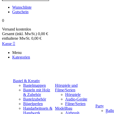
Wunschliste
Gutschein
0
Versand
kostenlos
Gesamt (inkl. MwSt.)
0,00 €
enthaltene MwSt.
0,00 €
Kasse

Menu
Kategorien
Bastel & Kreativ
Bastelmappen
Hörspiele und
Basteln mit Holz
Filme/Serien
& Zubehör
Hörspiele
Bastelzubehör
Audio-Geräte
Bügelperlen
Filme/Serien
Party
Handarbeitssets &
Modellbau
Ball
Handwerk
Airbrush