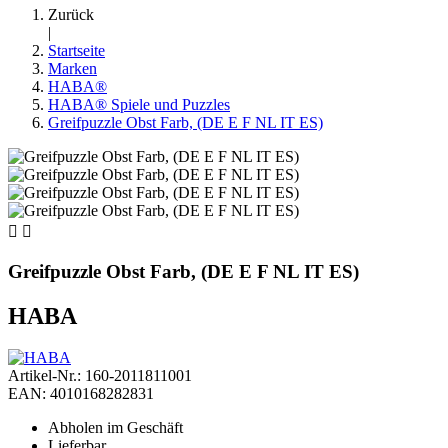
Zurück
|
Startseite
Marken
HABA®
HABA® Spiele und Puzzles
Greifpuzzle Obst Farb, (DE E F NL IT ES)


Greifpuzzle Obst Farb, (DE E F NL IT ES)
HABA
Artikel-Nr.: 160-2011811001
EAN: 4010168282831
Abholen im Geschäft
Lieferbar