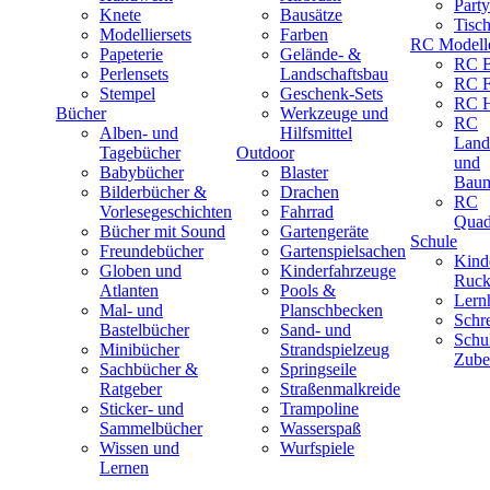
Part
Knete
Bausätze
Tisc
Modelliersets
Farben
RC Modell
Papeterie
Gelände- &
RC B
Perlensets
Landschaftsbau
RC F
Stempel
Geschenk-Sets
RC H
Bücher
Werkzeuge und
RC
Alben- und
Hilfsmittel
Land
Tagebücher
Outdoor
und
Babybücher
Blaster
Baum
Bilderbücher &
Drachen
RC
Vorlesegeschichten
Fahrrad
Quad
Bücher mit Sound
Gartengeräte
Schule
Freundebücher
Gartenspielsachen
Kind
Globen und
Kinderfahrzeuge
Ruck
Atlanten
Pools &
Lernh
Mal- und
Planschbecken
Schr
Bastelbücher
Sand- und
Schu
Minibücher
Strandspielzeug
Zube
Sachbücher &
Springseile
Ratgeber
Straßenmalkreide
Sticker- und
Trampoline
Sammelbücher
Wasserspaß
Wissen und
Wurfspiele
Lernen