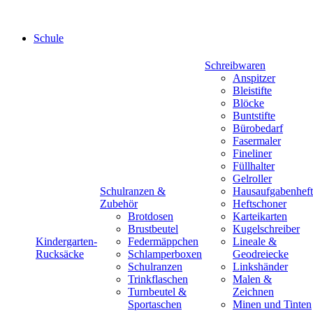
Schule
Schreibwaren
Anspitzer
Bleistifte
Blöcke
Buntstifte
Bürobedarf
Fasermaler
Fineliner
Füllhalter
Gelroller
Schulranzen &
Hausaufgabenheft
Zubehör
Heftschoner
Brotdosen
Karteikarten
Brustbeutel
Kugelschreiber
Kindergarten-
Federmäppchen
Lineale &
Rucksäcke
Schlamperboxen
Geodreiecke
Schulranzen
Linkshänder
Trinkflaschen
Malen &
Turnbeutel &
Zeichnen
Sportaschen
Minen und Tinten