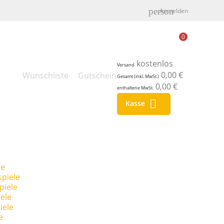
person
Anmelden
0
kostenlos
Versand
0,00 €
Wunschliste
Gutschein
Gesamt (inkl. MwSt.)
0,00 €
enthaltene MwSt.

Kasse
le
piele
piele
ele
iele
e