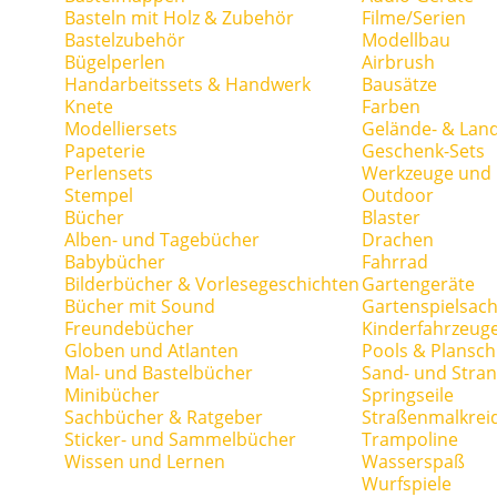
Basteln mit Holz & Zubehör
Filme/Serien
Bastelzubehör
Modellbau
Bügelperlen
Airbrush
Handarbeitssets & Handwerk
Bausätze
Knete
Farben
Modelliersets
Gelände- & Lan
Papeterie
Geschenk-Sets
Perlensets
Werkzeuge und H
Stempel
Outdoor
Bücher
Blaster
Alben- und Tagebücher
Drachen
Babybücher
Fahrrad
Bilderbücher & Vorlesegeschichten
Gartengeräte
Bücher mit Sound
Gartenspielsac
Freundebücher
Kinderfahrzeug
Globen und Atlanten
Pools & Plansc
Mal- und Bastelbücher
Sand- und Stran
Minibücher
Springseile
Sachbücher & Ratgeber
Straßenmalkrei
Sticker- und Sammelbücher
Trampoline
Wissen und Lernen
Wasserspaß
Wurfspiele