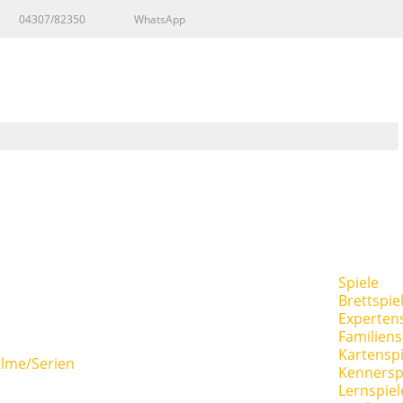
04307/82350
WhatsApp
Spiele
Brettspie
Expertens
Familiens
Kartenspi
ilme/Serien
Kennersp
Lernspiel