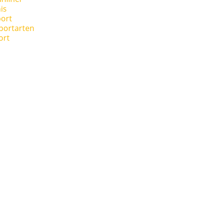
is
ort
portarten
ort