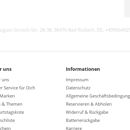
ugust-Grosch-Str. 28-38, 96476 Bad Rodach, DE, +4995649
r uns
Informationen
r uns
Impressum
r Service für Dich
Datenschutz
 Marken
Allgemeine Geschäftsbedingun
s & Themen
Reservieren & Abholen
rtstagskiste
Widerruf & Rückgabe
chliste
Batterierückgabe
chein
Karriere