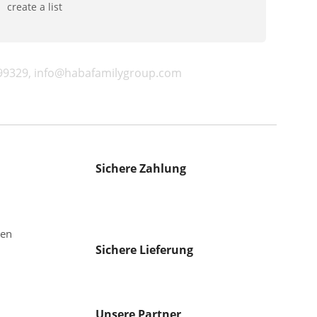
create a list
299329, info@habafamilygroup.com
Sichere Zahlung
gen
Sichere Lieferung
Unsere Partner