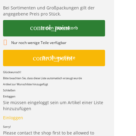
Bei Sortimenten und Großpackungen gilt der
angegebene Preis pro Stück.
control_point
In den Warenkorb

Nur noch wenige Teile verfügbar
control_point
Zur Wunschliste
Glückwunsch!
Bitte beachten Sie, dass diese Liste automatisch erzeugt wurde
Artikel zur Wunschliste hinzugefügt
Schließen
Einloggen
Sie müssen eingeloggt sein um Artikel einer Liste
hinzuzufügen
Einloggen
Sorry!
Please contact the shop first to be allowed to