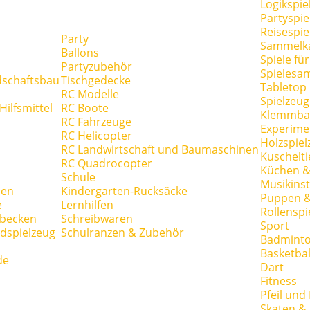
Logikspie
Partyspie
Reisespie
Party
Sammelk
Ballons
Spiele fü
Partyzubehör
Spielesa
dschaftsbau
Tischgedecke
Tabletop
RC Modelle
Spielzeug
ilfsmittel
RC Boote
Klemmba
RC Fahrzeuge
Experime
RC Helicopter
Holzspiel
RC Landwirtschaft und Baumaschinen
Kuschelti
RC Quadrocopter
Küchen &
Schule
Musikins
hen
Kindergarten-Rucksäcke
Puppen 
e
Lernhilfen
Rollenspi
hbecken
Schreibwaren
Sport
dspielzeug
Schulranzen & Zubehör
Badmint
Basketbal
de
Dart
Fitness
Pfeil und
Skaten & 