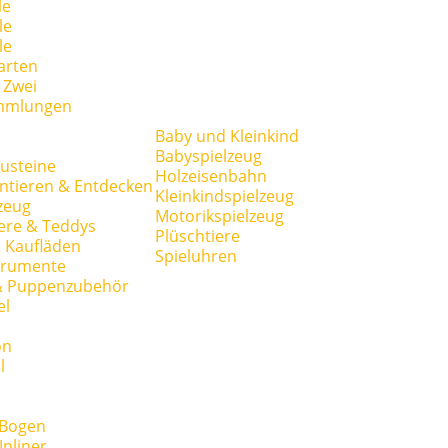
le
le
le
arten
r Zwei
mmlungen
Baby und Kleinkind
Babyspielzeug
usteine
Holzeisenbahn
ntieren & Entdecken
Kleinkindspielzeug
zeug
Motorikspielzeug
ere & Teddys
Plüschtiere
 Kaufläden
Spieluhren
trumente
& Puppenzubehör
el
on
l
 Bogen
Inliner