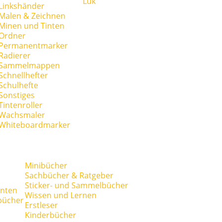
Lük
Linkshänder
Malen & Zeichnen
Minen und Tinten
Ordner
Permanentmarker
Radierer
Sammelmappen
Schnellhefter
Schulhefte
Sonstiges
Tintenroller
Wachsmaler
Whiteboardmarker
Minibücher
Sachbücher & Ratgeber
Sticker- und Sammelbücher
anten
Wissen und Lernen
bücher
Erstleser
Kinderbücher