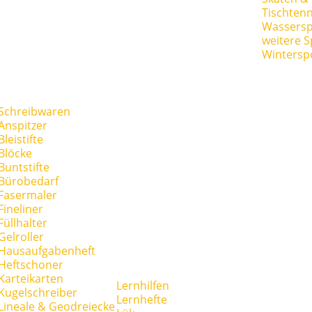
Tischtenn
Wassersp
weitere S
Wintersp
Schreibwaren
Anspitzer
Bleistifte
Blöcke
Buntstifte
Bürobedarf
Fasermaler
Fineliner
Füllhalter
Gelroller
Hausaufgabenheft
Heftschoner
Karteikarten
Lernhilfen
Kugelschreiber
Lernhefte
Lineale & Geodreiecke