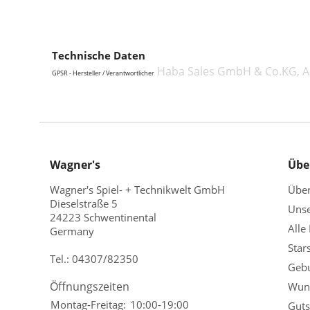
Technische Daten
Haba Sales GmbH & Co.KG, A
GPSR - Hersteller / Verantwortlicher
Wagner's
Übe
Wagner's Spiel- + Technikwelt GmbH
Übe
Dieselstraße 5
Unse
24223 Schwentinental
Alle
Germany
Star
Tel.:
04307/82350
Gebu
Öffnungszeiten
Wuns
Montag-Freitag:
10:00-19:00
Guts