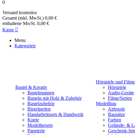
0
Versand
kostenlos
Gesamt (inkl. MwSt.)
0,00 €
enthaltene MwSt.
0,00 €
Kasse

Menu
Kategorien
Hörspiele und Filme
Bastel & Kreativ
Hörspiele
Bastelmappen
Audio-Geräte
Basteln mit Holz & Zubehör
Filme/Serien
Bastelzubehör
Modellbau
Bügelperlen
Airbrush
Handarbeitssets & Handwerk
Bausätze
Knete
Farben
Modelliersets
Gelände- & L
Papeterie
Geschenk-Set