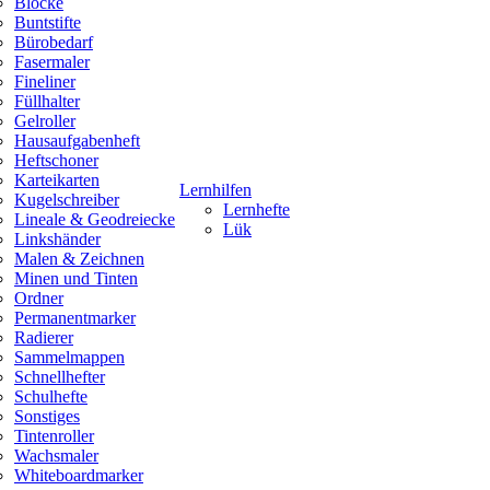
Blöcke
Buntstifte
Bürobedarf
Fasermaler
Fineliner
Füllhalter
Gelroller
Hausaufgabenheft
Heftschoner
Karteikarten
Lernhilfen
Kugelschreiber
Lernhefte
Lineale & Geodreiecke
Lük
Linkshänder
Malen & Zeichnen
Minen und Tinten
Ordner
Permanentmarker
Radierer
Sammelmappen
Schnellhefter
Schulhefte
Sonstiges
Tintenroller
Wachsmaler
Whiteboardmarker