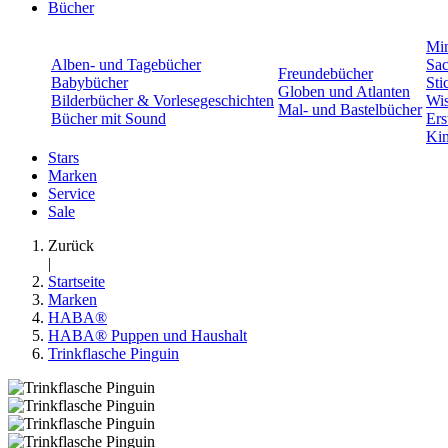
Bücher
Min
Alben- und Tagebücher
Sac
Freundebücher
Babybücher
Sti
Globen und Atlanten
Bilderbücher & Vorlesegeschichten
Wis
Mal- und Bastelbücher
Bücher mit Sound
Ers
Kin
Stars
Marken
Service
Sale
Zurück
|
Startseite
Marken
HABA®
HABA® Puppen und Haushalt
Trinkflasche Pinguin