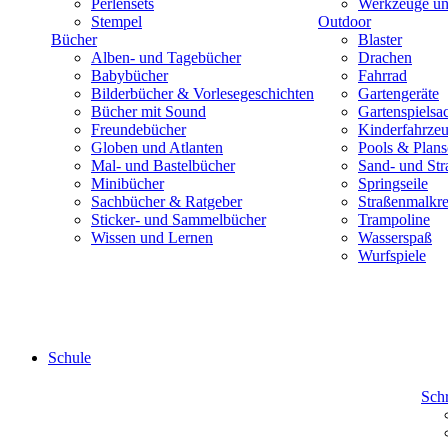
Perlensets
Werkzeuge und
Stempel
Outdoor
Bücher
Blaster
Alben- und Tagebücher
Drachen
Babybücher
Fahrrad
Bilderbücher & Vorlesegeschichten
Gartengeräte
Bücher mit Sound
Gartenspielsa
Freundebücher
Kinderfahrze
Globen und Atlanten
Pools & Plan
Mal- und Bastelbücher
Sand- und Str
Minibücher
Springseile
Sachbücher & Ratgeber
Straßenmalkre
Sticker- und Sammelbücher
Trampoline
Wissen und Lernen
Wasserspaß
Wurfspiele
Schule
Sch