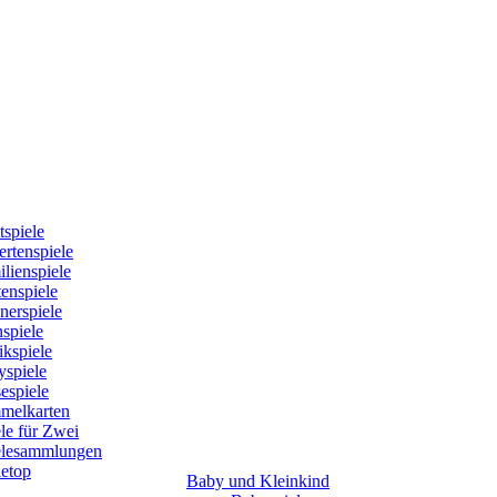
tspiele
rtenspiele
lienspiele
enspiele
nerspiele
spiele
kspiele
yspiele
espiele
melkarten
le für Zwei
elesammlungen
letop
Baby und Kleinkind