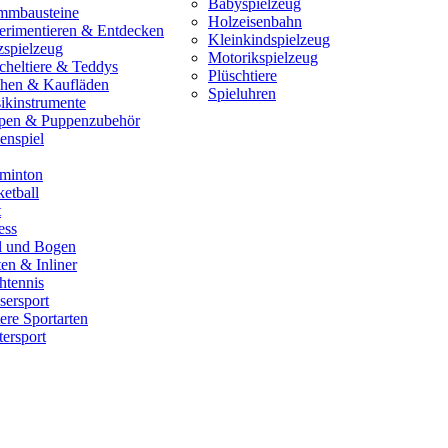
Babyspielzeug
mmbausteine
Holzeisenbahn
erimentieren & Entdecken
Kleinkindspielzeug
zspielzeug
Motorikspielzeug
cheltiere & Teddys
Plüschtiere
hen & Kaufläden
Spieluhren
ikinstrumente
pen & Puppenzubehör
enspiel
minton
etball
t
ess
il und Bogen
en & Inliner
htennis
sersport
ere Sportarten
ersport