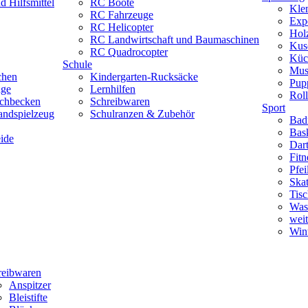
 Hilfsmittel
RC Boote
Kle
RC Fahrzeuge
Exp
RC Helicopter
Hol
RC Landwirtschaft und Baumaschinen
Kus
RC Quadrocopter
Küc
Schule
Mus
chen
Kindergarten-Rucksäcke
Pup
uge
Lernhilfen
Roll
schbecken
Schreibwaren
Sport
andspielzeug
Schulranzen & Zubehör
Bad
Bask
ide
Dar
Fitn
Pfe
Skat
Tisc
Was
weit
Wint
reibwaren
Anspitzer
Bleistifte