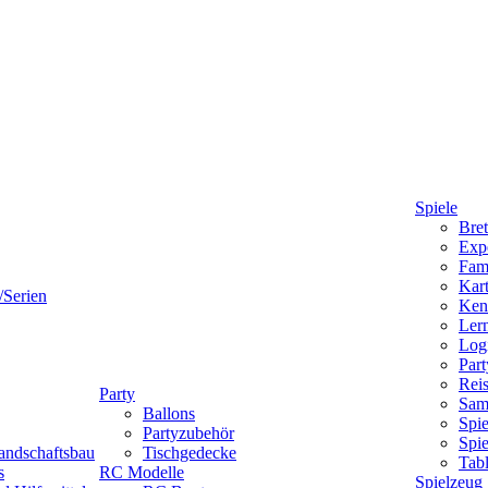
Spiele
Bret
Expe
Fami
Kart
/Serien
Ken
Lern
Logi
Part
Reis
Party
Sam
Ballons
Spie
Partyzubehör
Spi
andschaftsbau
Tischgedecke
Tab
s
RC Modelle
Spielzeug