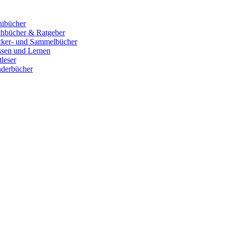
ibücher
hbücher & Ratgeber
cker- und Sammelbücher
sen und Lernen
tleser
derbücher