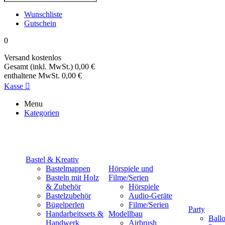
Wunschliste
Gutschein
0
Versand
kostenlos
Gesamt (inkl. MwSt.)
0,00 €
enthaltene MwSt.
0,00 €
Kasse

Menu
Kategorien
Bastel & Kreativ
Bastelmappen
Hörspiele und
Basteln mit Holz
Filme/Serien
& Zubehör
Hörspiele
Bastelzubehör
Audio-Geräte
Bügelperlen
Filme/Serien
Party
Handarbeitssets &
Modellbau
Ball
Handwerk
Airbrush