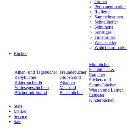
Ordner
Permanentmarker
Radierer
Sammelmappen
Schnellhefter
Schulhefte
Sonstiges
Tintenroller
Wachsmaler
Whiteboardmarke
Bücher
Minibücher
Sachbücher &
Alben- und Tagebücher
Freundebücher
Ratgeber
Babybücher
Globen und
Sticker- und
Bilderbücher &
Atlanten
Sammelbücher
Vorlesegeschichten
Mal- und
Wissen und Lernen
Bücher mit Sound
Bastelbücher
Erstleser
Kinderbücher
Stars
Marken
Service
Sale