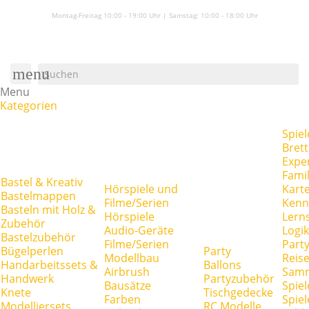
Montag-Freitag 10:00 - 19:00 Uhr | Samstag:
10:00 - 18:00 Uhr
menu
Menu
Kategorien
Spiel
Brett
Expe
Famil
Bastel & Kreativ
Hörspiele und
Kart
Bastelmappen
Filme/Serien
Kenn
Basteln mit Holz &
Hörspiele
Lerns
Zubehör
Audio-Geräte
Logik
Bastelzubehör
Filme/Serien
Party
Bügelperlen
Party
Modellbau
Reise
Handarbeitssets &
Ballons
Airbrush
Samm
Handwerk
Partyzubehör
Bausätze
Spiel
Knete
Tischgedecke
Farben
Spie
Modelliersets
RC Modelle