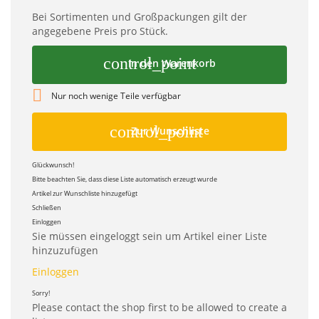
Bei Sortimenten und Großpackungen gilt der
angegebene Preis pro Stück.
control_point
In den Warenkorb

Nur noch wenige Teile verfügbar
control_point
Zur Wunschliste
Glückwunsch!
Bitte beachten Sie, dass diese Liste automatisch erzeugt wurde
Artikel zur Wunschliste hinzugefügt
Schließen
Einloggen
Sie müssen eingeloggt sein um Artikel einer Liste
hinzuzufügen
Einloggen
Sorry!
Please contact the shop first to be allowed to create a