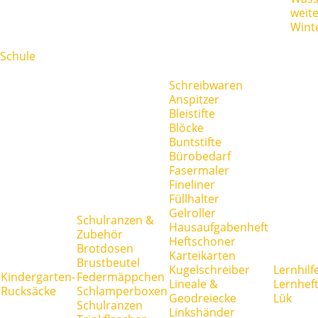
weit
Wint
Schule
Schreibwaren
Anspitzer
Bleistifte
Blöcke
Buntstifte
Bürobedarf
Fasermaler
Fineliner
Füllhalter
Gelroller
Schulranzen &
Hausaufgabenheft
Zubehör
Heftschoner
Brotdosen
Karteikarten
Brustbeutel
Kugelschreiber
Lernhilf
Kindergarten-
Federmäppchen
Lineale &
Lernhef
Rucksäcke
Schlamperboxen
Geodreiecke
Lük
Schulranzen
Linkshänder