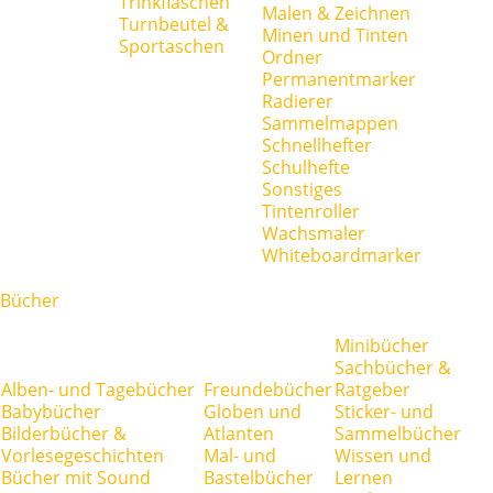
Trinkflaschen
Malen & Zeichnen
Turnbeutel &
Minen und Tinten
Sportaschen
Ordner
Permanentmarker
Radierer
Sammelmappen
Schnellhefter
Schulhefte
Sonstiges
Tintenroller
Wachsmaler
Whiteboardmarker
Bücher
Minibücher
Sachbücher &
Alben- und Tagebücher
Freundebücher
Ratgeber
Babybücher
Globen und
Sticker- und
Bilderbücher &
Atlanten
Sammelbücher
Vorlesegeschichten
Mal- und
Wissen und
Bücher mit Sound
Bastelbücher
Lernen