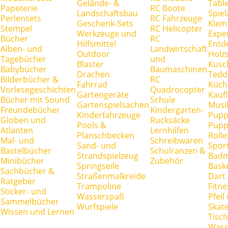
Gelände- &
Tabl
Papeterie
RC Boote
Landschaftsbau
Spie
Perlensets
RC Fahrzeuge
Geschenk-Sets
Klem
Stempel
RC Helicopter
Werkzeuge und
Expe
Bücher
RC
Hilfsmittel
Entd
Alben- und
Landwirtschaft
Outdoor
Holz
Tagebücher
und
Blaster
Kusc
Babybücher
Baumaschinen
Drachen
Tedd
Bilderbücher &
RC
Fahrrad
Küch
Vorlesegeschichten
Quadrocopter
Gartengeräte
Kauf
Bücher mit Sound
Schule
Gartenspielsachen
Musi
Freundebücher
Kindergarten-
Kinderfahrzeuge
Pupp
Globen und
Rucksäcke
Pools &
Pupp
Atlanten
Lernhilfen
Planschbecken
Rolle
Mal- und
Schreibwaren
Sand- und
Spor
Bastelbücher
Schulranzen &
Strandspielzeug
Badm
Minibücher
Zubehör
Springseile
Baske
Sachbücher &
Straßenmalkreide
Dart
Ratgeber
Trampoline
Fitne
Sticker- und
Wasserspaß
Pfei
Sammelbücher
Wurfspiele
Skate
Wissen und Lernen
Tisc
Wass