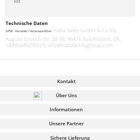
list
Technische Daten
Haba Sales GmbH & Co.KG,
GPSR - Hersteller / Verantwortlicher
August-Grosch-Str. 28-38, 96476 Bad Rodach, DE,
+4995649299329, info@habafamilygroup.com
Kontakt
Über Uns
Informationen
Unsere Partner
Sichere Lieferung