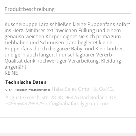
Produktbeschreibung
Kuschelpuppe Lara schließen kleine Puppenfans sofort
ins Herz. Mit ihrer extraweichen Füllung und einem
genauso weichen Körper eignet sie sich prima zum
Liebhaben und Schmusen. Lara begleitet kleine
Puppenfans durch die ganze Baby- und Kleinkindzeit
und gern auch länger. In unschlagbarer Vererb-
Qualität dank hochwertiger Verarbeitung. Kleidung
angenäht.
KEINE
Technische Daten
Haba Sales GmbH & Co.KG,
GPSR - Hersteller / Verantwortlicher
August-Grosch-Str. 28-38, 96476 Bad Rodach, DE,
+4995649299329, info@habafamilygroup.com