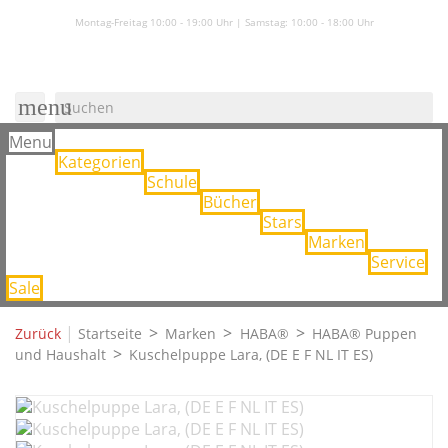
Montag-Freitag 10:00 - 19:00 Uhr | Samstag:
10:00 - 18:00 Uhr
menu
Menu
Kategorien
Schule
Bücher
Stars
Marken
Service
Sale
|
Zurück
Startseite
Marken
HABA®
HABA® Puppen
und Haushalt
Kuschelpuppe Lara, (DE E F NL IT ES)