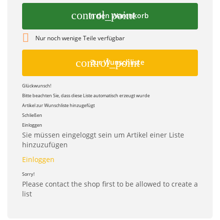
control_point
In den Warenkorb

Nur noch wenige Teile verfügbar
control_point
Zur Wunschliste
Glückwunsch!
Bitte beachten Sie, dass diese Liste automatisch erzeugt wurde
Artikel zur Wunschliste hinzugefügt
Schließen
Einloggen
Sie müssen eingeloggt sein um Artikel einer Liste
hinzuzufügen
Einloggen
Sorry!
Please contact the shop first to be allowed to create a
list