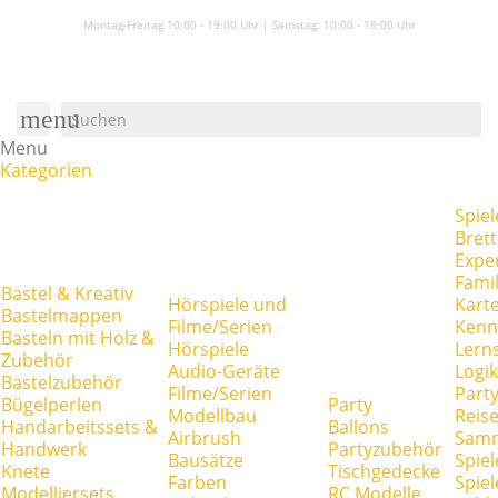
Montag-Freitag 10:00 - 19:00 Uhr | Samstag:
10:00 - 18:00 Uhr
menu
Menu
Kategorien
Spiel
Brett
Expe
Famil
Bastel & Kreativ
Hörspiele und
Kart
Bastelmappen
Filme/Serien
Kenn
Basteln mit Holz &
Hörspiele
Lerns
Zubehör
Audio-Geräte
Logik
Bastelzubehör
Filme/Serien
Party
Bügelperlen
Party
Modellbau
Reise
Handarbeitssets &
Ballons
Airbrush
Samm
Handwerk
Partyzubehör
Bausätze
Spiel
Knete
Tischgedecke
Farben
Spie
Modelliersets
RC Modelle