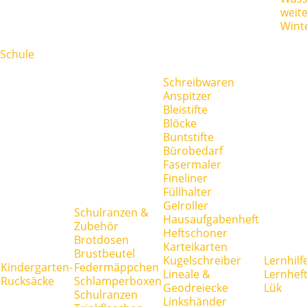
weit
Wint
Schule
Schreibwaren
Anspitzer
Bleistifte
Blöcke
Buntstifte
Bürobedarf
Fasermaler
Fineliner
Füllhalter
Gelroller
Schulranzen &
Hausaufgabenheft
Zubehör
Heftschoner
Brotdosen
Karteikarten
Brustbeutel
Kugelschreiber
Lernhilf
Kindergarten-
Federmäppchen
Lineale &
Lernhef
Rucksäcke
Schlamperboxen
Geodreiecke
Lük
Schulranzen
Linkshänder