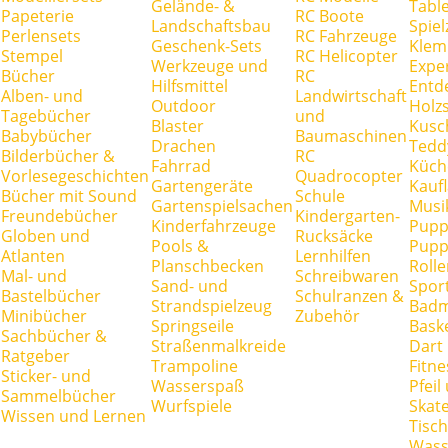
Gelände- &
Tabl
Papeterie
RC Boote
Landschaftsbau
Spie
Perlensets
RC Fahrzeuge
Geschenk-Sets
Klem
Stempel
RC Helicopter
Werkzeuge und
Expe
Bücher
RC
Hilfsmittel
Entd
Alben- und
Landwirtschaft
Outdoor
Holz
Tagebücher
und
Blaster
Kusc
Babybücher
Baumaschinen
Drachen
Tedd
Bilderbücher &
RC
Fahrrad
Küch
Vorlesegeschichten
Quadrocopter
Gartengeräte
Kauf
Bücher mit Sound
Schule
Gartenspielsachen
Musi
Freundebücher
Kindergarten-
Kinderfahrzeuge
Pupp
Globen und
Rucksäcke
Pools &
Pupp
Atlanten
Lernhilfen
Planschbecken
Rolle
Mal- und
Schreibwaren
Sand- und
Spor
Bastelbücher
Schulranzen &
Strandspielzeug
Badm
Minibücher
Zubehör
Springseile
Baske
Sachbücher &
Straßenmalkreide
Dart
Ratgeber
Trampoline
Fitne
Sticker- und
Wasserspaß
Pfei
Sammelbücher
Wurfspiele
Skate
Wissen und Lernen
Tisc
Wass