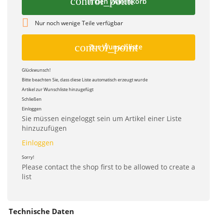
control_point
In den Warenkorb

Nur noch wenige Teile verfügbar
control_point
Zur Wunschliste
Glückwunsch!
Bitte beachten Sie, dass diese Liste automatisch erzeugt wurde
Artikel zur Wunschliste hinzugefügt
Schließen
Einloggen
Sie müssen eingeloggt sein um Artikel einer Liste
hinzuzufügen
Einloggen
Sorry!
Please contact the shop first to be allowed to create a
list
Technische Daten