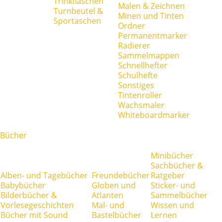
Trinkflaschen
Malen & Zeichnen
Turnbeutel &
Minen und Tinten
Sportaschen
Ordner
Permanentmarker
Radierer
Sammelmappen
Schnellhefter
Schulhefte
Sonstiges
Tintenroller
Wachsmaler
Whiteboardmarker
Bücher
Minibücher
Sachbücher &
Alben- und Tagebücher
Freundebücher
Ratgeber
Babybücher
Globen und
Sticker- und
Bilderbücher &
Atlanten
Sammelbücher
Vorlesegeschichten
Mal- und
Wissen und
Bücher mit Sound
Bastelbücher
Lernen