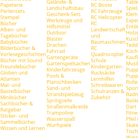
Gelände- &
Tabl
Papeterie
RC Boote
Landschaftsbau
Spie
Perlensets
RC Fahrzeuge
Geschenk-Sets
Klem
Stempel
RC Helicopter
Werkzeuge und
Expe
Bücher
RC
Hilfsmittel
Entd
Alben- und
Landwirtschaft
Outdoor
Holz
Tagebücher
und
Blaster
Kusc
Babybücher
Baumaschinen
Drachen
Tedd
Bilderbücher &
RC
Fahrrad
Küch
Vorlesegeschichten
Quadrocopter
Gartengeräte
Kauf
Bücher mit Sound
Schule
Gartenspielsachen
Musi
Freundebücher
Kindergarten-
Kinderfahrzeuge
Pupp
Globen und
Rucksäcke
Pools &
Pupp
Atlanten
Lernhilfen
Planschbecken
Rolle
Mal- und
Schreibwaren
Sand- und
Spor
Bastelbücher
Schulranzen &
Strandspielzeug
Badm
Minibücher
Zubehör
Springseile
Baske
Sachbücher &
Straßenmalkreide
Dart
Ratgeber
Trampoline
Fitne
Sticker- und
Wasserspaß
Pfei
Sammelbücher
Wurfspiele
Skate
Wissen und Lernen
Tisc
Wass