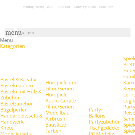
Montag-Freitag 10:00 - 19:00 Uhr | Samstag:
10:00 - 18:00 Uhr
menu
Menu
Kategorien
Spiel
Brett
Expe
Famil
Bastel & Kreativ
Hörspiele und
Kart
Bastelmappen
Filme/Serien
Kenn
Basteln mit Holz &
Hörspiele
Lerns
Zubehör
Audio-Geräte
Logik
Bastelzubehör
Filme/Serien
Party
Bügelperlen
Party
Modellbau
Reise
Handarbeitssets &
Ballons
Airbrush
Samm
Handwerk
Partyzubehör
Bausätze
Spiel
Knete
Tischgedecke
Farben
Spie
Modelliersets
RC Modelle