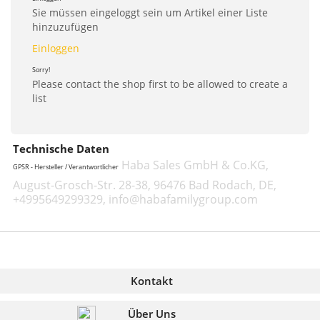
Sie müssen eingeloggt sein um Artikel einer Liste
hinzuzufügen
Einloggen
Sorry!
Please contact the shop first to be allowed to create a
list
Technische Daten
Haba Sales GmbH & Co.KG,
GPSR - Hersteller / Verantwortlicher
August-Grosch-Str. 28-38, 96476 Bad Rodach, DE,
+4995649299329, info@habafamilygroup.com
Kontakt
Über Uns