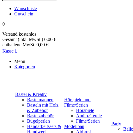
Wunschliste
Gutschein
0
Versand
kostenlos
Gesamt (inkl. MwSt.)
0,00 €
enthaltene MwSt.
0,00 €
Kasse

Menu
Kategorien
Bastel & Kreativ
Bastelmappen
Hörspiele und
Basteln mit Holz
Filme/Serien
& Zubehör
Hörspiele
Bastelzubehör
Audio-Geräte
Bügelperlen
Filme/Serien
Party
Handarbeitssets &
Modellbau
Ball
Handwerk
Airbrush