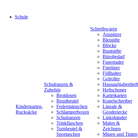
Schule
Schreibwaren
Anspitzer
Bleistifte
Blöcke
Buntstifte
Bürobedarf
Fasermaler
Fineliner
Füllhalter
Gelroller
Schulranzen &
Hausaufgabenheft
Zubehör
Heftschoner
Brotdosen
Karteikarten
Brustbeutel
Kugelschreiber
Kindergarten-
Federmäppchen
Lineale &
Rucksäcke
Schlamperboxen
Geodreiecke
Schulranzen
Linkshänder
Trinkflaschen
Malen &
Turnbeutel &
Zeichnen
Sportaschen
Minen und Tinten