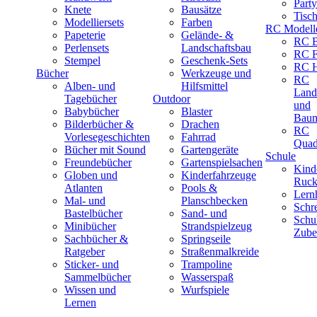
Part
Knete
Bausätze
Tisc
Modelliersets
Farben
RC Modell
Papeterie
Gelände- &
RC B
Perlensets
Landschaftsbau
RC F
Stempel
Geschenk-Sets
RC H
Bücher
Werkzeuge und
RC
Alben- und
Hilfsmittel
Land
Tagebücher
Outdoor
und
Babybücher
Blaster
Baum
Bilderbücher &
Drachen
RC
Vorlesegeschichten
Fahrrad
Quad
Bücher mit Sound
Gartengeräte
Schule
Freundebücher
Gartenspielsachen
Kind
Globen und
Kinderfahrzeuge
Ruck
Atlanten
Pools &
Lernh
Mal- und
Planschbecken
Schr
Bastelbücher
Sand- und
Schu
Minibücher
Strandspielzeug
Zube
Sachbücher &
Springseile
Ratgeber
Straßenmalkreide
Sticker- und
Trampoline
Sammelbücher
Wasserspaß
Wissen und
Wurfspiele
Lernen