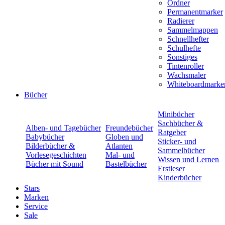
Ordner
Permanentmarker
Radierer
Sammelmappen
Schnellhefter
Schulhefte
Sonstiges
Tintenroller
Wachsmaler
Whiteboardmarke
Bücher
Minibücher
Sachbücher &
Alben- und Tagebücher
Freundebücher
Ratgeber
Babybücher
Globen und
Sticker- und
Bilderbücher &
Atlanten
Sammelbücher
Vorlesegeschichten
Mal- und
Wissen und Lernen
Bücher mit Sound
Bastelbücher
Erstleser
Kinderbücher
Stars
Marken
Service
Sale