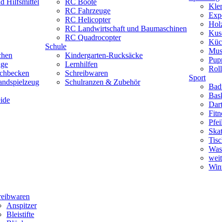
 Hilfsmittel
RC Boote
Kle
RC Fahrzeuge
Exp
RC Helicopter
Hol
RC Landwirtschaft und Baumaschinen
Kus
RC Quadrocopter
Küc
Schule
Mus
chen
Kindergarten-Rucksäcke
Pup
uge
Lernhilfen
Roll
schbecken
Schreibwaren
Sport
andspielzeug
Schulranzen & Zubehör
Bad
Bask
ide
Dar
Fitn
Pfe
Skat
Tisc
Was
weit
Wint
reibwaren
Anspitzer
Bleistifte