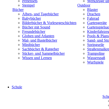
Perlensets
Werkzeuge und
Stempel
Outdoor
Bücher
Blaster
Alben- und Tagebücher
Drachen
Babybücher
Fahrrad
Bilderbücher & Vorlesegeschichten
Gartengeräte
Bücher mit Sound
Gartenspielsa
Freundebücher
Kinderfahrze
Globen und Atlanten
Pools & Plan
Mal- und Bastelbücher
Sand- und Str
Minibücher
Springseile
Sachbücher & Ratgeber
Straßenmalkre
Sticker- und Sammelbücher
Trampoline
Wissen und Lernen
Wasserspaß
Wurfspiele
Schule
Sch