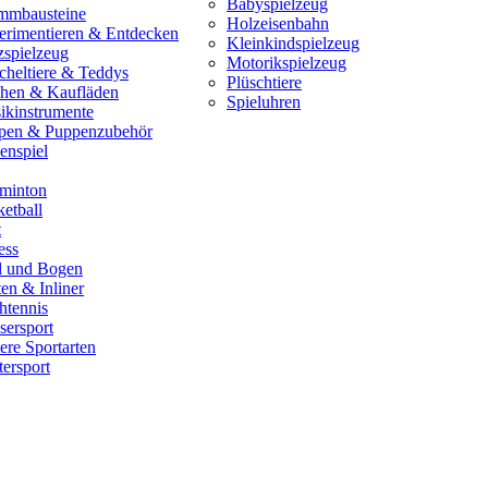
Babyspielzeug
mmbausteine
Holzeisenbahn
erimentieren & Entdecken
Kleinkindspielzeug
zspielzeug
Motorikspielzeug
cheltiere & Teddys
Plüschtiere
hen & Kaufläden
Spieluhren
ikinstrumente
pen & Puppenzubehör
enspiel
minton
etball
t
ess
il und Bogen
en & Inliner
htennis
sersport
ere Sportarten
ersport