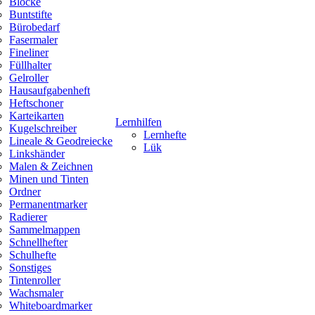
Blöcke
Buntstifte
Bürobedarf
Fasermaler
Fineliner
Füllhalter
Gelroller
Hausaufgabenheft
Heftschoner
Karteikarten
Lernhilfen
Kugelschreiber
Lernhefte
Lineale & Geodreiecke
Lük
Linkshänder
Malen & Zeichnen
Minen und Tinten
Ordner
Permanentmarker
Radierer
Sammelmappen
Schnellhefter
Schulhefte
Sonstiges
Tintenroller
Wachsmaler
Whiteboardmarker