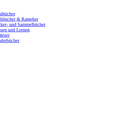
ibücher
hbücher & Ratgeber
cker- und Sammelbücher
sen und Lernen
tleser
derbücher