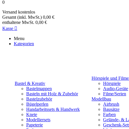
0
Versand
kostenlos
Gesamt (inkl. MwSt.)
0,00 €
enthaltene MwSt.
0,00 €
Kasse

Menu
Kategorien
Hörspiele und Filme
Bastel & Kreativ
Hörspiele
Bastelmappen
Audio-Geräte
Basteln mit Holz & Zubehör
Filme/Serien
Bastelzubehör
Modellbau
Bügelperlen
Airbrush
Handarbeitssets & Handwerk
Bausätze
Knete
Farben
Modelliersets
Gelände- & L
Papeterie
Geschenk-Set