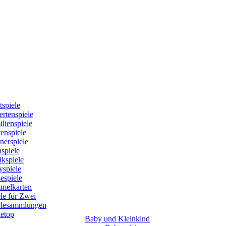
tspiele
rtenspiele
lienspiele
enspiele
nerspiele
spiele
kspiele
yspiele
espiele
melkarten
le für Zwei
elesammlungen
letop
Baby und Kleinkind