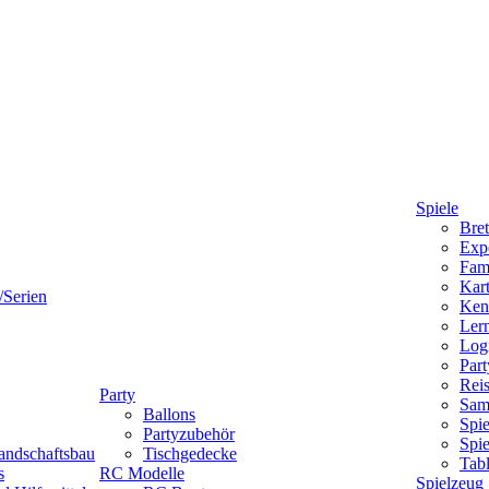
Spiele
Bret
Expe
Fami
Kart
/Serien
Ken
Lern
Logi
Part
Reis
Party
Sam
Ballons
Spie
Partyzubehör
Spi
andschaftsbau
Tischgedecke
Tab
s
RC Modelle
Spielzeug