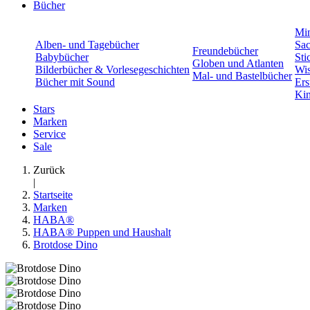
Bücher
Min
Alben- und Tagebücher
Sac
Freundebücher
Babybücher
Sti
Globen und Atlanten
Bilderbücher & Vorlesegeschichten
Wis
Mal- und Bastelbücher
Bücher mit Sound
Ers
Kin
Stars
Marken
Service
Sale
Zurück
|
Startseite
Marken
HABA®
HABA® Puppen und Haushalt
Brotdose Dino