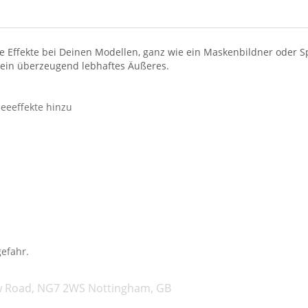
he Effekte bei Deinen Modellen, ganz wie ein Maskenbildner oder Spe
o ein überzeugend lebhaftes Äußeres.
eeeffekte hinzu
gefahr.
w Road, NG7 2WS Nottingham, GB