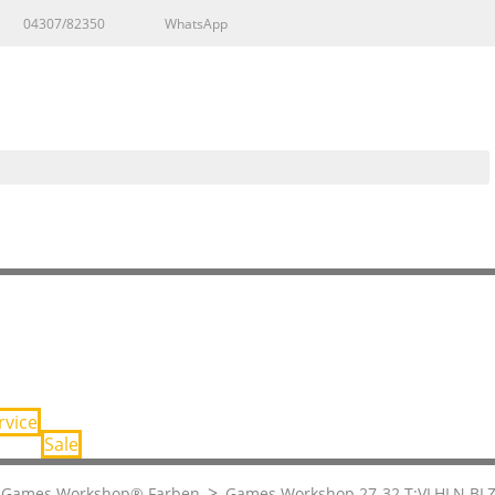
04307/82350
WhatsApp
rvice
Sale
Games Workshop® Farben
Games Workshop 27-32 T:VLHLN BL