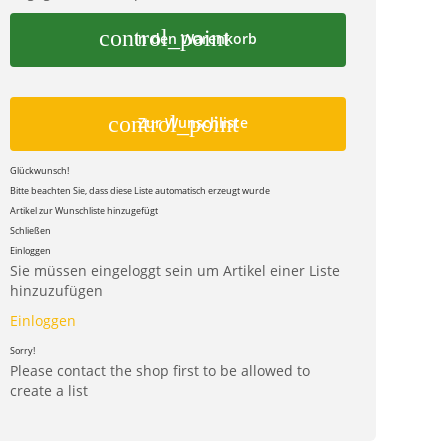
control_point
In den Warenkorb
control_point
Zur Wunschliste
Glückwunsch!
Bitte beachten Sie, dass diese Liste automatisch erzeugt wurde
Artikel zur Wunschliste hinzugefügt
Schließen
Einloggen
Sie müssen eingeloggt sein um Artikel einer Liste
hinzuzufügen
Einloggen
Sorry!
Please contact the shop first to be allowed to
create a list