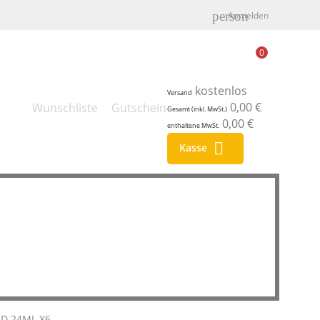
person
Anmelden
0
kostenlos
Versand
0,00 €
Wunschliste
Gutschein
Gesamt (inkl. MwSt.)
0,00 €
enthaltene MwSt.

Kasse
ZD 24ML X6