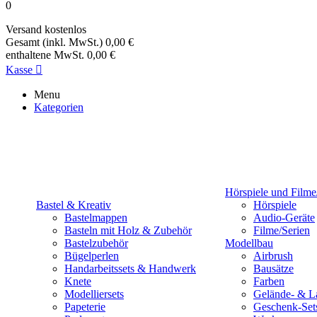
0
Versand
kostenlos
Gesamt (inkl. MwSt.)
0,00 €
enthaltene MwSt.
0,00 €
Kasse

Menu
Kategorien
Hörspiele und Filme
Bastel & Kreativ
Hörspiele
Bastelmappen
Audio-Geräte
Basteln mit Holz & Zubehör
Filme/Serien
Bastelzubehör
Modellbau
Bügelperlen
Airbrush
Handarbeitssets & Handwerk
Bausätze
Knete
Farben
Modelliersets
Gelände- & L
Papeterie
Geschenk-Set