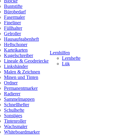
Blöcke
Buntstifte
Bürobedarf
Fasermaler
Fineliner
Füllhalter
Gelroller
Hausaufgabenheft
Heftschoner
Karteikarten
Lernhilfen
Kugelschreiber
Lernhefte
Lineale & Geodreiecke
Lük
Linkshänder
Malen & Zeichnen
Minen und Tinten
Ordner
Permanentmarker
Radierer
Sammelmappen
Schnellhefter
Schulhefte
Sonstiges
Tintenroller
Wachsmaler
Whiteboardmarker