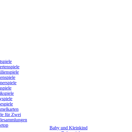
tspiele
rtenspiele
lienspiele
enspiele
nerspiele
spiele
kspiele
yspiele
espiele
melkarten
le für Zwei
elesammlungen
letop
Baby und Kleinkind