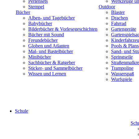
Perlensets
Werkzeuge und
Stempel
Outdoor
Bücher
Blaster
Alben- und Tagebücher
Drachen
Babybücher
Fahrrad
Bilderbücher & Vorlesegeschichten
Gartengeräte
Bücher mit Sound
Gartenspielsa
Freundebücher
Kinderfahrze
Globen und Atlanten
Pools & Plan
Mal- und Bastelbücher
Sand- und Str
Minibücher
Springseile
Sachbücher & Ratgeber
Straßenmalkre
Sticker- und Sammelbücher
Trampoline
Wissen und Lernen
Wasserspaß
Wurfspiele
Schule
Sch