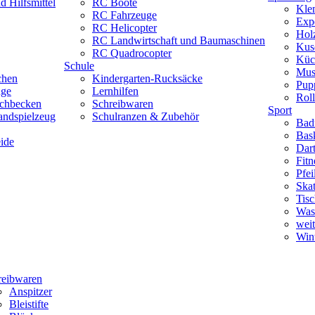
 Hilfsmittel
RC Boote
Kle
RC Fahrzeuge
Exp
RC Helicopter
Hol
RC Landwirtschaft und Baumaschinen
Kus
RC Quadrocopter
Küc
Schule
Mus
chen
Kindergarten-Rucksäcke
Pup
uge
Lernhilfen
Roll
schbecken
Schreibwaren
Sport
andspielzeug
Schulranzen & Zubehör
Bad
Bask
ide
Dar
Fitn
Pfe
Skat
Tisc
Was
weit
Wint
reibwaren
Anspitzer
Bleistifte