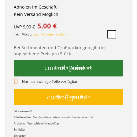
Abholen Im Geschäft
Kein Versand Möglich
5,00 €
UVP 9,99 €
inkl. MwSt.
zzgl. Versandkosten
Bei Sortimenten und Großpackungen gilt der
angegebene Preis pro Stück.
control_point
In den Warenkorb

Nur noch wenige Teile verfügbar
control_point
Zur Wunschliste
Glückwunsch!
Bitte beachten Sie, dass diese Liste automatisch erzeugt wurde
Artikel zur Wunschliste hinzugefügt
Schließen
Einloggen