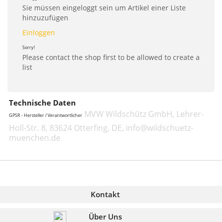
Sie müssen eingeloggt sein um Artikel einer Liste
hinzuzufügen
Einloggen
Sorry!
Please contact the shop first to be allowed to create a
list
Technische Daten
MVW Wildschütz GmbH, Lehrer-
GPSR - Hersteller / Verantwortlicher
Holl-Str. 8, 83624 Otterfing, DE, info@wildschuetz-
muenchen.de
Kontakt
Über Uns