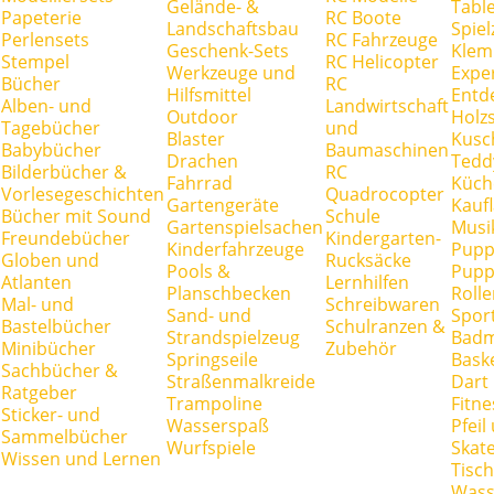
Gelände- &
Tabl
Papeterie
RC Boote
Landschaftsbau
Spie
Perlensets
RC Fahrzeuge
Geschenk-Sets
Klem
Stempel
RC Helicopter
Werkzeuge und
Expe
Bücher
RC
Hilfsmittel
Entd
Alben- und
Landwirtschaft
Outdoor
Holz
Tagebücher
und
Blaster
Kusc
Babybücher
Baumaschinen
Drachen
Tedd
Bilderbücher &
RC
Fahrrad
Küch
Vorlesegeschichten
Quadrocopter
Gartengeräte
Kauf
Bücher mit Sound
Schule
Gartenspielsachen
Musi
Freundebücher
Kindergarten-
Kinderfahrzeuge
Pupp
Globen und
Rucksäcke
Pools &
Pupp
Atlanten
Lernhilfen
Planschbecken
Rolle
Mal- und
Schreibwaren
Sand- und
Spor
Bastelbücher
Schulranzen &
Strandspielzeug
Badm
Minibücher
Zubehör
Springseile
Baske
Sachbücher &
Straßenmalkreide
Dart
Ratgeber
Trampoline
Fitne
Sticker- und
Wasserspaß
Pfei
Sammelbücher
Wurfspiele
Skate
Wissen und Lernen
Tisc
Wass