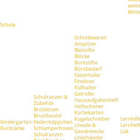
weit
Wint
Schule
Schreibwaren
Anspitzer
Bleistifte
Blöcke
Buntstifte
Bürobedarf
Fasermaler
Fineliner
Füllhalter
Gelroller
Schulranzen &
Hausaufgabenheft
Zubehör
Heftschoner
Brotdosen
Karteikarten
Brustbeutel
Kugelschreiber
Lernhilf
Kindergarten-
Federmäppchen
Lineale &
Lernhef
Rucksäcke
Schlamperboxen
Geodreiecke
Lük
Schulranzen
Linkshänder