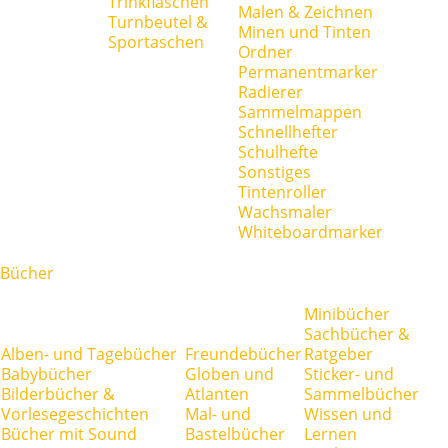
Trinkflaschen
Malen & Zeichnen
Turnbeutel &
Minen und Tinten
Sportaschen
Ordner
Permanentmarker
Radierer
Sammelmappen
Schnellhefter
Schulhefte
Sonstiges
Tintenroller
Wachsmaler
Whiteboardmarker
Bücher
Minibücher
Sachbücher &
Alben- und Tagebücher
Freundebücher
Ratgeber
Babybücher
Globen und
Sticker- und
Bilderbücher &
Atlanten
Sammelbücher
Vorlesegeschichten
Mal- und
Wissen und
Bücher mit Sound
Bastelbücher
Lernen