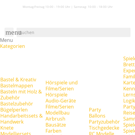
Montag-Freitag 10:00 - 19:00 Uhr | Samstag:
10:00 - 18:00 Uhr
menu
Menu
Kategorien
Spiel
Brett
Expe
Famil
Bastel & Kreativ
Hörspiele und
Kart
Bastelmappen
Filme/Serien
Kenn
Basteln mit Holz &
Hörspiele
Lerns
Zubehör
Audio-Geräte
Logik
Bastelzubehör
Filme/Serien
Party
Bügelperlen
Party
Modellbau
Reise
Handarbeitssets &
Ballons
Airbrush
Samm
Handwerk
Partyzubehör
Bausätze
Spiel
Knete
Tischgedecke
Farben
Spie
Modelliersets
RC Modelle