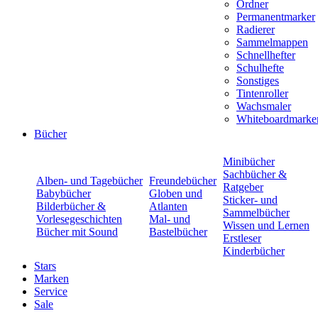
Ordner
Permanentmarker
Radierer
Sammelmappen
Schnellhefter
Schulhefte
Sonstiges
Tintenroller
Wachsmaler
Whiteboardmarke
Bücher
Minibücher
Sachbücher &
Alben- und Tagebücher
Freundebücher
Ratgeber
Babybücher
Globen und
Sticker- und
Bilderbücher &
Atlanten
Sammelbücher
Vorlesegeschichten
Mal- und
Wissen und Lernen
Bücher mit Sound
Bastelbücher
Erstleser
Kinderbücher
Stars
Marken
Service
Sale