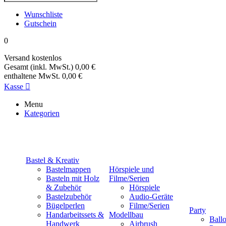
Wunschliste
Gutschein
0
Versand
kostenlos
Gesamt (inkl. MwSt.)
0,00 €
enthaltene MwSt.
0,00 €
Kasse

Menu
Kategorien
Bastel & Kreativ
Bastelmappen
Hörspiele und
Basteln mit Holz
Filme/Serien
& Zubehör
Hörspiele
Bastelzubehör
Audio-Geräte
Bügelperlen
Filme/Serien
Party
Handarbeitssets &
Modellbau
Ball
Handwerk
Airbrush