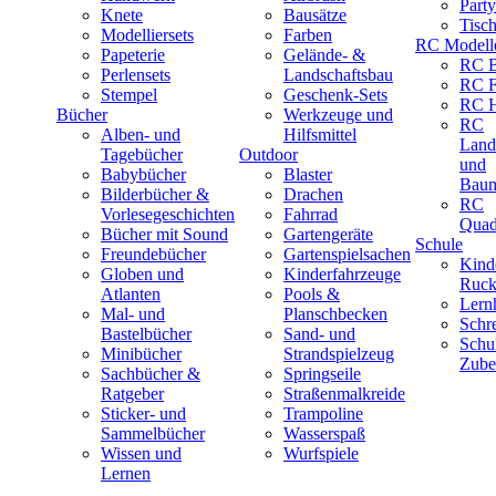
Part
Knete
Bausätze
Tisc
Modelliersets
Farben
RC Modell
Papeterie
Gelände- &
RC B
Perlensets
Landschaftsbau
RC F
Stempel
Geschenk-Sets
RC H
Bücher
Werkzeuge und
RC
Alben- und
Hilfsmittel
Land
Tagebücher
Outdoor
und
Babybücher
Blaster
Baum
Bilderbücher &
Drachen
RC
Vorlesegeschichten
Fahrrad
Quad
Bücher mit Sound
Gartengeräte
Schule
Freundebücher
Gartenspielsachen
Kind
Globen und
Kinderfahrzeuge
Ruck
Atlanten
Pools &
Lernh
Mal- und
Planschbecken
Schr
Bastelbücher
Sand- und
Schu
Minibücher
Strandspielzeug
Zube
Sachbücher &
Springseile
Ratgeber
Straßenmalkreide
Sticker- und
Trampoline
Sammelbücher
Wasserspaß
Wissen und
Wurfspiele
Lernen