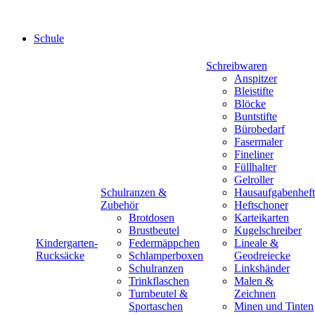
Schule
Schreibwaren
Anspitzer
Bleistifte
Blöcke
Buntstifte
Bürobedarf
Fasermaler
Fineliner
Füllhalter
Gelroller
Schulranzen &
Hausaufgabenheft
Zubehör
Heftschoner
Brotdosen
Karteikarten
Brustbeutel
Kugelschreiber
Kindergarten-
Federmäppchen
Lineale &
Rucksäcke
Schlamperboxen
Geodreiecke
Schulranzen
Linkshänder
Trinkflaschen
Malen &
Turnbeutel &
Zeichnen
Sportaschen
Minen und Tinten