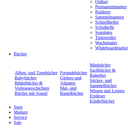
Ordner
Permanentmarker
Radierer
Sammelmappen
Schnellhefter
Schulhefte
Sonstiges
Tintenroller
Wachsmaler
Whiteboardmarke
Bücher
Minibücher
Sachbücher &
Alben- und Tagebücher
Freundebücher
Ratgeber
Babybücher
Globen und
Sticker- und
Bilderbücher &
Atlanten
Sammelbücher
Vorlesegeschichten
Mal- und
Wissen und Lernen
Bücher mit Sound
Bastelbücher
Erstleser
Kinderbücher
Stars
Marken
Service
Sale