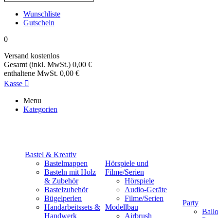
Wunschliste
Gutschein
0
Versand
kostenlos
Gesamt (inkl. MwSt.)
0,00 €
enthaltene MwSt.
0,00 €
Kasse

Menu
Kategorien
Bastel & Kreativ
Bastelmappen
Hörspiele und
Basteln mit Holz
Filme/Serien
& Zubehör
Hörspiele
Bastelzubehör
Audio-Geräte
Bügelperlen
Filme/Serien
Party
Handarbeitssets &
Modellbau
Ball
Handwerk
Airbrush