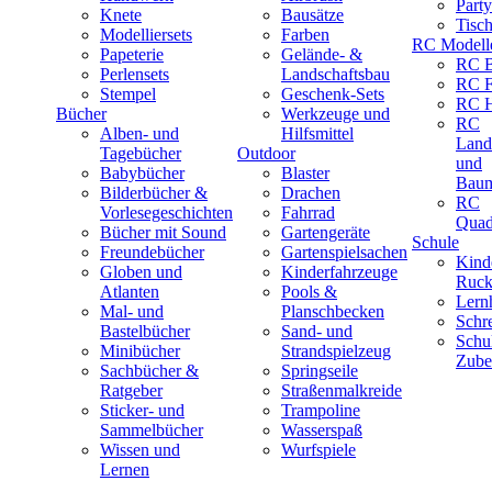
Part
Knete
Bausätze
Tisc
Modelliersets
Farben
RC Modell
Papeterie
Gelände- &
RC B
Perlensets
Landschaftsbau
RC F
Stempel
Geschenk-Sets
RC H
Bücher
Werkzeuge und
RC
Alben- und
Hilfsmittel
Land
Tagebücher
Outdoor
und
Babybücher
Blaster
Baum
Bilderbücher &
Drachen
RC
Vorlesegeschichten
Fahrrad
Quad
Bücher mit Sound
Gartengeräte
Schule
Freundebücher
Gartenspielsachen
Kind
Globen und
Kinderfahrzeuge
Ruck
Atlanten
Pools &
Lernh
Mal- und
Planschbecken
Schr
Bastelbücher
Sand- und
Schu
Minibücher
Strandspielzeug
Zube
Sachbücher &
Springseile
Ratgeber
Straßenmalkreide
Sticker- und
Trampoline
Sammelbücher
Wasserspaß
Wissen und
Wurfspiele
Lernen