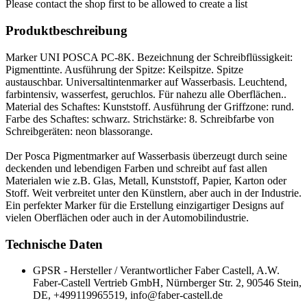
Please contact the shop first to be allowed to create a list
Produktbeschreibung
Marker UNI POSCA PC-8K. Bezeichnung der Schreibflüssigkeit:
Pigmenttinte. Ausführung der Spitze: Keilspitze. Spitze
austauschbar. Universaltintenmarker auf Wasserbasis. Leuchtend,
farbintensiv, wasserfest, geruchlos. Für nahezu alle Oberflächen..
Material des Schaftes: Kunststoff. Ausführung der Griffzone: rund.
Farbe des Schaftes: schwarz. Strichstärke: 8. Schreibfarbe von
Schreibgeräten: neon blassorange.
Der Posca Pigmentmarker auf Wasserbasis überzeugt durch seine
deckenden und lebendigen Farben und schreibt auf fast allen
Materialen wie z.B. Glas, Metall, Kunststoff, Papier, Karton oder
Stoff. Weit verbreitet unter den Künstlern, aber auch in der Industrie.
Ein perfekter Marker für die Erstellung einzigartiger Designs auf
vielen Oberflächen oder auch in der Automobilindustrie.
Technische Daten
GPSR - Hersteller / Verantwortlicher
Faber Castell, A.W.
Faber-Castell Vertrieb GmbH, Nürnberger Str. 2, 90546 Stein,
DE, +499119965519, info@faber-castell.de