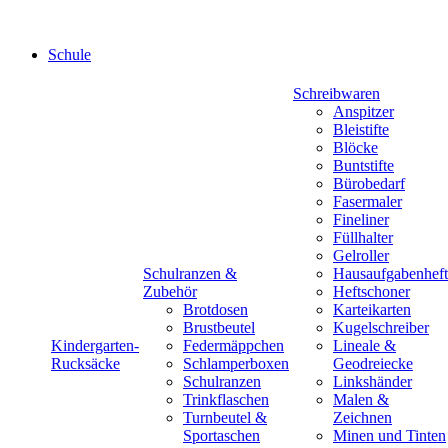
Schule
Schreibwaren
Anspitzer
Bleistifte
Blöcke
Buntstifte
Bürobedarf
Fasermaler
Fineliner
Füllhalter
Gelroller
Schulranzen &
Hausaufgabenheft
Zubehör
Heftschoner
Brotdosen
Karteikarten
Brustbeutel
Kugelschreiber
Kindergarten-
Federmäppchen
Lineale &
Rucksäcke
Schlamperboxen
Geodreiecke
Schulranzen
Linkshänder
Trinkflaschen
Malen &
Turnbeutel &
Zeichnen
Sportaschen
Minen und Tinten