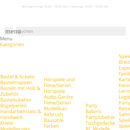
Montag-Freitag 10:00 - 19:00 Uhr | Samstag:
10:00 - 18:00 Uhr
menu
Menu
Kategorien
Spiel
Brett
Expe
Famil
Bastel & Kreativ
Hörspiele und
Kart
Bastelmappen
Filme/Serien
Kenn
Basteln mit Holz &
Hörspiele
Lerns
Zubehör
Audio-Geräte
Logik
Bastelzubehör
Filme/Serien
Party
Bügelperlen
Party
Modellbau
Reise
Handarbeitssets &
Ballons
Airbrush
Samm
Handwerk
Partyzubehör
Bausätze
Spiel
Knete
Tischgedecke
Farben
Spie
Modelliersets
RC Modelle