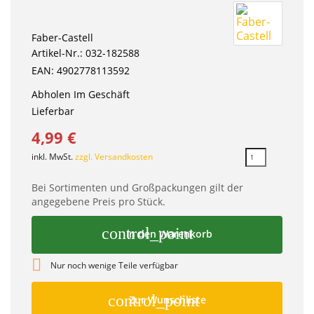
Faber-Castell
Artikel-Nr.: 032-182588
EAN: 4902778113592
Abholen Im Geschäft
Lieferbar
4,99 €
inkl. MwSt.
zzgl. Versandkosten
Bei Sortimenten und Großpackungen gilt der
angegebene Preis pro Stück.
control_point
In den Warenkorb

Nur noch wenige Teile verfügbar
control_point
Zur Wunschliste