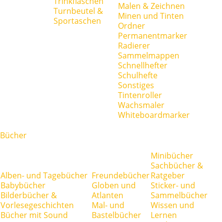
Trinkflaschen
Malen & Zeichnen
Turnbeutel &
Minen und Tinten
Sportaschen
Ordner
Permanentmarker
Radierer
Sammelmappen
Schnellhefter
Schulhefte
Sonstiges
Tintenroller
Wachsmaler
Whiteboardmarker
Bücher
Minibücher
Sachbücher &
Alben- und Tagebücher
Freundebücher
Ratgeber
Babybücher
Globen und
Sticker- und
Bilderbücher &
Atlanten
Sammelbücher
Vorlesegeschichten
Mal- und
Wissen und
Bücher mit Sound
Bastelbücher
Lernen