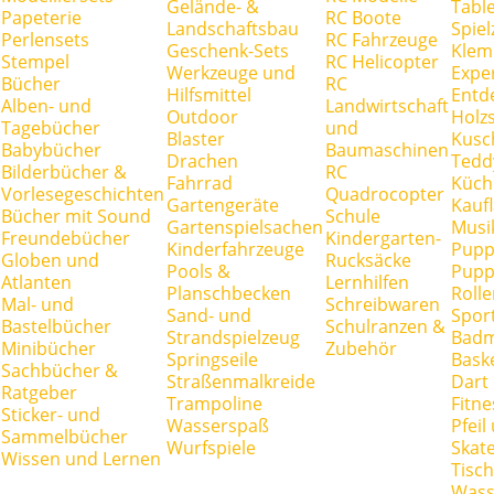
Gelände- &
Tabl
Papeterie
RC Boote
Landschaftsbau
Spie
Perlensets
RC Fahrzeuge
Geschenk-Sets
Klem
Stempel
RC Helicopter
Werkzeuge und
Expe
Bücher
RC
Hilfsmittel
Entd
Alben- und
Landwirtschaft
Outdoor
Holz
Tagebücher
und
Blaster
Kusc
Babybücher
Baumaschinen
Drachen
Tedd
Bilderbücher &
RC
Fahrrad
Küch
Vorlesegeschichten
Quadrocopter
Gartengeräte
Kauf
Bücher mit Sound
Schule
Gartenspielsachen
Musi
Freundebücher
Kindergarten-
Kinderfahrzeuge
Pupp
Globen und
Rucksäcke
Pools &
Pupp
Atlanten
Lernhilfen
Planschbecken
Rolle
Mal- und
Schreibwaren
Sand- und
Spor
Bastelbücher
Schulranzen &
Strandspielzeug
Badm
Minibücher
Zubehör
Springseile
Baske
Sachbücher &
Straßenmalkreide
Dart
Ratgeber
Trampoline
Fitne
Sticker- und
Wasserspaß
Pfei
Sammelbücher
Wurfspiele
Skate
Wissen und Lernen
Tisc
Wass