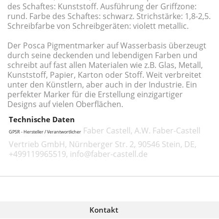
des Schaftes: Kunststoff. Ausführung der Griffzone:
rund. Farbe des Schaftes: schwarz. Strichstärke: 1,8-2,5.
Schreibfarbe von Schreibgeräten: violett metallic.
Der Posca Pigmentmarker auf Wasserbasis überzeugt
durch seine deckenden und lebendigen Farben und
schreibt auf fast allen Materialen wie z.B. Glas, Metall,
Kunststoff, Papier, Karton oder Stoff. Weit verbreitet
unter den Künstlern, aber auch in der Industrie. Ein
perfekter Marker für die Erstellung einzigartiger
Designs auf vielen Oberflächen.
Technische Daten
Faber Castell, A.W. Faber-Castell
GPSR - Hersteller / Verantwortlicher
Vertrieb GmbH, Nürnberger Str. 2, 90546 Stein, DE,
+499119965519, info@faber-castell.de
Kontakt