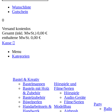
Wunschliste
Gutschein
0
Versand
kostenlos
Gesamt (inkl. MwSt.)
0,00 €
enthaltene MwSt.
0,00 €
Kasse

Menu
Kategorien
Bastel & Kreativ
Bastelmappen
Hörspiele und
Basteln mit Holz
Filme/Serien
& Zubehör
Hörspiele
Bastelzubehör
Audio-Geräte
Bügelperlen
Filme/Serien
Party
Handarbeitssets &
Modellbau
Ball
Handwerk
Airbrush