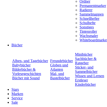
Ordner
Permanentmarker
Radierer
Sammelmappen
Schnellhefter
Schulhefte
Sonstiges
Tintenroller
Wachsmaler
Whiteboardmarke
Bücher
Minibücher
Sachbücher &
Alben- und Tagebücher
Freundebücher
Ratgeber
Babybücher
Globen und
Sticker- und
Bilderbücher &
Atlanten
Sammelbücher
Vorlesegeschichten
Mal- und
Wissen und Lernen
Bücher mit Sound
Bastelbücher
Erstleser
Kinderbücher
Stars
Marken
Service
Sale