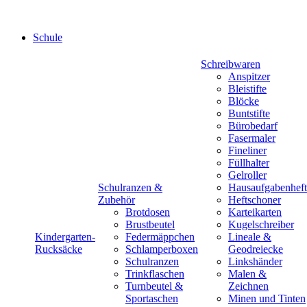
Schule
Schreibwaren
Anspitzer
Bleistifte
Blöcke
Buntstifte
Bürobedarf
Fasermaler
Fineliner
Füllhalter
Gelroller
Schulranzen &
Hausaufgabenheft
Zubehör
Heftschoner
Brotdosen
Karteikarten
Brustbeutel
Kugelschreiber
Kindergarten-
Federmäppchen
Lineale &
Rucksäcke
Schlamperboxen
Geodreiecke
Schulranzen
Linkshänder
Trinkflaschen
Malen &
Turnbeutel &
Zeichnen
Sportaschen
Minen und Tinten