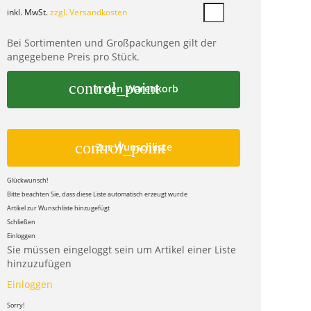
inkl. MwSt.
zzgl. Versandkosten
Bei Sortimenten und Großpackungen gilt der
angegebene Preis pro Stück.
control_point
In den Warenkorb
control_point
Zur Wunschliste
Glückwunsch!
Bitte beachten Sie, dass diese Liste automatisch erzeugt wurde
Artikel zur Wunschliste hinzugefügt
Schließen
Einloggen
Sie müssen eingeloggt sein um Artikel einer Liste
hinzuzufügen
Einloggen
Sorry!