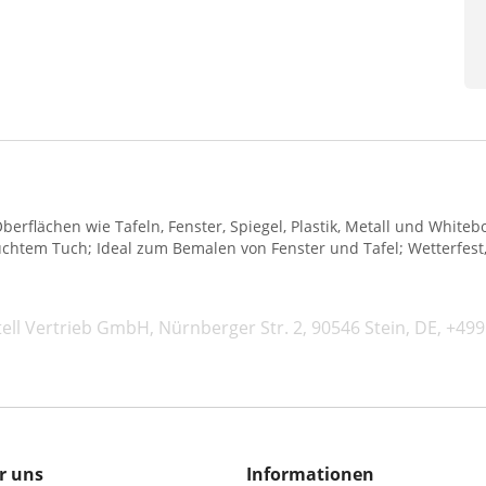
Oberflächen wie Tafeln, Fenster, Spiegel, Plastik, Metall und White
chtem Tuch; Ideal zum Bemalen von Fenster und Tafel; Wetterfest, 
tell Vertrieb GmbH, Nürnberger Str. 2, 90546 Stein, DE, +49
r uns
Informationen