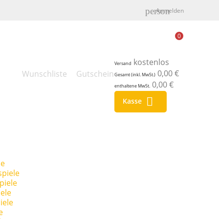
person
Anmelden
0
kostenlos
Versand
0,00 €
Wunschliste
Gutschein
Gesamt (inkl. MwSt.)
0,00 €
enthaltene MwSt.

Kasse
le
piele
piele
ele
iele
e