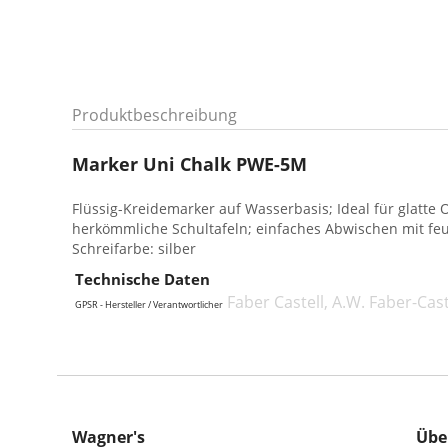
Produktbeschreibung
Marker Uni Chalk PWE-5M
Flüssig-Kreidemarker auf Wasserbasis; Ideal für glatte 
herkömmliche Schultafeln; einfaches Abwischen mit feu
Schreifarbe: silber
Technische Daten
Faber Castell, A.W. Faber-Cas
GPSR - Hersteller / Verantwortlicher
Wagner's
Übe