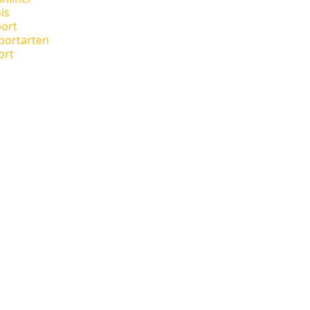
is
ort
portarten
ort