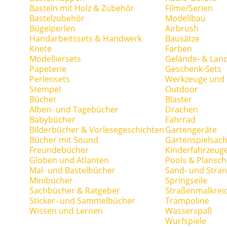
Basteln mit Holz & Zubehör
Filme/Serien
Bastelzubehör
Modellbau
Bügelperlen
Airbrush
Handarbeitssets & Handwerk
Bausätze
Knete
Farben
Modelliersets
Gelände- & Lan
Papeterie
Geschenk-Sets
Perlensets
Werkzeuge und H
Stempel
Outdoor
Bücher
Blaster
Alben- und Tagebücher
Drachen
Babybücher
Fahrrad
Bilderbücher & Vorlesegeschichten
Gartengeräte
Bücher mit Sound
Gartenspielsac
Freundebücher
Kinderfahrzeug
Globen und Atlanten
Pools & Plansc
Mal- und Bastelbücher
Sand- und Stran
Minibücher
Springseile
Sachbücher & Ratgeber
Straßenmalkrei
Sticker- und Sammelbücher
Trampoline
Wissen und Lernen
Wasserspaß
Wurfspiele