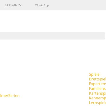
04307/82350
WhatsApp
Spiele
Brettspie
Expertens
Familiens
Kartenspi
ilme/Serien
Kennersp
Lernspiel