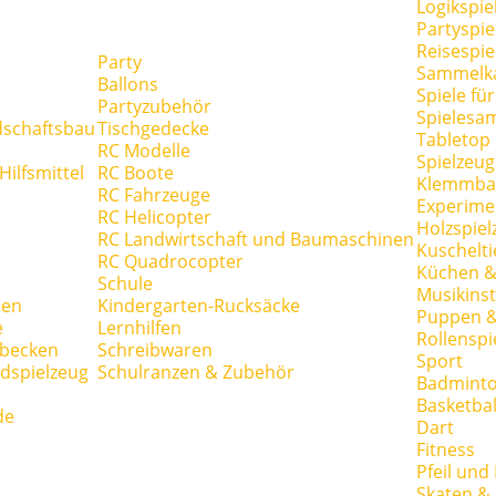
Logikspie
Partyspie
Reisespie
Party
Sammelk
Ballons
Spiele fü
Partyzubehör
Spielesa
dschaftsbau
Tischgedecke
Tabletop
RC Modelle
Spielzeug
ilfsmittel
RC Boote
Klemmba
RC Fahrzeuge
Experime
RC Helicopter
Holzspiel
RC Landwirtschaft und Baumaschinen
Kuschelti
RC Quadrocopter
Küchen &
Schule
Musikins
hen
Kindergarten-Rucksäcke
Puppen 
e
Lernhilfen
Rollenspi
hbecken
Schreibwaren
Sport
dspielzeug
Schulranzen & Zubehör
Badmint
Basketbal
de
Dart
Fitness
Pfeil und
Skaten & 