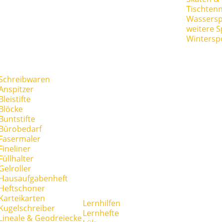
Tischtenn
Wassersp
weitere S
Wintersp
Schreibwaren
Anspitzer
Bleistifte
Blöcke
Buntstifte
Bürobedarf
Fasermaler
Fineliner
Füllhalter
Gelroller
Hausaufgabenheft
Heftschoner
Karteikarten
Lernhilfen
Kugelschreiber
Lernhefte
Lineale & Geodreiecke