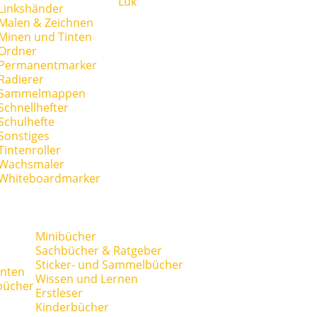
Lük
Linkshänder
Malen & Zeichnen
Minen und Tinten
Ordner
Permanentmarker
Radierer
Sammelmappen
Schnellhefter
Schulhefte
Sonstiges
Tintenroller
Wachsmaler
Whiteboardmarker
Minibücher
Sachbücher & Ratgeber
Sticker- und Sammelbücher
anten
Wissen und Lernen
bücher
Erstleser
Kinderbücher