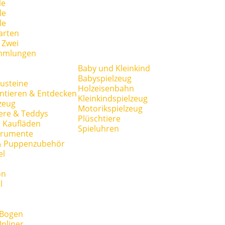
le
le
le
arten
r Zwei
mmlungen
Baby und Kleinkind
Babyspielzeug
usteine
Holzeisenbahn
ntieren & Entdecken
Kleinkindspielzeug
zeug
Motorikspielzeug
ere & Teddys
Plüschtiere
 Kaufläden
Spieluhren
trumente
& Puppenzubehör
el
on
l
 Bogen
Inliner