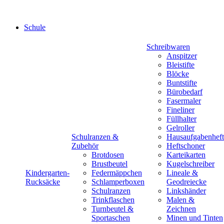
Schule
Schreibwaren
Anspitzer
Bleistifte
Blöcke
Buntstifte
Bürobedarf
Fasermaler
Fineliner
Füllhalter
Gelroller
Schulranzen &
Hausaufgabenheft
Zubehör
Heftschoner
Brotdosen
Karteikarten
Brustbeutel
Kugelschreiber
Kindergarten-
Federmäppchen
Lineale &
Rucksäcke
Schlamperboxen
Geodreiecke
Schulranzen
Linkshänder
Trinkflaschen
Malen &
Turnbeutel &
Zeichnen
Sportaschen
Minen und Tinten