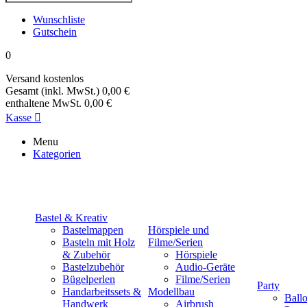
Wunschliste
Gutschein
0
Versand
kostenlos
Gesamt (inkl. MwSt.)
0,00 €
enthaltene MwSt.
0,00 €
Kasse

Menu
Kategorien
Bastel & Kreativ
Bastelmappen
Hörspiele und
Basteln mit Holz
Filme/Serien
& Zubehör
Hörspiele
Bastelzubehör
Audio-Geräte
Bügelperlen
Filme/Serien
Party
Handarbeitssets &
Modellbau
Ball
Handwerk
Airbrush