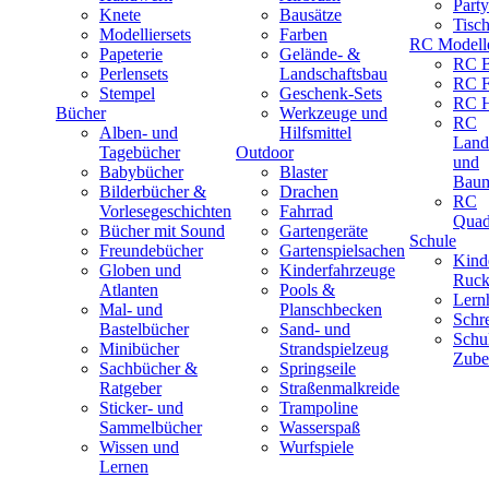
Part
Knete
Bausätze
Tisc
Modelliersets
Farben
RC Modell
Papeterie
Gelände- &
RC B
Perlensets
Landschaftsbau
RC F
Stempel
Geschenk-Sets
RC H
Bücher
Werkzeuge und
RC
Alben- und
Hilfsmittel
Land
Tagebücher
Outdoor
und
Babybücher
Blaster
Baum
Bilderbücher &
Drachen
RC
Vorlesegeschichten
Fahrrad
Quad
Bücher mit Sound
Gartengeräte
Schule
Freundebücher
Gartenspielsachen
Kind
Globen und
Kinderfahrzeuge
Ruck
Atlanten
Pools &
Lernh
Mal- und
Planschbecken
Schr
Bastelbücher
Sand- und
Schu
Minibücher
Strandspielzeug
Zube
Sachbücher &
Springseile
Ratgeber
Straßenmalkreide
Sticker- und
Trampoline
Sammelbücher
Wasserspaß
Wissen und
Wurfspiele
Lernen