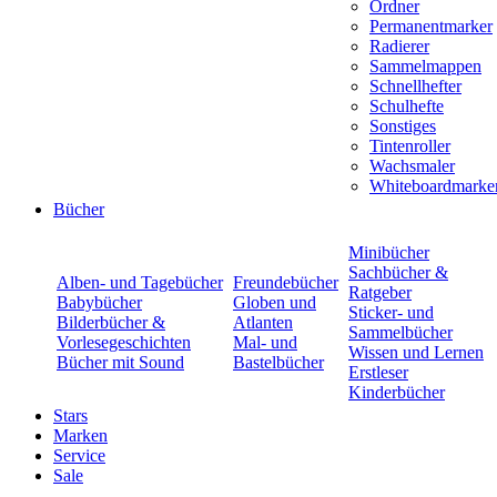
Ordner
Permanentmarker
Radierer
Sammelmappen
Schnellhefter
Schulhefte
Sonstiges
Tintenroller
Wachsmaler
Whiteboardmarke
Bücher
Minibücher
Sachbücher &
Alben- und Tagebücher
Freundebücher
Ratgeber
Babybücher
Globen und
Sticker- und
Bilderbücher &
Atlanten
Sammelbücher
Vorlesegeschichten
Mal- und
Wissen und Lernen
Bücher mit Sound
Bastelbücher
Erstleser
Kinderbücher
Stars
Marken
Service
Sale