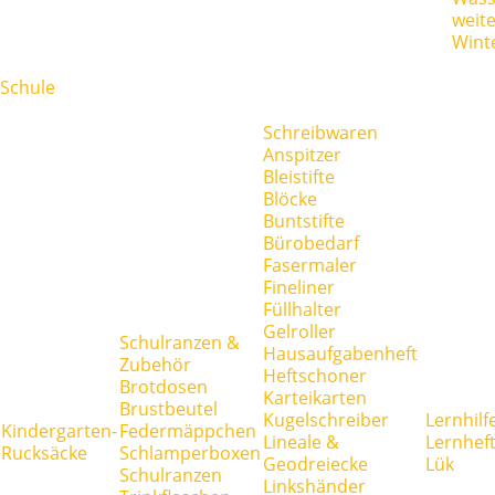
weit
Wint
Schule
Schreibwaren
Anspitzer
Bleistifte
Blöcke
Buntstifte
Bürobedarf
Fasermaler
Fineliner
Füllhalter
Gelroller
Schulranzen &
Hausaufgabenheft
Zubehör
Heftschoner
Brotdosen
Karteikarten
Brustbeutel
Kugelschreiber
Lernhilf
Kindergarten-
Federmäppchen
Lineale &
Lernhef
Rucksäcke
Schlamperboxen
Geodreiecke
Lük
Schulranzen
Linkshänder