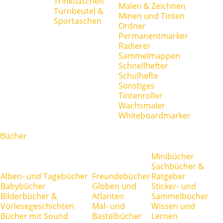
Trinkflaschen
Malen & Zeichnen
Turnbeutel &
Minen und Tinten
Sportaschen
Ordner
Permanentmarker
Radierer
Sammelmappen
Schnellhefter
Schulhefte
Sonstiges
Tintenroller
Wachsmaler
Whiteboardmarker
Bücher
Minibücher
Sachbücher &
Alben- und Tagebücher
Freundebücher
Ratgeber
Babybücher
Globen und
Sticker- und
Bilderbücher &
Atlanten
Sammelbücher
Vorlesegeschichten
Mal- und
Wissen und
Bücher mit Sound
Bastelbücher
Lernen