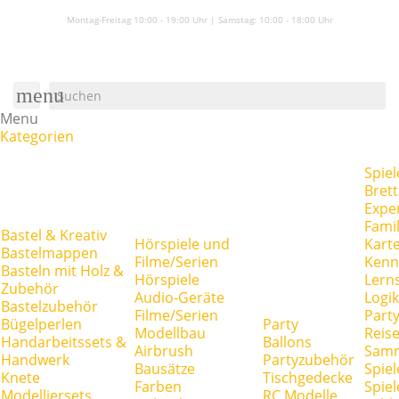
Montag-Freitag 10:00 - 19:00 Uhr | Samstag:
10:00 - 18:00 Uhr
menu
Menu
Kategorien
Spiel
Brett
Expe
Famil
Bastel & Kreativ
Hörspiele und
Kart
Bastelmappen
Filme/Serien
Kenn
Basteln mit Holz &
Hörspiele
Lerns
Zubehör
Audio-Geräte
Logik
Bastelzubehör
Filme/Serien
Party
Bügelperlen
Party
Modellbau
Reise
Handarbeitssets &
Ballons
Airbrush
Samm
Handwerk
Partyzubehör
Bausätze
Spiel
Knete
Tischgedecke
Farben
Spie
Modelliersets
RC Modelle