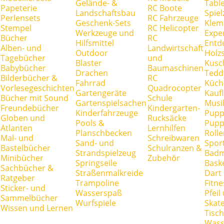
Gelände- &
Tabl
Papeterie
RC Boote
Landschaftsbau
Spie
Perlensets
RC Fahrzeuge
Geschenk-Sets
Klem
Stempel
RC Helicopter
Werkzeuge und
Expe
Bücher
RC
Hilfsmittel
Entd
Alben- und
Landwirtschaft
Outdoor
Holz
Tagebücher
und
Blaster
Kusc
Babybücher
Baumaschinen
Drachen
Tedd
Bilderbücher &
RC
Fahrrad
Küch
Vorlesegeschichten
Quadrocopter
Gartengeräte
Kauf
Bücher mit Sound
Schule
Gartenspielsachen
Musi
Freundebücher
Kindergarten-
Kinderfahrzeuge
Pupp
Globen und
Rucksäcke
Pools &
Pupp
Atlanten
Lernhilfen
Planschbecken
Rolle
Mal- und
Schreibwaren
Sand- und
Spor
Bastelbücher
Schulranzen &
Strandspielzeug
Badm
Minibücher
Zubehör
Springseile
Baske
Sachbücher &
Straßenmalkreide
Dart
Ratgeber
Trampoline
Fitne
Sticker- und
Wasserspaß
Pfei
Sammelbücher
Wurfspiele
Skate
Wissen und Lernen
Tisc
Wass