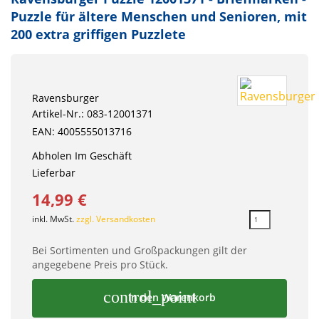
Puzzle für ältere Menschen und Senioren, mit
200 extra griffigen Puzzlete
Ravensburger
Artikel-Nr.: 083-12001371
EAN: 4005555013716
Abholen Im Geschäft
Lieferbar
14,99 €
inkl. MwSt.
zzgl. Versandkosten
Bei Sortimenten und Großpackungen gilt der
angegebene Preis pro Stück.
control_point
In den Warenkorb