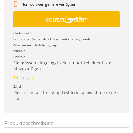

Nur noch wenige Teile verfügbar
control_point
Zur Wunschliste
Glückwunsch!
Bitte beachten Sie, dass diese Liste automatisch erzeugt wurde
Artikel zur Wunschliste hinzugefügt
Schließen
Einloggen
Sie müssen eingeloggt sein um Artikel einer Liste
hinzuzufügen
Einloggen
Sorry!
Please contact the shop first to be allowed to create a
list
Produktbeschreibung