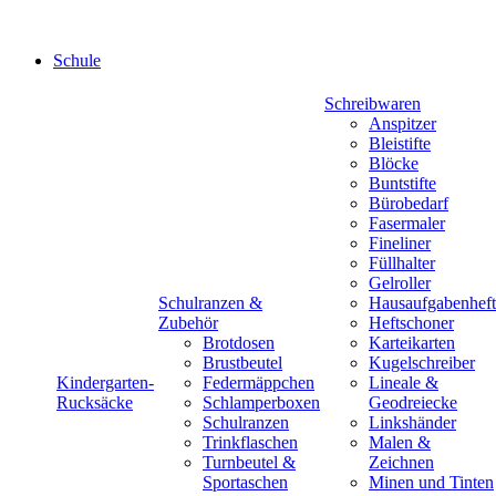
Schule
Schreibwaren
Anspitzer
Bleistifte
Blöcke
Buntstifte
Bürobedarf
Fasermaler
Fineliner
Füllhalter
Gelroller
Schulranzen &
Hausaufgabenheft
Zubehör
Heftschoner
Brotdosen
Karteikarten
Brustbeutel
Kugelschreiber
Kindergarten-
Federmäppchen
Lineale &
Rucksäcke
Schlamperboxen
Geodreiecke
Schulranzen
Linkshänder
Trinkflaschen
Malen &
Turnbeutel &
Zeichnen
Sportaschen
Minen und Tinten