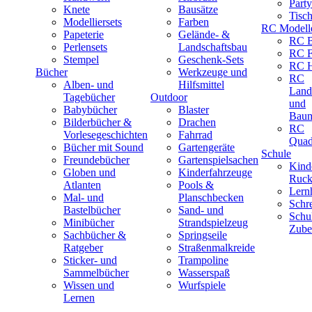
Part
Knete
Bausätze
Tisc
Modelliersets
Farben
RC Modell
Papeterie
Gelände- &
RC B
Perlensets
Landschaftsbau
RC F
Stempel
Geschenk-Sets
RC H
Bücher
Werkzeuge und
RC
Alben- und
Hilfsmittel
Land
Tagebücher
Outdoor
und
Babybücher
Blaster
Baum
Bilderbücher &
Drachen
RC
Vorlesegeschichten
Fahrrad
Quad
Bücher mit Sound
Gartengeräte
Schule
Freundebücher
Gartenspielsachen
Kind
Globen und
Kinderfahrzeuge
Ruck
Atlanten
Pools &
Lernh
Mal- und
Planschbecken
Schr
Bastelbücher
Sand- und
Schu
Minibücher
Strandspielzeug
Zube
Sachbücher &
Springseile
Ratgeber
Straßenmalkreide
Sticker- und
Trampoline
Sammelbücher
Wasserspaß
Wissen und
Wurfspiele
Lernen