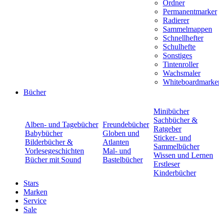
Ordner
Permanentmarker
Radierer
Sammelmappen
Schnellhefter
Schulhefte
Sonstiges
Tintenroller
Wachsmaler
Whiteboardmarke
Bücher
Minibücher
Sachbücher &
Alben- und Tagebücher
Freundebücher
Ratgeber
Babybücher
Globen und
Sticker- und
Bilderbücher &
Atlanten
Sammelbücher
Vorlesegeschichten
Mal- und
Wissen und Lernen
Bücher mit Sound
Bastelbücher
Erstleser
Kinderbücher
Stars
Marken
Service
Sale