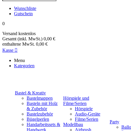
Wunschliste
Gutschein
0
Versand
kostenlos
Gesamt (inkl. MwSt.)
0,00 €
enthaltene MwSt.
0,00 €
Kasse

Menu
Kategorien
Bastel & Kreativ
Bastelmappen
Hörspiele und
Basteln mit Holz
Filme/Serien
& Zubehör
Hörspiele
Bastelzubehör
Audio-Geräte
Bügelperlen
Filme/Serien
Party
Handarbeitssets &
Modellbau
Ball
Handwerk
Airbrush