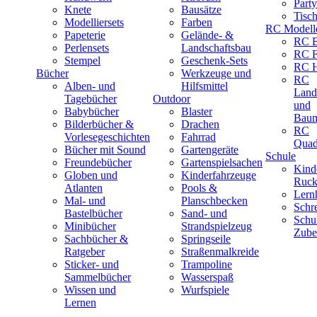
Part
Knete
Bausätze
Tisc
Modelliersets
Farben
RC Modell
Papeterie
Gelände- &
RC B
Perlensets
Landschaftsbau
RC F
Stempel
Geschenk-Sets
RC H
Bücher
Werkzeuge und
RC
Alben- und
Hilfsmittel
Land
Tagebücher
Outdoor
und
Babybücher
Blaster
Baum
Bilderbücher &
Drachen
RC
Vorlesegeschichten
Fahrrad
Quad
Bücher mit Sound
Gartengeräte
Schule
Freundebücher
Gartenspielsachen
Kind
Globen und
Kinderfahrzeuge
Ruck
Atlanten
Pools &
Lernh
Mal- und
Planschbecken
Schr
Bastelbücher
Sand- und
Schu
Minibücher
Strandspielzeug
Zube
Sachbücher &
Springseile
Ratgeber
Straßenmalkreide
Sticker- und
Trampoline
Sammelbücher
Wasserspaß
Wissen und
Wurfspiele
Lernen