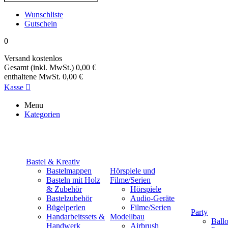
Wunschliste
Gutschein
0
Versand
kostenlos
Gesamt (inkl. MwSt.)
0,00 €
enthaltene MwSt.
0,00 €
Kasse

Menu
Kategorien
Bastel & Kreativ
Bastelmappen
Hörspiele und
Basteln mit Holz
Filme/Serien
& Zubehör
Hörspiele
Bastelzubehör
Audio-Geräte
Bügelperlen
Filme/Serien
Party
Handarbeitssets &
Modellbau
Ball
Handwerk
Airbrush