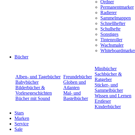
Ordner
Permanentmarker
Radierer
Sammelmappen
Schnellhefter
Schulhefte
Sonstiges
Tintenroller
Wachsmaler
Whiteboardmarke
Bücher
Minibücher
Sachbücher &
Alben- und Tagebücher
Freundebücher
Ratgeber
Babybücher
Globen und
Sticker- und
Bilderbücher &
Atlanten
Sammelbücher
Vorlesegeschichten
Mal- und
Wissen und Lernen
Bücher mit Sound
Bastelbücher
Erstleser
Kinderbücher
Stars
Marken
Service
Sale