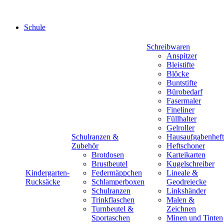
Schule
Schreibwaren
Anspitzer
Bleistifte
Blöcke
Buntstifte
Bürobedarf
Fasermaler
Fineliner
Füllhalter
Gelroller
Schulranzen &
Hausaufgabenheft
Zubehör
Heftschoner
Brotdosen
Karteikarten
Brustbeutel
Kugelschreiber
Kindergarten-
Federmäppchen
Lineale &
Rucksäcke
Schlamperboxen
Geodreiecke
Schulranzen
Linkshänder
Trinkflaschen
Malen &
Turnbeutel &
Zeichnen
Sportaschen
Minen und Tinten