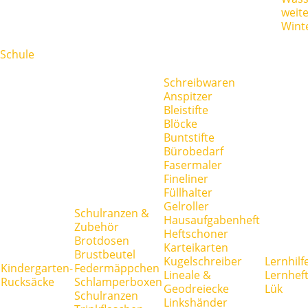
weit
Wint
Schule
Schreibwaren
Anspitzer
Bleistifte
Blöcke
Buntstifte
Bürobedarf
Fasermaler
Fineliner
Füllhalter
Gelroller
Schulranzen &
Hausaufgabenheft
Zubehör
Heftschoner
Brotdosen
Karteikarten
Brustbeutel
Kugelschreiber
Lernhilf
Kindergarten-
Federmäppchen
Lineale &
Lernhef
Rucksäcke
Schlamperboxen
Geodreiecke
Lük
Schulranzen
Linkshänder