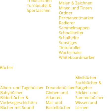
Trinkflaschen
Malen & Zeichnen
Turnbeutel &
Minen und Tinten
Sportaschen
Ordner
Permanentmarker
Radierer
Sammelmappen
Schnellhefter
Schulhefte
Sonstiges
Tintenroller
Wachsmaler
Whiteboardmarker
Bücher
Minibücher
Sachbücher &
Alben- und Tagebücher
Freundebücher
Ratgeber
Babybücher
Globen und
Sticker- und
Bilderbücher &
Atlanten
Sammelbücher
Vorlesegeschichten
Mal- und
Wissen und
Bücher mit Sound
Bastelbücher
Lernen