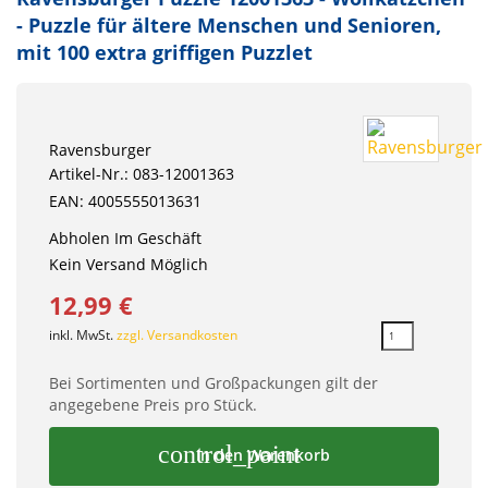
- Puzzle für ältere Menschen und Senioren,
mit 100 extra griffigen Puzzlet
Ravensburger
Artikel-Nr.: 083-12001363
EAN: 4005555013631
Abholen Im Geschäft
Kein Versand Möglich
12,99 €
inkl. MwSt.
zzgl. Versandkosten
Bei Sortimenten und Großpackungen gilt der
angegebene Preis pro Stück.
control_point
In den Warenkorb