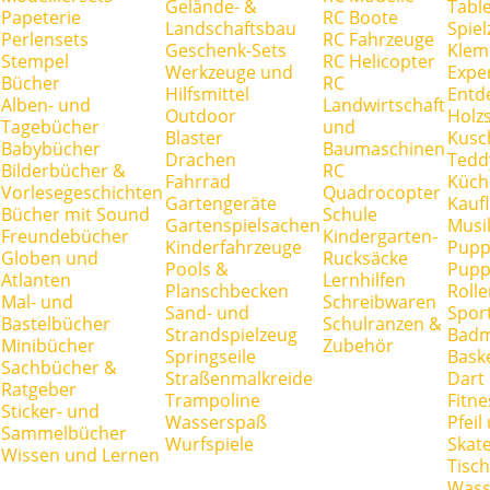
Gelände- &
Tabl
Papeterie
RC Boote
Landschaftsbau
Spie
Perlensets
RC Fahrzeuge
Geschenk-Sets
Klem
Stempel
RC Helicopter
Werkzeuge und
Expe
Bücher
RC
Hilfsmittel
Entd
Alben- und
Landwirtschaft
Outdoor
Holz
Tagebücher
und
Blaster
Kusc
Babybücher
Baumaschinen
Drachen
Tedd
Bilderbücher &
RC
Fahrrad
Küch
Vorlesegeschichten
Quadrocopter
Gartengeräte
Kauf
Bücher mit Sound
Schule
Gartenspielsachen
Musi
Freundebücher
Kindergarten-
Kinderfahrzeuge
Pupp
Globen und
Rucksäcke
Pools &
Pupp
Atlanten
Lernhilfen
Planschbecken
Rolle
Mal- und
Schreibwaren
Sand- und
Spor
Bastelbücher
Schulranzen &
Strandspielzeug
Badm
Minibücher
Zubehör
Springseile
Baske
Sachbücher &
Straßenmalkreide
Dart
Ratgeber
Trampoline
Fitne
Sticker- und
Wasserspaß
Pfei
Sammelbücher
Wurfspiele
Skate
Wissen und Lernen
Tisc
Wass