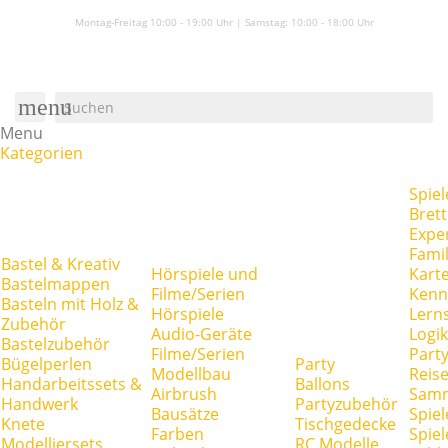
Montag-Freitag 10:00 - 19:00 Uhr | Samstag:
10:00 - 18:00 Uhr
menu
Menu
Kategorien
Spiel
Brett
Expe
Famil
Bastel & Kreativ
Hörspiele und
Kart
Bastelmappen
Filme/Serien
Kenn
Basteln mit Holz &
Hörspiele
Lerns
Zubehör
Audio-Geräte
Logik
Bastelzubehör
Filme/Serien
Party
Bügelperlen
Party
Modellbau
Reise
Handarbeitssets &
Ballons
Airbrush
Samm
Handwerk
Partyzubehör
Bausätze
Spiel
Knete
Tischgedecke
Farben
Spie
Modelliersets
RC Modelle