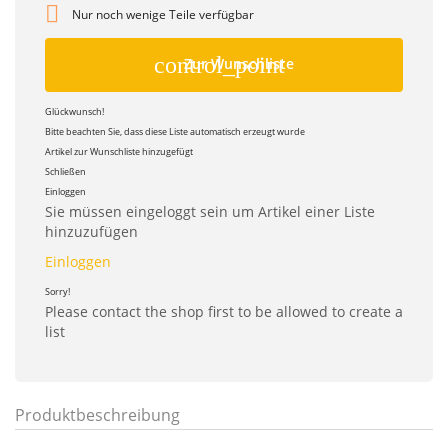

Nur noch wenige Teile verfügbar
control_point
Zur Wunschliste
Glückwunsch!
Bitte beachten Sie, dass diese Liste automatisch erzeugt wurde
Artikel zur Wunschliste hinzugefügt
Schließen
Einloggen
Sie müssen eingeloggt sein um Artikel einer Liste
hinzuzufügen
Einloggen
Sorry!
Please contact the shop first to be allowed to create a
list
Produktbeschreibung