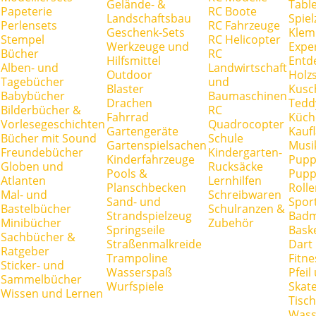
Gelände- &
Tabl
Papeterie
RC Boote
Landschaftsbau
Spie
Perlensets
RC Fahrzeuge
Geschenk-Sets
Klem
Stempel
RC Helicopter
Werkzeuge und
Expe
Bücher
RC
Hilfsmittel
Entd
Alben- und
Landwirtschaft
Outdoor
Holz
Tagebücher
und
Blaster
Kusc
Babybücher
Baumaschinen
Drachen
Tedd
Bilderbücher &
RC
Fahrrad
Küch
Vorlesegeschichten
Quadrocopter
Gartengeräte
Kauf
Bücher mit Sound
Schule
Gartenspielsachen
Musi
Freundebücher
Kindergarten-
Kinderfahrzeuge
Pupp
Globen und
Rucksäcke
Pools &
Pupp
Atlanten
Lernhilfen
Planschbecken
Rolle
Mal- und
Schreibwaren
Sand- und
Spor
Bastelbücher
Schulranzen &
Strandspielzeug
Badm
Minibücher
Zubehör
Springseile
Baske
Sachbücher &
Straßenmalkreide
Dart
Ratgeber
Trampoline
Fitne
Sticker- und
Wasserspaß
Pfei
Sammelbücher
Wurfspiele
Skate
Wissen und Lernen
Tisc
Wass