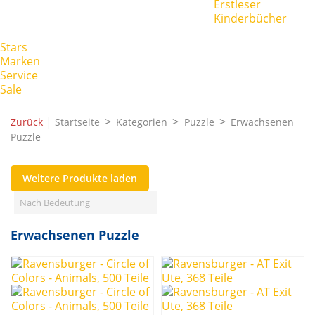
Erstleser
Kinderbücher
Stars
Marken
Service
Sale
|
Zurück
Startseite
Kategorien
Puzzle
Erwachsenen
Puzzle
Weitere Produkte laden
Filters:
Filter löschen
Nach Bedeutung
Thema
Erwachsenen Puzzle
Disney
1
Disney Prinzessin
1
Herr der Ringe
1
Star Wars
1
Preis