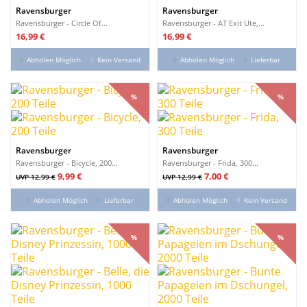
Ravensburger
Ravensburger
€
€
Ravensburger - Circle Of...
Ravensburger - AT Exit Ute,...
Marken
Preis
Preis
16,99 €
16,99 €
Ravensburger
51
Abholen Möglich
Kein Versand
Abholen Möglich
Lieferbar
Neuheiten
Neuheiten
0
%
%
%
%
Reduzierte Artikel
Reduzierte Artikel
35
Ravensburger
Ravensburger
Produkte anzeigen
51
Ravensburger - Bicycle, 200...
Ravensburger - Frida, 300...
Verkaufspreis
Preis
Verkaufspreis
Preis
9,99 €
7,00 €
UVP 12,99 €
UVP 12,99 €
Abholen Möglich
Lieferbar
Abholen Möglich
Kein Versand
%
%
%
%