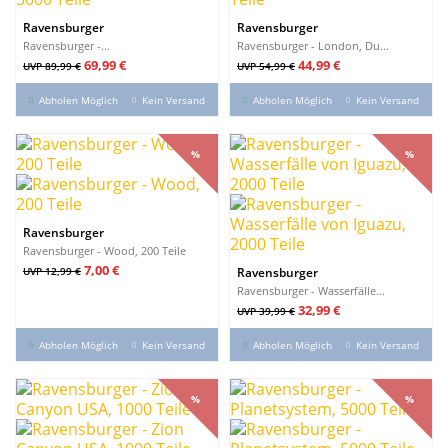
Ravensburger
Ravensburger
Ravensburger -...
Ravensburger - London, Du...
Verkaufspreis
Preis
Verkaufspreis
Preis
69,99 €
44,99 €
UVP 89,99 €
UVP 54,99 €
Abholen Möglich
Kein Versand
Abholen Möglich
Kein Versand
%
%
%
%
Ravensburger
Ravensburger - Wood, 200 Teile
Verkaufspreis
Preis
7,00 €
UVP 12,99 €
Ravensburger
Ravensburger - Wasserfälle...
Verkaufspreis
Preis
32,99 €
UVP 39,99 €
Abholen Möglich
Kein Versand
Abholen Möglich
Kein Versand
%
%
%
%