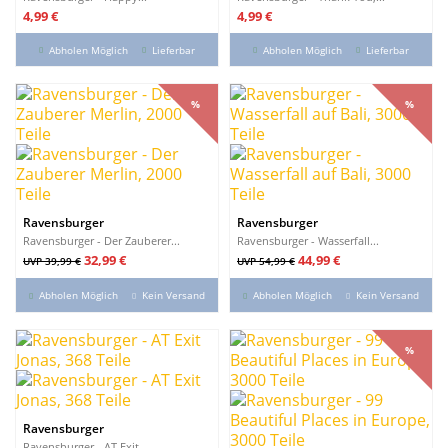
Preis
Preis
4,99 €
4,99 €
Abholen Möglich
Lieferbar
Abholen Möglich
Lieferbar
%
%
%
%
Ravensburger
Ravensburger
Ravensburger - Der Zauberer...
Ravensburger - Wasserfall...
Verkaufspreis
Preis
Verkaufspreis
Preis
32,99 €
44,99 €
UVP 39,99 €
UVP 54,99 €
Abholen Möglich
Kein Versand
Abholen Möglich
Kein Versand
%
%
Ravensburger
Ravensburger - AT Exit...