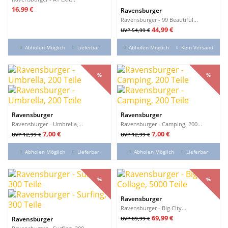
Preis
16,99 €
Ravensburger
Ravensburger - 99 Beautiful...
Verkaufspreis
Preis
44,99 €
UVP 54,99 €
Abholen Möglich
Lieferbar
Abholen Möglich
Kein Versand
%
%
%
%
Ravensburger
Ravensburger
Ravensburger - Umbrella,...
Ravensburger - Camping, 200...
Verkaufspreis
Preis
Verkaufspreis
Preis
7,00 €
7,00 €
UVP 12,99 €
UVP 12,99 €
Abholen Möglich
Lieferbar
Abholen Möglich
Lieferbar
%
%
%
%
Ravensburger
Ravensburger - Big City...
Verkaufspreis
Preis
69,99 €
Ravensburger
UVP 89,99 €