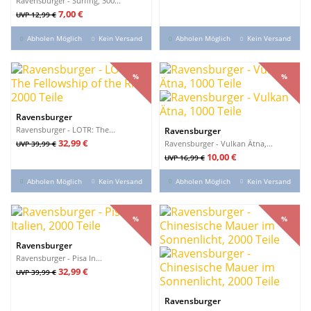
Ravensburger - Surfing, 300...
Verkaufspreis
Preis
7,00 €
UVP 12,99 €
Abholen Möglich
Kein Versand
Abholen Möglich
Kein Versand
%
%
%
%
Ravensburger
Ravensburger - LOTR: The...
Ravensburger
Verkaufspreis
Preis
32,99 €
Ravensburger - Vulkan Ätna,...
UVP 39,99 €
Verkaufspreis
Preis
10,00 €
UVP 16,99 €
Abholen Möglich
Kein Versand
Abholen Möglich
Kein Versand
%
%
%
%
Ravensburger
Ravensburger - Pisa In...
Verkaufspreis
Preis
32,99 €
UVP 39,99 €
Ravensburger