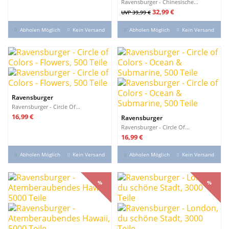
Ravensburger - Chinesische...
Verkaufspreis
Preis
32,99 €
UVP 39,99 €
Abholen Möglich
Kein Versand
Abholen Möglich
Kein Versand
Ravensburger
Ravensburger - Circle Of...
Preis
16,99 €
Ravensburger
Ravensburger - Circle Of...
Preis
16,99 €
Abholen Möglich
Kein Versand
Abholen Möglich
Kein Versand
%
%
%
%