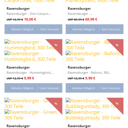
Ravensburger
Ravensburger
Ravensburger - Zion Canyon...
Ravensburger -...
Verkaufspreis
Preis
Verkaufspreis
Preis
10,00 €
69,99 €
UVP 16,99 €
UVP 89,99 €
Abholen Möglich
Kein Versand
Abholen Möglich
Kein Versand
%
%
%
%
Ravensburger
Ravensburger
Ravensburger - Hummingbird,...
Ravensburger - Ballons, 300...
Verkaufspreis
Preis
Verkaufspreis
Preis
9,99 €
9,99 €
UVP 12,99 €
UVP 12,99 €
Abholen Möglich
Kein Versand
Abholen Möglich
Kein Versand
%
%
%
%
Ravensburger
Ravensburger