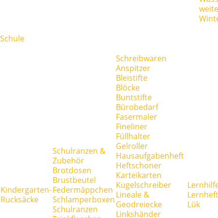
weit
Wint
Schule
Schreibwaren
Anspitzer
Bleistifte
Blöcke
Buntstifte
Bürobedarf
Fasermaler
Fineliner
Füllhalter
Gelroller
Schulranzen &
Hausaufgabenheft
Zubehör
Heftschoner
Brotdosen
Karteikarten
Brustbeutel
Kugelschreiber
Lernhilf
Kindergarten-
Federmäppchen
Lineale &
Lernhef
Rucksäcke
Schlamperboxen
Geodreiecke
Lük
Schulranzen
Linkshänder