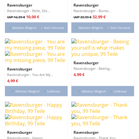
Ravensburger
Ravensburger
Ravensburger - Belle, Die...
Ravensburger - Bunte...
Verkaufspreis
Preis
Verkaufspreis
Preis
10,00 €
32,99 €
UVP 16,99 €
UVP 39,99 €
Abholen Möglich
Kein Versand
Abholen Möglich
Kein Versand
Ravensburger
Ravensburger - Beeing...
Ravensburger
Preis
4,99 €
Ravensburger - You Are My...
Preis
4,99 €
Abholen Möglich
Lieferbar
Abholen Möglich
Lieferbar
Ravensburger
Ravensburger
Ravensburger - Happy...
Ravensburger - Thank You,...