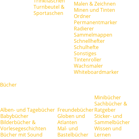
Trinkflaschen
Malen & Zeichnen
Turnbeutel &
Minen und Tinten
Sportaschen
Ordner
Permanentmarker
Radierer
Sammelmappen
Schnellhefter
Schulhefte
Sonstiges
Tintenroller
Wachsmaler
Whiteboardmarker
Bücher
Minibücher
Sachbücher &
Alben- und Tagebücher
Freundebücher
Ratgeber
Babybücher
Globen und
Sticker- und
Bilderbücher &
Atlanten
Sammelbücher
Vorlesegeschichten
Mal- und
Wissen und
Bücher mit Sound
Bastelbücher
Lernen