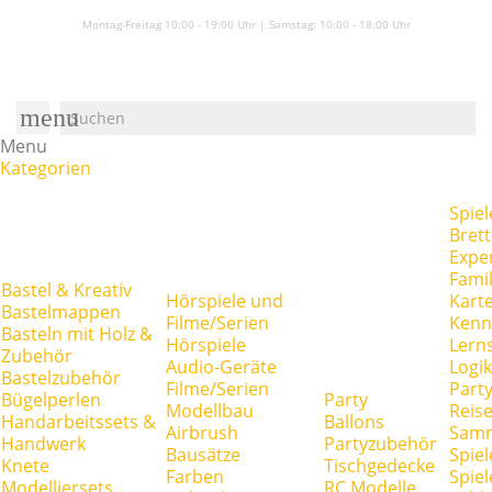
Montag-Freitag 10:00 - 19:00 Uhr | Samstag:
10:00 - 18:00 Uhr
menu
Menu
Kategorien
Spiel
Brett
Expe
Famil
Bastel & Kreativ
Hörspiele und
Kart
Bastelmappen
Filme/Serien
Kenn
Basteln mit Holz &
Hörspiele
Lerns
Zubehör
Audio-Geräte
Logik
Bastelzubehör
Filme/Serien
Party
Bügelperlen
Party
Modellbau
Reise
Handarbeitssets &
Ballons
Airbrush
Samm
Handwerk
Partyzubehör
Bausätze
Spiel
Knete
Tischgedecke
Farben
Spie
Modelliersets
RC Modelle