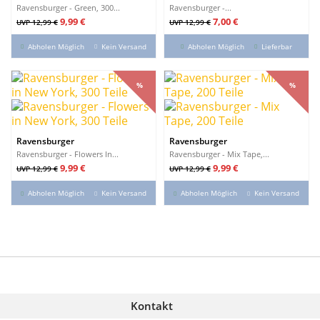
Ravensburger - Green, 300...
Ravensburger -...
Verkaufspreis
Preis
Verkaufspreis
Preis
9,99 €
7,00 €
UVP 12,99 €
UVP 12,99 €
Abholen Möglich
Kein Versand
Abholen Möglich
Lieferbar
%
%
%
%
Ravensburger
Ravensburger
Ravensburger - Flowers In...
Ravensburger - Mix Tape,...
Verkaufspreis
Preis
Verkaufspreis
Preis
9,99 €
9,99 €
UVP 12,99 €
UVP 12,99 €
Abholen Möglich
Kein Versand
Abholen Möglich
Kein Versand
Kontakt