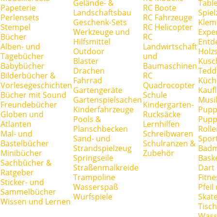
Gelände- &
Tabl
Papeterie
RC Boote
Landschaftsbau
Spie
Perlensets
RC Fahrzeuge
Geschenk-Sets
Klem
Stempel
RC Helicopter
Werkzeuge und
Expe
Bücher
RC
Hilfsmittel
Entd
Alben- und
Landwirtschaft
Outdoor
Holz
Tagebücher
und
Blaster
Kusc
Babybücher
Baumaschinen
Drachen
Tedd
Bilderbücher &
RC
Fahrrad
Küch
Vorlesegeschichten
Quadrocopter
Gartengeräte
Kauf
Bücher mit Sound
Schule
Gartenspielsachen
Musi
Freundebücher
Kindergarten-
Kinderfahrzeuge
Pupp
Globen und
Rucksäcke
Pools &
Pupp
Atlanten
Lernhilfen
Planschbecken
Rolle
Mal- und
Schreibwaren
Sand- und
Spor
Bastelbücher
Schulranzen &
Strandspielzeug
Badm
Minibücher
Zubehör
Springseile
Baske
Sachbücher &
Straßenmalkreide
Dart
Ratgeber
Trampoline
Fitne
Sticker- und
Wasserspaß
Pfei
Sammelbücher
Wurfspiele
Skate
Wissen und Lernen
Tisc
Wass