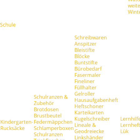
weit
Wint
Schule
Schreibwaren
Anspitzer
Bleistifte
Blöcke
Buntstifte
Bürobedarf
Fasermaler
Fineliner
Füllhalter
Gelroller
Schulranzen &
Hausaufgabenheft
Zubehör
Heftschoner
Brotdosen
Karteikarten
Brustbeutel
Kugelschreiber
Lernhilf
Kindergarten-
Federmäppchen
Lineale &
Lernhef
Rucksäcke
Schlamperboxen
Geodreiecke
Lük
Schulranzen
Linkshänder