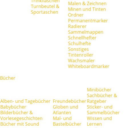
Trinkflaschen
Malen & Zeichnen
Turnbeutel &
Minen und Tinten
Sportaschen
Ordner
Permanentmarker
Radierer
Sammelmappen
Schnellhefter
Schulhefte
Sonstiges
Tintenroller
Wachsmaler
Whiteboardmarker
Bücher
Minibücher
Sachbücher &
Alben- und Tagebücher
Freundebücher
Ratgeber
Babybücher
Globen und
Sticker- und
Bilderbücher &
Atlanten
Sammelbücher
Vorlesegeschichten
Mal- und
Wissen und
Bücher mit Sound
Bastelbücher
Lernen