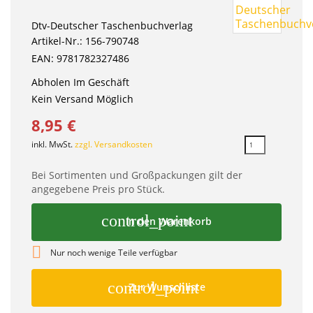
Dtv-Deutscher Taschenbuchverlag
Artikel-Nr.: 156-790748
EAN: 9781782327486
Abholen Im Geschäft
Kein Versand Möglich
8,95 €
inkl. MwSt.
zzgl. Versandkosten
Bei Sortimenten und Großpackungen gilt der
angegebene Preis pro Stück.
control_point
In den Warenkorb

Nur noch wenige Teile verfügbar
control_point
Zur Wunschliste