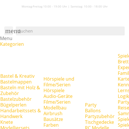
Montag-Freitag 10:00 - 19:00 Uhr | Samstag:
10:00 - 18:00 Uhr
menu
Menu
Kategorien
Spiel
Brett
Expe
Famil
Bastel & Kreativ
Hörspiele und
Kart
Bastelmappen
Filme/Serien
Kenn
Basteln mit Holz &
Hörspiele
Lerns
Zubehör
Audio-Geräte
Logik
Bastelzubehör
Filme/Serien
Party
Bügelperlen
Party
Modellbau
Reise
Handarbeitssets &
Ballons
Airbrush
Samm
Handwerk
Partyzubehör
Bausätze
Spiel
Knete
Tischgedecke
Farben
Spie
Modelliersets
RC Modelle