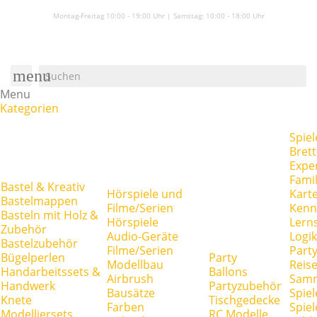
Montag-Freitag 10:00 - 19:00 Uhr | Samstag:
10:00 - 18:00 Uhr
menu
Menu
Kategorien
Spiel
Brett
Expe
Famil
Bastel & Kreativ
Hörspiele und
Kart
Bastelmappen
Filme/Serien
Kenn
Basteln mit Holz &
Hörspiele
Lerns
Zubehör
Audio-Geräte
Logik
Bastelzubehör
Filme/Serien
Party
Bügelperlen
Party
Modellbau
Reise
Handarbeitssets &
Ballons
Airbrush
Samm
Handwerk
Partyzubehör
Bausätze
Spiel
Knete
Tischgedecke
Farben
Spie
Modelliersets
RC Modelle