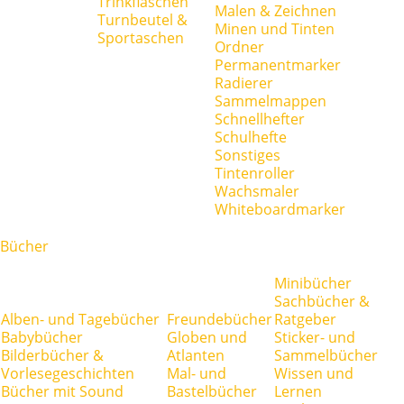
Trinkflaschen
Malen & Zeichnen
Turnbeutel &
Minen und Tinten
Sportaschen
Ordner
Permanentmarker
Radierer
Sammelmappen
Schnellhefter
Schulhefte
Sonstiges
Tintenroller
Wachsmaler
Whiteboardmarker
Bücher
Minibücher
Sachbücher &
Alben- und Tagebücher
Freundebücher
Ratgeber
Babybücher
Globen und
Sticker- und
Bilderbücher &
Atlanten
Sammelbücher
Vorlesegeschichten
Mal- und
Wissen und
Bücher mit Sound
Bastelbücher
Lernen