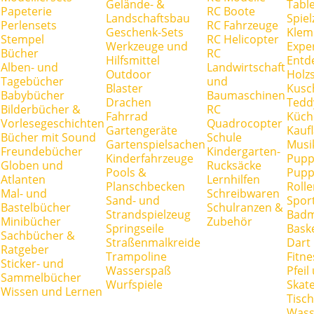
Gelände- &
Tabl
Papeterie
RC Boote
Landschaftsbau
Spie
Perlensets
RC Fahrzeuge
Geschenk-Sets
Klem
Stempel
RC Helicopter
Werkzeuge und
Expe
Bücher
RC
Hilfsmittel
Entd
Alben- und
Landwirtschaft
Outdoor
Holz
Tagebücher
und
Blaster
Kusc
Babybücher
Baumaschinen
Drachen
Tedd
Bilderbücher &
RC
Fahrrad
Küch
Vorlesegeschichten
Quadrocopter
Gartengeräte
Kauf
Bücher mit Sound
Schule
Gartenspielsachen
Musi
Freundebücher
Kindergarten-
Kinderfahrzeuge
Pupp
Globen und
Rucksäcke
Pools &
Pupp
Atlanten
Lernhilfen
Planschbecken
Rolle
Mal- und
Schreibwaren
Sand- und
Spor
Bastelbücher
Schulranzen &
Strandspielzeug
Badm
Minibücher
Zubehör
Springseile
Baske
Sachbücher &
Straßenmalkreide
Dart
Ratgeber
Trampoline
Fitne
Sticker- und
Wasserspaß
Pfei
Sammelbücher
Wurfspiele
Skate
Wissen und Lernen
Tisc
Wass