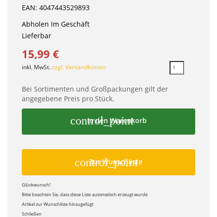
EAN: 4047443529893
Abholen Im Geschäft
Lieferbar
15,99 €
inkl. MwSt.
zzgl. Versandkosten
Bei Sortimenten und Großpackungen gilt der
angegebene Preis pro Stück.
control_point
In den Warenkorb
control_point
Zur Wunschliste
Glückwunsch!
Bitte beachten Sie, dass diese Liste automatisch erzeugt wurde
Artikel zur Wunschliste hinzugefügt
Schließen