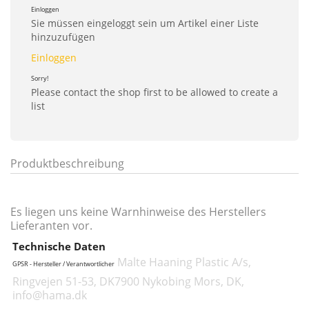
Einloggen
Sie müssen eingeloggt sein um Artikel einer Liste
hinzuzufügen
Einloggen
Sorry!
Please contact the shop first to be allowed to create a
list
Produktbeschreibung
Es liegen uns keine Warnhinweise des Herstellers
Lieferanten vor.
Technische Daten
Malte Haaning Plastic A/s,
GPSR - Hersteller / Verantwortlicher
Ringvejen 51-53, DK7900 Nykobing Mors, DK,
info@hama.dk