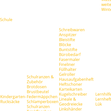
weit
Wint
Schule
Schreibwaren
Anspitzer
Bleistifte
Blöcke
Buntstifte
Bürobedarf
Fasermaler
Fineliner
Füllhalter
Gelroller
Schulranzen &
Hausaufgabenheft
Zubehör
Heftschoner
Brotdosen
Karteikarten
Brustbeutel
Kugelschreiber
Lernhilf
Kindergarten-
Federmäppchen
Lineale &
Lernhef
Rucksäcke
Schlamperboxen
Geodreiecke
Lük
Schulranzen
Linkshänder