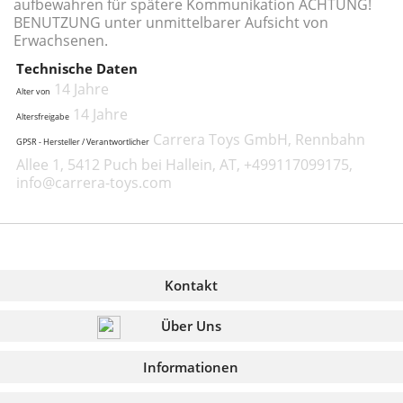
aufbewahren für spätere Kommunikation ACHTUNG!
BENUTZUNG unter unmittelbarer Aufsicht von
Erwachsenen.
Technische Daten
14 Jahre
Alter von
14 Jahre
Altersfreigabe
Carrera Toys GmbH, Rennbahn
GPSR - Hersteller / Verantwortlicher
Allee 1, 5412 Puch bei Hallein, AT, +499117099175,
info@carrera-toys.com
Kontakt
Über Uns
Informationen