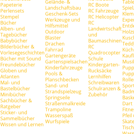
Gelände- &
Tabl
Papeterie
RC Boote
Landschaftsbau
Spie
Perlensets
RC Fahrzeuge
Geschenk-Sets
Klem
Stempel
RC Helicopter
Werkzeuge und
Expe
Bücher
RC
Hilfsmittel
Entd
Alben- und
Landwirtschaft
Outdoor
Holz
Tagebücher
und
Blaster
Kusc
Babybücher
Baumaschinen
Drachen
Tedd
Bilderbücher &
RC
Fahrrad
Küch
Vorlesegeschichten
Quadrocopter
Gartengeräte
Kauf
Bücher mit Sound
Schule
Gartenspielsachen
Musi
Freundebücher
Kindergarten-
Kinderfahrzeuge
Pupp
Globen und
Rucksäcke
Pools &
Pupp
Atlanten
Lernhilfen
Planschbecken
Rolle
Mal- und
Schreibwaren
Sand- und
Spor
Bastelbücher
Schulranzen &
Strandspielzeug
Badm
Minibücher
Zubehör
Springseile
Baske
Sachbücher &
Straßenmalkreide
Dart
Ratgeber
Trampoline
Fitne
Sticker- und
Wasserspaß
Pfei
Sammelbücher
Wurfspiele
Skate
Wissen und Lernen
Tisc
Wass