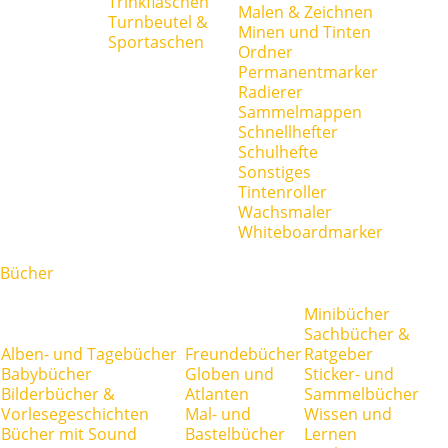
Trinkflaschen
Malen & Zeichnen
Turnbeutel &
Minen und Tinten
Sportaschen
Ordner
Permanentmarker
Radierer
Sammelmappen
Schnellhefter
Schulhefte
Sonstiges
Tintenroller
Wachsmaler
Whiteboardmarker
Bücher
Minibücher
Sachbücher &
Alben- und Tagebücher
Freundebücher
Ratgeber
Babybücher
Globen und
Sticker- und
Bilderbücher &
Atlanten
Sammelbücher
Vorlesegeschichten
Mal- und
Wissen und
Bücher mit Sound
Bastelbücher
Lernen