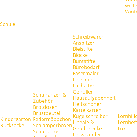
weit
Wint
Schule
Schreibwaren
Anspitzer
Bleistifte
Blöcke
Buntstifte
Bürobedarf
Fasermaler
Fineliner
Füllhalter
Gelroller
Schulranzen &
Hausaufgabenheft
Zubehör
Heftschoner
Brotdosen
Karteikarten
Brustbeutel
Kugelschreiber
Lernhilf
Kindergarten-
Federmäppchen
Lineale &
Lernhef
Rucksäcke
Schlamperboxen
Geodreiecke
Lük
Schulranzen
Linkshänder