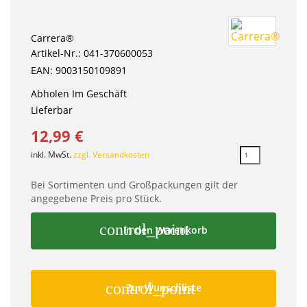
Carrera®
Artikel-Nr.: 041-370600053
EAN: 9003150109891
Abholen Im Geschäft
Lieferbar
12,99 €
inkl. MwSt.
zzgl. Versandkosten
Bei Sortimenten und Großpackungen gilt der
angegebene Preis pro Stück.
control_point
In den Warenkorb
control_point
Zur Wunschliste