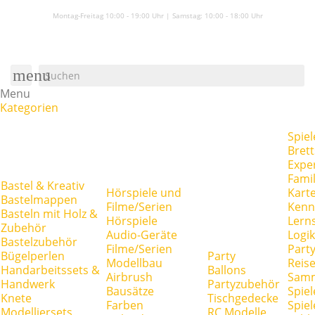
Montag-Freitag 10:00 - 19:00 Uhr | Samstag:
10:00 - 18:00 Uhr
menu
Menu
Kategorien
Spiel
Brett
Expe
Famil
Bastel & Kreativ
Hörspiele und
Kart
Bastelmappen
Filme/Serien
Kenn
Basteln mit Holz &
Hörspiele
Lerns
Zubehör
Audio-Geräte
Logik
Bastelzubehör
Filme/Serien
Party
Bügelperlen
Party
Modellbau
Reise
Handarbeitssets &
Ballons
Airbrush
Samm
Handwerk
Partyzubehör
Bausätze
Spiel
Knete
Tischgedecke
Farben
Spie
Modelliersets
RC Modelle